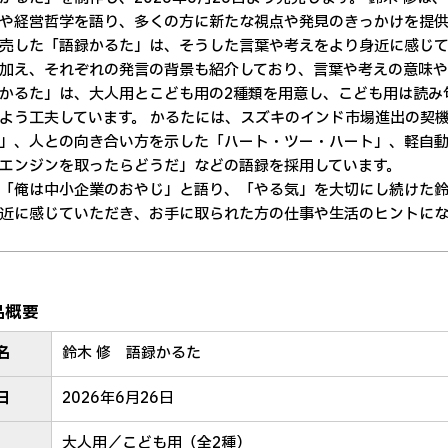
や経営哲学を語り、多くの方に新たな視点や発見のきっかけを提
売した「語録かるた」は、そうした言葉や考えをより身近に感じて
加え、それぞれの発言の背景も紹介しており、言葉や考えの意味や
かるた」は、大人用とこども用の2種類を用意し、こども用は読み
よう工夫しています。 かるたには、スズキのインド市場進出の契
」、人との向き合い方を示した「ハート・ツー・ハート」、軽自動
エンジンを取ったらどうだ」などの語録を採用しています。
「俺は中小企業のおやじ」と語り、「やる気」を大切にし続けた鈴
近に感じていただき、お手に取られた方の仕事や生活のヒントにな
品概要
名
鈴木 修 語録かるた
日
2026年6月26日
大人用／こども用（全2種）