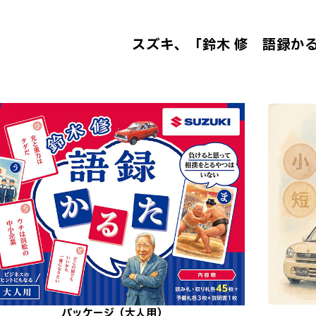
スズキ、「鈴木 修 語録か
パッケージ（大人用）