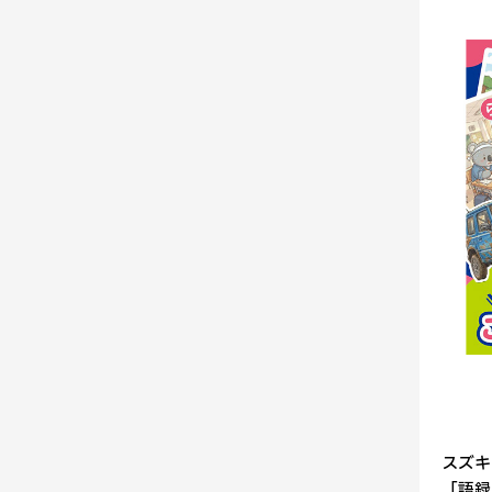
スズキ
「語録