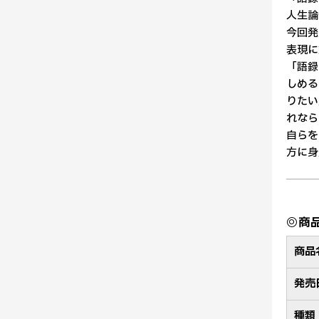
人生論
今回発
表現に
「語録
しめる
りたい
れなら
自らを
方に身
◎商
商品
発売
種類