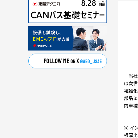
当社が
は次世
複雑化
部品に
内車種
① イ
板厚比