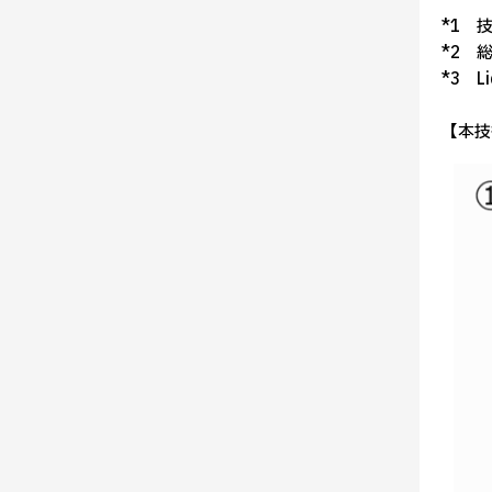
*1 
*2 
*3 L
【本技