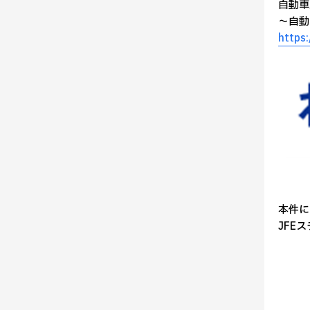
自動車
～自動
https
本件に
JFEス