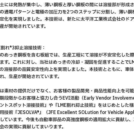
士には発熱が集中し、薄い鋼板と厚い鋼板の間には溶接部が形成
の通電パターンと電極の加圧力を2つのステップに分割し、薄い鋼
定化を実現しました。本技術は、新たに太平洋工業株式会社のドアRF 
産が開始されています。
ME割れ*3抑止溶接技術：
のめっき鋼板を含む板組では、生産工程にて溶接が不安定化した際
ます。これに対し、当社はめっきの冷却・凝固を促進することでL
の溶接部の品質安定性向上を実現しました。本技術とともに、車体
れ、生産が開始されています。
素材の提供だけでなく、お客様の製品開発・商品性能向上を可能
期段階からお客様と協力し合うEVI活動（Early Vendor Invo
ントスポット溶接技術』や『LME割れ抑止技術』をはじめとした
技術『JESOLVA®』（JFE Excellent SOLution for Vehi
しています。今後も自動車部品の高強度鋼板の適用拡大に貢献し、
会の実現に貢献してまいります。