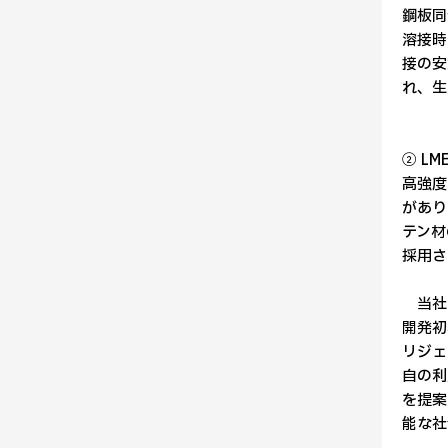
鋼板同
溶接時
接の安
れ、生
② L
高強度
があり
テン材
採用さ
当社は
開発初
リジェ
自の利用
を提案
能な社