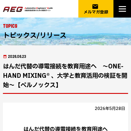
email
メルマガ登録
Topics
トピックス/リリース
2026.06.23
はんだ代替の導電接続を教育用途へ ～ONE-
HAND MIXING® 、大学と教育活用の検証を開
始～【ペルノックス】
2026年5月28日
はんだ代替の導電接続を教育用途へ