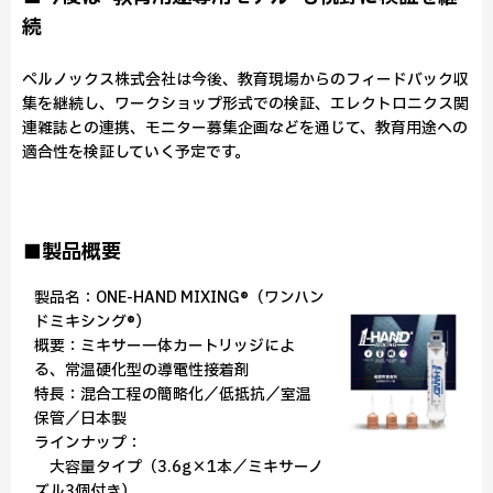
続
ペルノックス株式会社は今後、教育現場からのフィードバック収
集を継続し、ワークショップ形式での検証、エレクトロニクス関
連雑誌との連携、モニター募集企画などを通じて、教育用途への
適合性を検証していく予定です。
■製品概要
製品名：ONE-HAND MIXING®（ワンハン
ドミキシング®）
概要：ミキサー一体カートリッジによ
る、常温硬化型の導電性接着剤
特長：混合工程の簡略化／低抵抗／室温
保管／日本製
ラインナップ：
大容量タイプ（3.6g×1本／ミキサーノ
ズル3個付き）