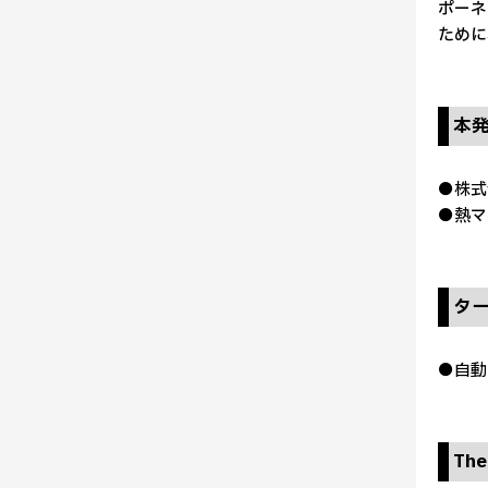
ポーネ
ために
本
●株式
●熱マ
タ
●自動
Th