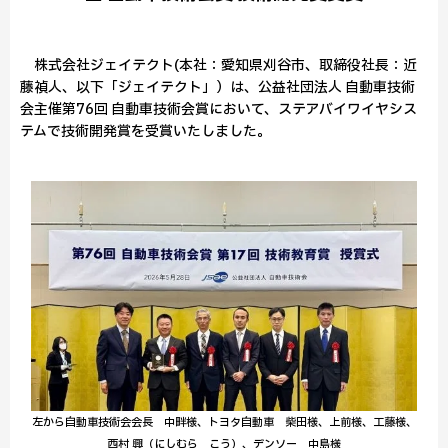
株式会社ジェイテクト(本社：愛知県刈谷市、取締役社長：近
藤禎人、以下「ジェイテクト」）は、公益社団法人 自動車技術
会主催第76回 自動車技術会賞において、ステアバイワイヤシス
テムで技術開発賞を受賞いたしました。
左から自動車技術会会長 中畔様、トヨタ自動車 柴田様、上前様、工藤様、
西村 興（にしむら こう）、デンソー 中島様