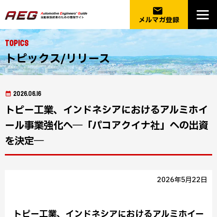
email
メルマガ登録
Topics
トピックス/リリース
2026.06.16
トピー工業、インドネシアにおけるアルミホイ
ール事業強化へ―「パコアクイナ社」への出資
を決定―
2026年5月22日
トピー工業、インドネシアにおけるアルミホイー