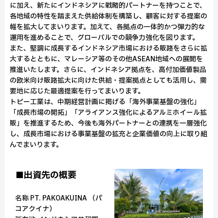
に加え、新たにインドネシアに戦略的パートナーを持つことで、
各地域の特性を踏まえた供給体制を構築し、顧客に対する提案の
幅を拡大してまいります。加えて、各拠点の一体的かつ弾力的な
運用を進めることで、グローバルでの競争力強化を図ります。
また、堅調に成長するインドネシア市場における販路をさらに拡
大するとともに、マレーシア等のその他ASEAN地域への展開を
推進いたします。さらに、インドネシア拠点を、高付加価値製品
の欧米向け販路拡大に向けた供給・提案拠点としても活用し、需
要地に応じた最適提案を行ってまいります。
トピー工業は、中期経営計画に掲げる「海外事業基盤の強化」
「成長市場の開拓」「アライアンス強化によるアルミホイール拡
販」を推進するため、今後も海外パートナーとの連携を一層強化
し、成長市場における事業基盤の拡充と企業価値の向上に取り組
んでまいります。
■出資先の概要
名称 PT. PAKOAKUINA （パ
コアクイナ）