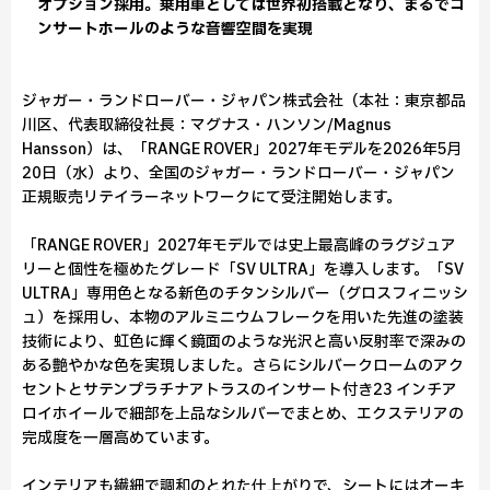
オプション採用。乗用車としては世界初搭載となり、まるでコ
ンサートホールのような音響空間を実現
ジャガー・ランドローバー・ジャパン株式会社（本社：東京都品
川区、代表取締役社長：マグナス・ハンソン/Magnus
Hansson）は、「RANGE ROVER」2027年モデルを2026年5月
20日（水）より、全国のジャガー・ランドローバー・ジャパン
正規販売リテイラーネットワークにて受注開始します。
「RANGE ROVER」2027年モデルでは史上最高峰のラグジュア
リーと個性を極めたグレード「SV ULTRA」を導入します。「SV
ULTRA」専用色となる新色のチタンシルバー（グロスフィニッシ
ュ）を採用し、本物のアルミニウムフレークを用いた先進の塗装
技術により、虹色に輝く鏡面のような光沢と高い反射率で深みの
ある艶やかな色を実現しました。さらにシルバークロームのアク
セントとサテンプラチナアトラスのインサート付き23 インチア
ロイホイールで細部を上品なシルバーでまとめ、エクステリアの
完成度を一層高めています。
インテリアも繊細で調和のとれた仕上がりで、シートにはオーキ