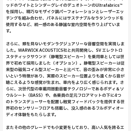
ッドホワイトとシンダーグレイのデュオトーンのUltrafabrics™
を採用し、精巧なモザイク調パーフォレーションとレーザーエッ
チングを組み合わせ、パネルにはサステナブルなラタンウッドを
使用するなど、統一感のある静謐な室内空間を作り上げていま
す。
さらに、類を見ないモダンラグジュアリーな音響空間を実現しま
した。WARWICK ACOUSTICS社と共同開発し、SV エレクトロ
スタティックサウンド（静電型スピーカー）を乗用車としては世
界で初めて採用しました（オプション）。静電型スピーカーは従
来型の磁気コイル型スピーカーと比べて、音の歪みが非常に小さ
いという特徴があり、実際のスピーカー位置よりも遠くから音が
聴こえるような感覚が生まれ、車内をより広く感じられます。さ
らに、次世代型の車載用振動音響テクノロジーであるボディ＆ソ
ウルシート（BASS）や、各乗員の足元フロアマットの下に4つ
のトランスデューサーを配置し触覚フィードバックを提供する世
界初のセンサリーフロアも搭載し、没入感のあるフルボディオー
ディオ体験をもたらします。
またその他のグレードでも小変更をしており、高い人気を誇るエ