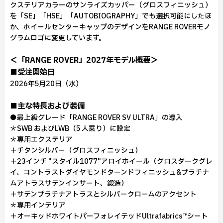
クステリアカラーのサンライズカッパー（グロスフィニッシュ）
を「SE」「HSE」「AUTOBIOGRAPHY」でも選択可能にしたほ
か、ホイールセンターキャップのデザインをRANGE ROVERモノ
グラムロゴに変更しています。
＜「RANGE ROVER」2027年モデル概要＞
■受注開始日
2026年5月20日（水）
■主な特長および装備
●最上級グレード「RANGE ROVER SV ULTRA」の導入
＊SWB およびLWB（5 人乗り）に設定
＊専用エクステリア
＋チタンシルバー（グロスフィニッシュ）
＋23インチ "スタイル1077"アロイホイール（グロスダークグレ
イ、コントラストダイヤモンドターンドフィニッシュ&プラチナ
ムアトラスサテンインサート、鍛造）
＋サテンプラチナアトラスとシルバークロームのアクセント
＊専用インテリア
＋オーキッドホワイトパーフォレイテッドUltrafabrics™シート