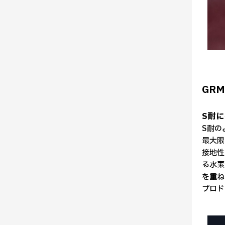
GR
S耐
S耐の
最大限
接地性
る水素
を重ね
プロド