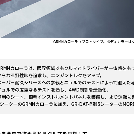
GRMNカローラ（プロトタイプ。ボディカラーは
GRMNカローラは、限界領域でもクルマとドライバーが一体感をも
さらなる野性味を追求し、エンジントルクをアップ。
スーパー耐久シリーズへの参戦とニュルでのテストによって鍛えた
ニュルでの度重なるテストを通し、4WD制御を最適化。
専用のシート、植毛インストルメントパネルを装備し、より運転に
2シーターのGRMNカローラに加え、GR-DAT搭載5シーターのMORI