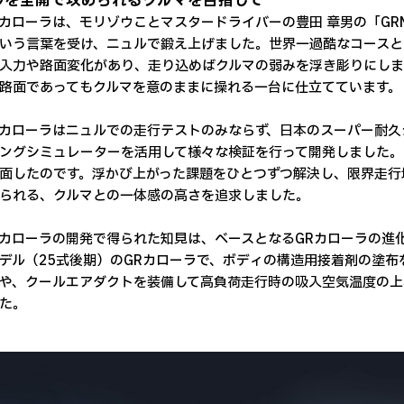
ルを全開で攻められるクルマを目指して
Nカローラは、モリゾウことマスタードライバーの豊田 章男の「G
いう言葉を受け、ニュルで鍛え上げました。世界一過酷なコースと
入力や路面変化があり、走り込めばクルマの弱みを浮き彫りにしま
路面であってもクルマを意のままに操れる一台に仕立てています。
Nカローラはニュルでの走行テストのみならず、日本のスーパー耐
ングシミュレーターを活用して様々な検証を行って開発しました。
面したのです。浮かび上がった課題をひとつずつ解決し、限界走行
られる、クルマとの一体感の高さを追求しました。
Nカローラの開発で得られた知見は、ベースとなるGRカローラの進化
デル（25式後期）のGRカローラで、ボディの構造用接着剤の塗布を1
や、クールエアダクトを装備して高負荷走行時の吸入空気温度の上
た。