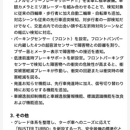
ュアルセンサーブレーキサポートⅡ」を全車に標準装備。単
眼カメラとミリ波レーダーを組み合わせることで、検知対象
に従来の四輪車・歩行者に加え自動二輪車・自転車も追加。
対応シーンも従来の先行車追突検知、対歩行者の一部検知だ
けでなく、交差点内での出会い頭や右左折時対向シーンなど
の幅広い検知に対応。
・パーキングセンサー（フロント）を設定。フロントバンパー
に内蔵した4つの超音波センサーで障害物との距離を測り、
ブザー音とメーター表示で障害物への接近を通知。
・低速前進時ブレーキサポートを新設定。フロントパーキング
センサーで検知した障害物への衝突の危険性が高まると、衝
突被害軽減ブレーキが作動し、衝突の回避または衝突時の被
害軽減を図る。
・発進お知らせ機能は、先行車発進時に加え、信号切り替わり
時にお知らせする機能を追加。
・車線逸脱抑制機能と車線逸脱警報機能、標識認識機能を改良
および機能追加。
3. その他
・グレード体系を整理し、ターボ車へのニーズに応えて
「BUSTER TURBO」を新設する一方、安全装備の標準化と