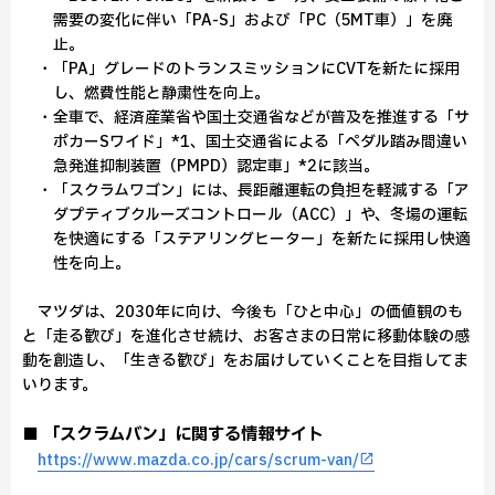
需要の変化に伴い「PA-S」および「PC（5MT車）」を廃
止。
・「PA」グレードのトランスミッションにCVTを新たに採用
し、燃費性能と静粛性を向上。
・全車で、経済産業省や国土交通省などが普及を推進する「サ
ポカーSワイド」*1、国土交通省による「ペダル踏み間違い
急発進抑制装置（PMPD）認定車」*2に該当。
・「スクラムワゴン」には、長距離運転の負担を軽減する「ア
ダプティブクルーズコントロール（ACC）」や、冬場の運転
を快適にする「ステアリングヒーター」を新たに採用し快適
性を向上。
マツダは、2030年に向け、今後も「ひと中心」の価値観のも
と「走る歓び」を進化させ続け、お客さまの日常に移動体験の感
動を創造し、「生きる歓び」をお届けしていくことを目指してま
いります。
■ 「スクラムバン」に関する情報サイト
https://www.mazda.co.jp/cars/scrum-van/