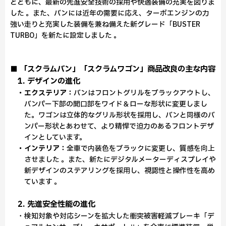
とともに、最新の先進安全技術の採用や快適装備の充実を図りま
した 。また、バンには近年の需要に応え、ターボエンジンの力
強い走りと充実した装備を兼ね備えた新グレード「BUSTER
TURBO」を新たに設定しました 。
■ 「スクラムバン」「スクラムワゴン」商品改良の主な内容
1. デザインの進化
・エクステリア：
バンはフロントグリルをブラックアウトし、
バンパー下部の開口部をワイド＆ローな形状に変更しまし
た。ワゴンは立体的なグリル形状を採用し、バンと同様のバ
ンパー形状とあわせて、より精悍で迫力のあるフロントデザ
インとしています。
・インテリア：
全車で内装色をブラックに変更し、質感を向上
させました 。また、新たにデジタルメーターディスプレイや
新デザインのステアリングを採用し、視認性と操作性を高め
ています 。
2. 先進安全性能の進化
・検知対象や対応シーンを拡大した衝突被害軽減ブレーキ「デ