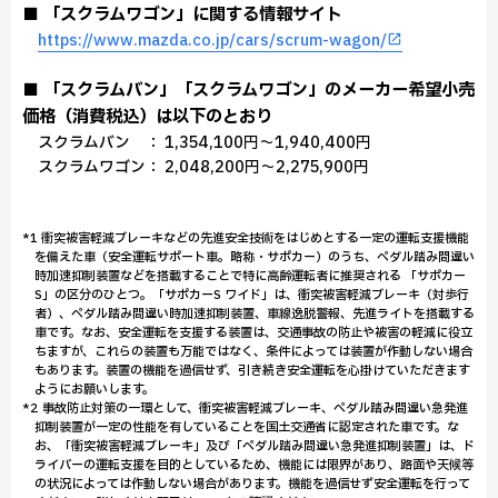
■ 「スクラムワゴン」に関する情報サイト
https://www.mazda.co.jp/cars/scrum-wagon/
■ 「スクラムバン」「スクラムワゴン」のメーカー希望小売
価格（消費税込）は以下のとおり
スクラムバン ： 1,354,100円～1,940,400円
スクラムワゴン： 2,048,200円～2,275,900円
*1 衝突被害軽減ブレーキなどの先進安全技術をはじめとする一定の運転支援機能
を備えた車（安全運転サポート車。略称・サポカー）のうち、ペダル踏み間違い
時加速抑制装置などを搭載することで特に高齢運転者に推奨される 「サポカー
S」の区分のひとつ。「サポカーS ワイド」は、衝突被害軽減ブレーキ（対歩行
者）、ペダル踏み間違い時加速抑制装置、車線逸脱警報、先進ライトを搭載する
車です。なお、安全運転を支援する装置は、交通事故の防止や被害の軽減に役立
ちますが、これらの装置も万能ではなく、条件によっては装置が作動しない場合
もあります。装置の機能を過信せず、引き続き安全運転を心掛けていただきます
ようにお願いします。
*2 事故防止対策の一環として、衝突被害軽減ブレーキ、ペダル踏み間違い急発進
抑制装置が一定の性能を有していることを国土交通省に認定された車です。な
お、「衝突被害軽減ブレーキ」及び「ペダル踏み間違い急発進抑制装置」は、ド
ライバーの運転支援を目的としているため、機能には限界があり、路面や天候等
の状況によっては作動しない場合があります。機能を過信せず安全運転を行って