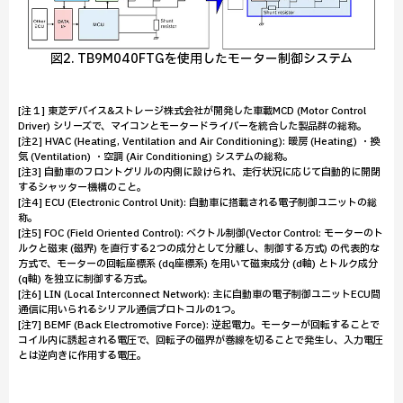
図2. TB9M040FTGを使用したモーター制御システム
[注１] 東芝デバイス&ストレージ株式会社が開発した車載MCD (Motor Control
Driver) シリーズで、マイコンとモータードライバーを統合した製品群の総称。
[注2] HVAC (Heating, Ventilation and Air Conditioning): 暖房 (Heating) ・換
気 (Ventilation) ・空調 (Air Conditioning) システムの総称。
[注3] 自動車のフロントグリルの内側に設けられ、走行状況に応じて自動的に開閉
するシャッター機構のこと。
[注4] ECU (Electronic Control Unit): 自動車に搭載される電子制御ユニットの総
称。
[注5] FOC (Field Oriented Control): ベクトル制御(Vector Control: モーターのト
ルクと磁束 (磁界) を直行する2つの成分として分離し、制御する方式) の代表的な
方式で、モーターの回転座標系 (dq座標系) を用いて磁束成分 (d軸) とトルク成分
(q軸) を独立に制御する方式。
[注6] LIN (Local Interconnect Network): 主に自動車の電子制御ユニットECU間
通信に用いられるシリアル通信プロトコルの1つ。
[注7] BEMF (Back Electromotive Force): 逆起電力。モーターが回転することで
コイル内に誘起される電圧で、回転子の磁界が巻線を切ることで発生し、入力電圧
とは逆向きに作用する電圧。