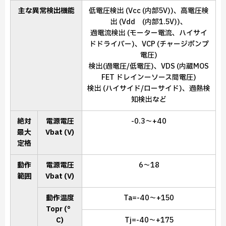
主な異常検出機能
低電圧検出 (Vcc (内部5V))、高電圧検
出 (Vdd (内部1.5V))、
過電流検出 (モーター電流、ハイサイ
ドドライバー)、VCP (チャージポンプ
電圧)
検出(過電圧/低電圧)、VDS (内蔵MOS
FET ドレインーソース間電圧)
検出 (ハイサイド/ローサイド)、過熱検
知検出など
絶対
電源電圧
-0.3～+40
最大
Vbat (V)
定格
動作
電源電圧
6～18
範囲
Vbat (V)
動作温度
Ta=-40～+150
Topr (°
C)
Tj=-40～+175