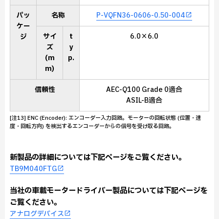
パッ
名称
P-VQFN36-0606-0.50-004
ケー
サイ
t
6.0×6.0
ジ
ズ
y
(m
p.
m)
信頼性
AEC-Q100 Grade 0適合
ASIL-B適合
[注13] ENC (Encoder): エンコーダー入力回路。モーターの回転状態 (位置・速
度・回転方向) を検出するエンコーダーからの信号を受け取る回路。
新製品の詳細については下記ページをご覧ください。
TB9M040FTG
当社の車載モータードライバー製品については下記ページを
ご覧ください。
アナログデバイス