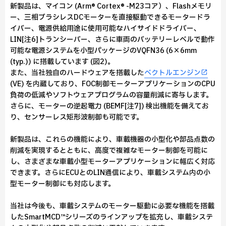
新製品は、マイコン (Arm® Cortex® -M23コア）、Flashメモリ
ー、三相ブラシレスDCモーターを直接駆動できるモータードラ
イバー、電源供給用途に使用可能なハイサイドドライバー、
LIN[注6]トランシーバー、さらに車両のバッテリーレベルで動作
可能な電源システムを小型パッケージのVQFN36 (6×6mm
(typ.)) に搭載しています (図2)。
また、当社独自のハードウェアを搭載した
ベクトルエンジン
(VE) を内蔵しており、FOC制御モーターアプリケーションのCPU
負荷の低減やソフトウェアプログラムの容量削減に寄与します。
さらに、モーターの逆起電力 (BEMF[注7]) 検出機能を備えてお
り、センサーレス矩形波制御も可能です。
新製品は、これらの機能により、車載機器の小型化や部品点数の
削減を実現するとともに、高度で複雑なモーター制御を可能に
し、さまざまな車載小型モーターアプリケーションに幅広く対応
できます。さらにECUとのLIN通信により、車載システム内の小
型モーター制御にも対応します。
当社は今後も、車載システムのモーター駆動に必要な機能を搭載
したSmartMCD™シリーズのラインアップを拡充し、車載システ