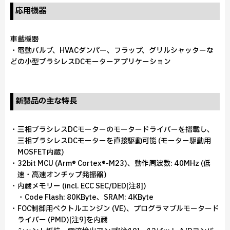
応用機器
車載機器
・電動バルブ、HVACダンパー、フラップ、グリルシャッターな
どの小型ブラシレスDCモーターアプリケーション
新製品の主な特長
・三相ブラシレスDCモーターのモータードライバーを搭載し、
三相ブラシレスDCモーターを直接駆動可能 (モーター駆動用
MOSFET内蔵)
・32bit MCU (Arm® Cortex®-M23)、動作周波数: 40MHz (低
速・高速オンチップ発振器)
・内蔵メモリー (incl. ECC SEC/DED[注8])
・Code Flash: 80KByte、SRAM: 4KByte
・FOC制御用ベクトルエンジン (VE)、プログラマブルモータード
ライバー (PMD)[注9]を内蔵