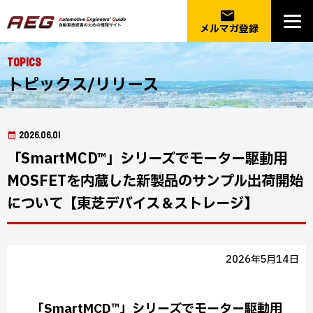
email
メルマガ登録
Topics
トピックス/リリース
2026.06.01
「SmartMCD™」シリーズでモーター駆動用
MOSFETを内蔵した新製品のサンプル出荷開始
について【東芝デバイス＆ストレージ】
2026年5月14日
「SmartMCD™」シリーズでモーター駆動用