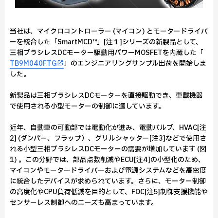
当社は、マイクロコントローラー (マイコン) とモータードライバ
ーを統合した「SmartMCD™」[注１]シリーズの新製品として、
三相ブラシレスDCモーター駆動用パワーMOSFETを内蔵した「
TB9M040FTG
」のエンジニアリングサンプル出荷を開始しま
した。
新製品は三相ブラシレスDCモーターを直接駆動でき、車載機器
で使用される小型モーターの制御に適しています。
近年、自動車の可動部では電動化が進み、電動バルブ、HVAC[注
2] (ダンパー、フラップ）、グリルシャッター[注3]などで使用さ
れる小型三相ブラシレスDCモーターの需要が増加しています (図
1) 。この分野では、部品点数削減やECU[注4]の小型化のため、
マイコンやモータードライバーおよび電源システムなどを高密度
に統合したデバイスが求められています。さらに、モーター制御
の高度化やCPU負荷低減を目的として、FOC[注5]制御支援機能や
センサーレス制御へのニーズも高まっています。