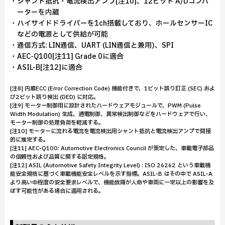
・シャント抵抗・電流検出アンプ[注10]、12ビット A/Dコンバ
ーターを内蔵
・ハイサイドドライバーを1ch搭載しており、ホールセンサーIC
などの電源として供給が可能
・通信方式: LIN通信、UART (LIN通信と兼用)、SPI
・AEC-Q100[注11] Grade 0に適合
・ASIL-B[注12]に適合
[注8] 内蔵ECC (Error Correction Code) 機能付きで、1ビット誤り訂正 (SEC) およ
び2ビット誤り検出 (DED) に対応。
[注9] モーター制御用に設計されたハードウェアモジュールで、PWM (Pulse
Width Modulation) 生成、通電制御、異常検出制御などをハードウェアで行い、
モーター制御の処理負荷を軽減する。
[注10] モーターに流れる電流を電流検出用シャント抵抗と電流検出アンプで間接
的に推定する。
[注11] AEC‑Q100: Automotive Electronics Council が策定した、車載電子部品
の信頼性および品質に関する認定規格。
[注12] ASIL (Automotive Safety Integrity Level) : ISO 26262 という車載機
能安全規格に基づく車載機能安全レベルを示す指標。ASIL‑B はその中で ASIL‑A
より高い中程度の安全要求レベルで、機能故障が人命や車両に一定以上の影響を及
ぼす可能性がある場合に適用される。