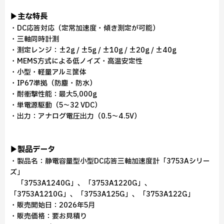
▶主な特長
・DC応答対応（定常加速度・傾き測定が可能）
・三軸同時計測
・測定レンジ：±2g / ±5g / ±10g / ±20g / ±40g
・MEMS方式による低ノイズ・高温安定性
・小型・軽量アルミ筐体
・IP67準拠（防塵・防水）
・耐衝撃性能：最大5,000g
・単電源駆動（5～32 VDC）
・出力：アナログ電圧出力（0.5～4.5V）
▶製品データ
・製品名：静電容量型小型DC応答三軸加速度計「3753Aシリー
ズ」
「3753A1240G」、「3753A1220G」、
「3753A1210G」、「3753A125G」、「3753A122G」
・販売開始日：2026年5月
・販売価格：要お見積り