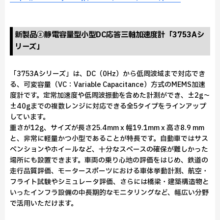
新製品②静電容量型小型DC応答三軸加速度計「3753Aシ
リーズ」
「3753Aシリーズ」は、DC（0Hz）から低周波域まで対応でき
る、可変容量（VC：Variable Capacitance）方式のMEMS加速
度計です。定常加速度や低周波振動を含めた計測ができ、±2g～
±40gまでの複数レンジに対応できる全5タイプをラインアップ
しています。
重さが12g、サイズが長さ25.4mm x 幅19.1mm x 高さ8.9 mm
と、非常に軽量かつ小型であることが特長です。自動車ではサス
ペンションやホイールなど、十分なスペースの確保が難しかった
場所にも設置できます。車両の乗り心地の評価をはじめ、鉄道の
走行品質評価、モータースポーツにおける車体挙動計測、航空・
フライト試験やシミュレータ評価、さらには橋梁・建築構造物と
いったインフラ設備の中長期的なモニタリングなど、幅広い分野
で活用いただけます。