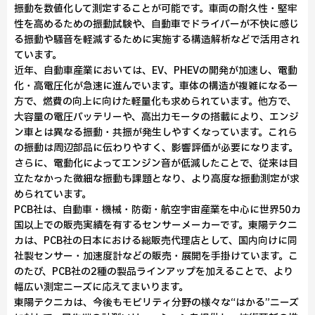
振動を数値化して測定することが可能です。車両の耐久性・堅牢
性を高めるための振動試験や、自動車でドライバーが不快に感じ
る振動や騒音を軽減するために実施する構造解析などで活用され
ています。
近年、自動車産業においては、EV、PHEVの開発が加速し、電動
化・高電圧化が急速に進んでいます。車体の構造が複雑になる一
方で、燃費の向上に向けた軽量化も求められています。他方で、
大容量の電圧バッテリーや、高出力モータの搭載により、エンジ
ン車とは異なる振動・共振が発生しやすくなっています。これら
の振動は周辺部品に伝わりやすく、影響評価が必要になります。
さらに、電動化によってエンジン音が低減したことで、従来は目
立たなかった微細な振動も課題となり、より高度な振動測定が求
められています。
PCB社は、自動車・機械・防衛・航空宇宙産業を中心に世界50カ
国以上での販売実績を有するセンサーメーカーです。東陽テクニ
カは、PCB社の日本における総販売代理店として、国内向けに同
社製センサー・加速度計などの販売・展開を手掛けています。こ
のたび、PCB社の2種の製品ラインアップを加えることで、より
幅広い測定ニーズに応えてまいります。
東陽テクニカは、今後もモビリティ分野の様々な“はかる”ニーズ