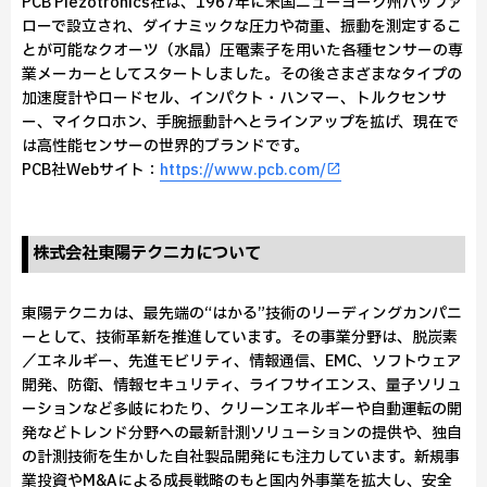
PCB Piezotronics社は、1967年に米国ニューヨーク州バッファ
ローで設立され、ダイナミックな圧力や荷重、振動を測定するこ
とが可能なクオーツ（水晶）圧電素子を用いた各種センサーの専
業メーカーとしてスタートしました。その後さまざまなタイプの
加速度計やロードセル、インパクト・ハンマー、トルクセンサ
ー、マイクロホン、手腕振動計へとラインアップを拡げ、現在で
は高性能センサーの世界的ブランドです。
PCB社Webサイト：
https://www.pcb.com/
株式会社東陽テクニカについて
東陽テクニカは、最先端の“はかる”技術のリーディングカンパニ
ーとして、技術革新を推進しています。その事業分野は、脱炭素
／エネルギー、先進モビリティ、情報通信、EMC、ソフトウェア
開発、防衛、情報セキュリティ、ライフサイエンス、量子ソリュ
ーションなど多岐にわたり、クリーンエネルギーや自動運転の開
発などトレンド分野への最新計測ソリューションの提供や、独自
の計測技術を生かした自社製品開発にも注力しています。新規事
業投資やM&Aによる成長戦略のもと国内外事業を拡大し、安全