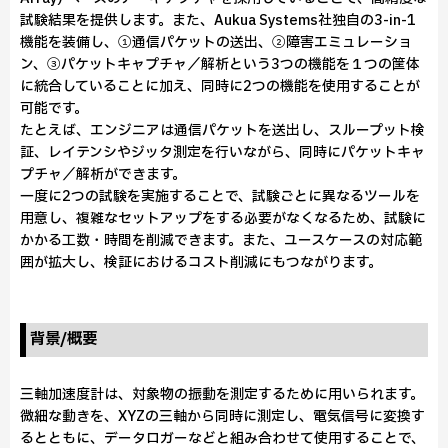
試験結果を提供します。また、Aukua Systems社独自の3-in-1
機能を装備し、①通信パケットの送出、②障害エミュレーショ
ン、③パケットキャプチャ／解析という3つの機能を１つの筐体
に統合していることに加え、同時に2つの機能を使用することが
可能です。
たとえば、エンジニアは通信パケットを送出し、スループット検
証、レイテンシやジッタ測定を行いながら、同時にパケットキャ
プチャ／解析ができます。
一度に2つの試験を実施することで、試験ごとに異なるツールを
用意し、複雑なセットアップをする必要がなくなるため、試験に
かかる工数・時間を削減できます。また、ユースケースの対応範
囲が拡大し、検証におけるコスト削減にもつながります。
背景/概要
三軸加速度計は、対象物の振動を測定するために用いられます。
微細な動きを、XYZの三軸から同時に測定し、電気信号に変換す
るとともに、データロガーなどと組み合わせて使用することで、