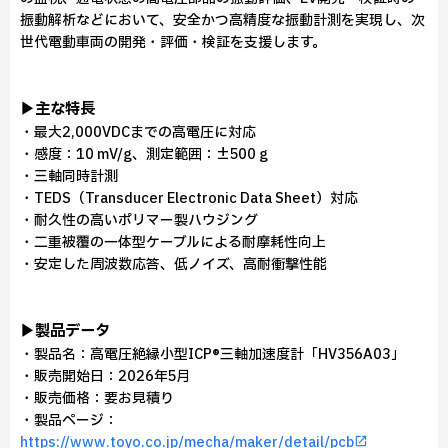
振動解析などにおいて、安全かつ高精度な振動計測を実現し、次
世代電動車両の開発・評価・検証を支援します。
▶主な特長
・最大2,000VDCまでの高電圧に対応
・感度：10 mV/g、測定範囲：±500 g
・三軸同時計測
・TEDS（Transducer Electronic Data Sheet）対応
・耐久性の高いポリマー製ハウジング
・二重被覆の一体型ケーブルによる耐摩耗性向上
・安定した周波数応答、低ノイズ、高耐衝撃性能
▶製品データ
・製品名：高電圧絶縁小型ICP®三軸加速度計「HV356A03」
・販売開始日：2026年5月
・販売価格：要お見積り
・製品ページ：
https://www.toyo.co.jp/mecha/maker/detail/pcb