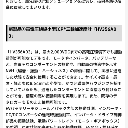
に対して、最先端の計測ソリューションを提供し、技術革新の推
進に貢献してまいります。
新製品①高電圧絶縁小型ICP®三軸加速度計「HV356A0
3」
「HV356A03」は、最大2,000VDCまでの高電圧環境下でも振動
計測が可能なモデルです。モータやインバータ、バッテリーな
ど、高電圧なコンポーネントの振動や、自動車の快適性を示す
NVH（騒音・振動・ハーシュネス）の評価に際して、実機に通電
した状態で安全に使用することができます。サイズは高さ・長
さ・幅ともに8.64mmと小型で、かつ非導電性ハウジングを採用
していているため、通電したコンポーネントに直接取り付けるこ
とができ、精度の高い振動測定を実現します。また、既存のデー
タロガーもそのまま使用可能です。
EVバッテリーモジュール／パック内部の振動計測、インバータ・
DC/DCコンバータの通電時振動測定、インバータ・ドライブ制御
部品の振動試験、電動パワートレイン（モータ・ギアボックス）
の監視、通電状態の高電圧部品の振動評価、EV開発・検証時の