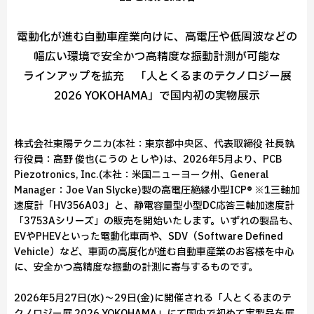
電動化が進む自動車産業向けに、高電圧や低周波などの
幅広い環境で安全かつ高精度な振動計測が可能な
ラインアップを拡充 「人とくるまのテクノロジー展
2026 YOKOHAMA」で国内初の実物展示
株式会社東陽テクニカ(本社：東京都中央区、代表取締役 社長執
行役員：高野 俊也(こうの としや)は、2026年5月より、PCB
Piezotronics, Inc.(本社：米国ニューヨーク州、General
Manager：Joe Van Slycke)製の高電圧絶縁小型ICP® ※1三軸加
速度計「HV356A03」と、静電容量型小型DC応答三軸加速度計
「3753Aシリーズ」の販売を開始いたします。いずれの製品も、
EVやPHEVといった電動化車両や、SDV（Software Defined
Vehicle）など、車両の高度化が進む自動車産業のお客様を中心
に、安全かつ高精度な振動の計測に寄与するものです。
2026年5月27日(水)～29日(金)に開催される「人とくるまのテ
クノロジー展 2026 YOKOHAMA」にて国内で初めて実製品を展