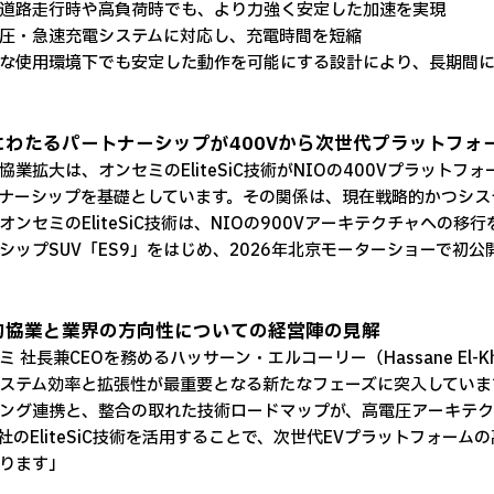
道路走行時や高負荷時でも、より力強く安定した加速を実現
圧・急速充電システムに対応し、充電時間を短縮
な使用環境下でも安定した動作を可能にする設計により、長期間
にわたるパートナーシップが400Vから次世代プラットフォ
協業拡大は、オンセミのEliteSiC技術がNIOの400Vプラッ
ナーシップを基礎としています。その関係は、現在戦略的かつシス
オンセミのEliteSiC技術は、NIOの900Vアーキテクチャへ
シップSUV「ES9」をはじめ、2026年北京モーターショーで初
的協業と業界の方向性についての経営陣の見解
ミ 社長兼CEOを務めるハッサーン・エルコーリー（Hassane El
ステム効率と拡張性が最重要となる新たなフェーズに突入していま
ング連携と、整合の取れた技術ロードマップが、高電圧アーキテ
社のEliteSiC技術を活用することで、次世代EVプラットフォー
ります」