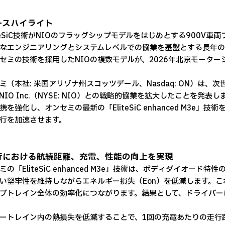
ースハイライト
iteSiC技術がNIOのフラッグシップモデルをはじめとする900V車
なエンジニアリングとシステムレベルでの協業を基盤とする長年の
セミの技術を採用したNIOの複数モデルが、2026年北京モーター
ミ（本社: 米国アリゾナ州スコッツデール、Nasdaq: ON）は
NIO Inc.（NYSE: NIO）との戦略的協業を拡大したことを
携を強化し、オンセミの最新の「EliteSiC enhanced M3e」技
行を加速させます。
行における航続距離、充電、性能の向上を実現
ミの「EliteSiC enhanced M3e」技術は、ボディダイオ
い堅牢性を維持しながらエネルギー損失（Eon）を低減します。
ブトレイン全体の効率化につながります。結果として、ドライバー
ートレイン内の熱損失を低減することで、1回の充電あたりの走行