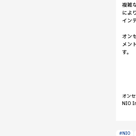
複雑
によ
インデ
オンセ
メン
す。
オンセ
NIO 
#NIO