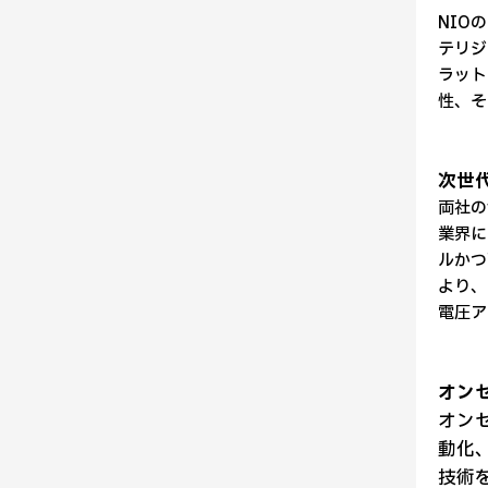
NIO
テリジ
ラット
性、そ
次世
両社の
業界に
ルかつ
より、
電圧ア
オンセ
オンセ
動化
技術