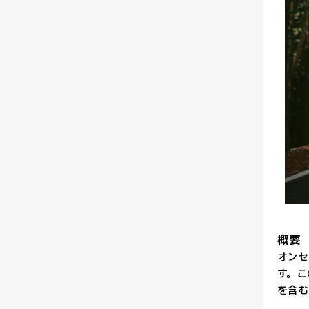
概要
オンセ
す。こ
を含む