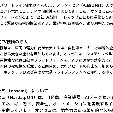
のパワートレイン部門XPTのCEO、アラン・ゼン（Alan Zeng
ェント電気モビリティの可能性を追求してきました。オンセミとの協
フォームに至るまで、当社の技術ロードマップとともに進化してきたの
して緊密な技術的協業により、世界中のお客様へ、より効率的で
代EV技術の拡大
協業は、車両の電力負荷が増大する中、自動車メーカーと半導体
おける大きな流れを反映しています。オンセミは、システムレベル
高性能な電気自動車プラットフォームを、より迅速かつ効率的に市
開発の複雑性を低減すると同時に、実行スピードの向上を可能にし
ーキテクチャおよび高度な電動ドライブシステムへと移行する中で
ミ （onsemi） について
ミ（Nasdaq: ON）は、自動車、産業機器、AIデータ
、エネルギー効率、安全性、オートメーションを実現するイ
を提供しています。オンセミは、競争力のある革新的な製品