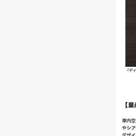
「デ
【量
車内空
やシア
デザイ