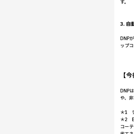
す。
3.
DNP
ップコ
【今
DNP
や、非
＊1 
＊2 
コーテ