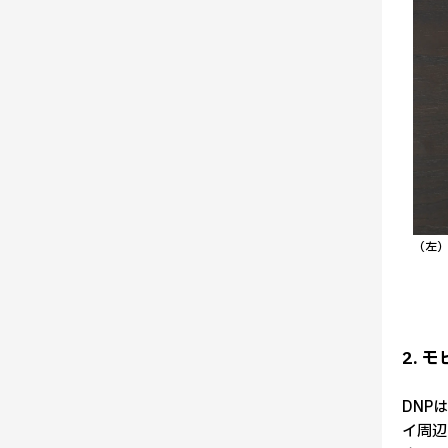
（左
2.
DNP
イ周辺