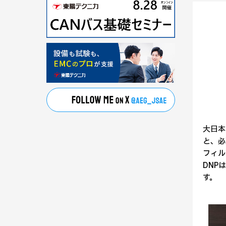
大日本
と、必
フィル
DNP
す。