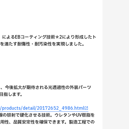
EB）によるEBコーティング技術＊2により形成したト
質を満たす耐傷性・耐汚染性を実現しました。
え、今後拡大が期待される光透過性の外装パーツ
を目指します。
iz/products/detail/20172652_4986.html
を電子線の照射で硬化させる技術。ウレタンやUV樹脂を
用性、品質安定性を確保できます。製造工程での