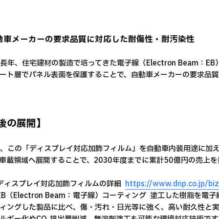
 自動車メーカーの要求品質に対応した耐傷性・耐汚染性
が長年、住宅建材の製造で培ってきた電子線（Electron Beam：
ート層でパネル表面を保護することで、自動車メーカーの要求品
後の展開】
は、この「ディスプレイ対応加飾フィルム」を自動車内装用途に加
車載領域へ展開することで、2030年度までに累計50億円の売上
ディスプレイ対応加飾フィルムの詳細 →
https://www.dnp.co.jp/b
EB（Electron Beam：電子線）コーティング → 塗工した樹脂
ィングした製品に比べ、傷・汚れ・日光等に強く、高い耐久性と実