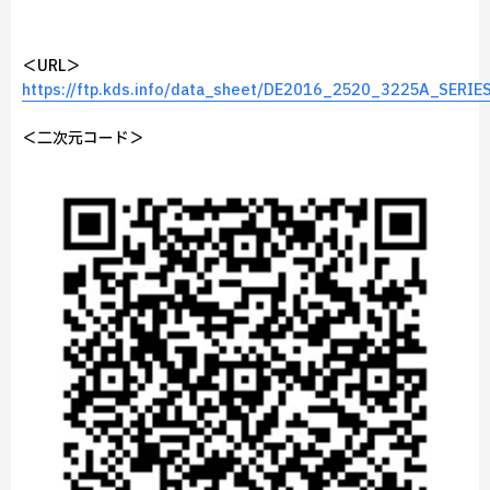
＜URL＞
https://ftp.kds.info/data_sheet/DE2016_2520_3225A_SERIES
＜二次元コード＞