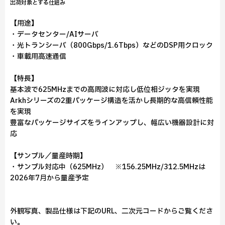
出荷対象とする仕組み
【用途】
・データセンター/AIサーバ
・光トランシーバ（800Gbps/1.6Tbps）などのDSP用クロック
・車載用高速通信
【特長】
基本波で625MHzまでの高周波に対応し低位相ジッタを実現
Arkhシリーズの2重パッケージ構造を活かし長期的な高信頼性能
を実現
豊富なパッケージサイズをラインアップし、幅広い機器設計に対
応
【サンプル／量産時期】
・サンプル対応中（625MHz） ※156.25MHz/312.5MHzは
2026年7月から量産予定
外観写真、製品仕様は下記のURL、二次元コードからご覧くださ
い。