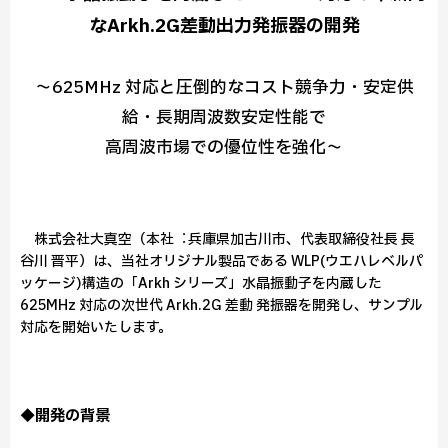
なArkh.2G差動出力発振器の開発
〜625MHz 対応と圧倒的なコスト競争⼒・安定供
給・⻑期周波数安定性能で
⾼周波市場での優位性を強化〜
株式会社⼤真空（本社︓兵庫県加古川市、代表取締役社⻑ ⻑
⾕川 晋平）は、当社オリジナル製品である WLP(ウエハレベルパ
ッケージ)構造の「Arkh シリーズ」⽔晶振動⼦を内蔵した
625MHz 対応の次世代 Arkh.2G 差動 発振器を開発し、サンプル
対応を開始いたします。
◆開発の背景