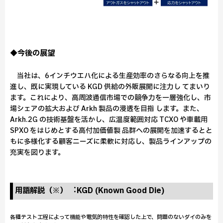
◆今後の展望
当社は、6インチウエハ化による⽣産効率のさらなる向上を推
進し、既に実現している KGD 供給の外販展開に注⼒し てまいり
ます。これにより、⾼周波通信市場での競争⼒を⼀層強化し、市
場シェアの拡⼤および Arkh 製品の浸透を⽬指 します。また、
Arkh.2G の技術基盤を活かし、広温度範囲対応 TCXO や⾞載⽤
SPXO をはじめとする⾼付加価値製 品群への展開を加速するとと
もに多様化する顧客ニーズに柔軟に対応し、製品ラインアップの
充実を図ります。
⽤語解説（※） ︓KGD (Known Good Die)
各種テスト⼯程によって機能や電気的特性を確認した上で、問題のないダイのみを