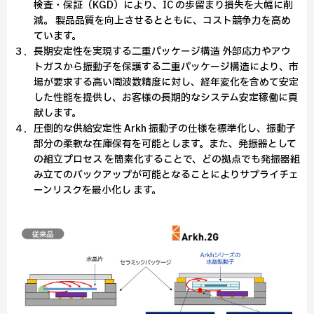
検査・保証（KGD）により、IC の歩留まり損失を⼤幅に削
減。 製品品質を向上させるとともに、コスト競争⼒を⾼め
ています。
３．⻑期安定性を実現する⼆重パッケージ構造 外部応⼒やアウ
トガスから振動⼦を保護する⼆重パッケージ構造により、市
場が要求する⾼い周波数精度に対し、経年変化を含めて安定
した性能を提供し、お客様の⻑期的なシステム安定稼働に貢
献します。
４．圧倒的な供給安定性 Arkh 振動⼦の仕様を標準化し、振動⼦
部分の柔軟な在庫保有を可能とします。また、発振器として
の組⽴プロセス を簡素化することで、どの拠点でも発振器組
み⽴てのバックアップが可能となることによりサプライチェ
ーンリスクを最⼩化し ます。