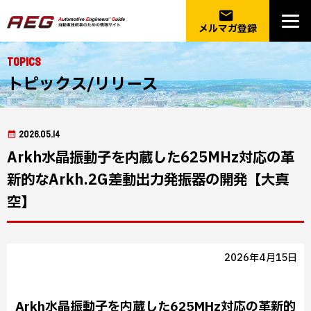
email
メルマガ登録
Topics
トピックス/リリース
2026.05.14
Arkh水晶振動子を内蔵した625MHz対応の革
新的なArkh.2G差動出力発振器の開発【⼤真
空】
2026年4月15日
Arkh水晶振動子を内蔵した625MHz対応の革新的