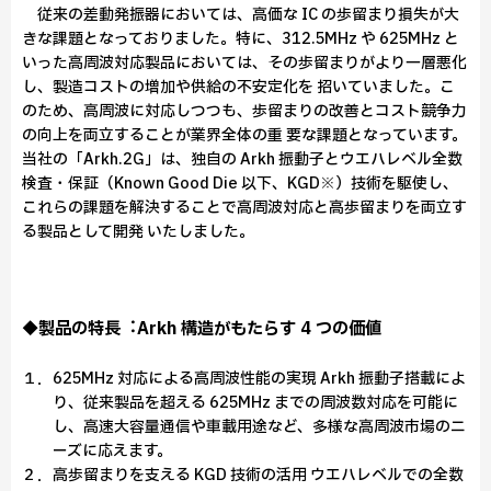
従来の差動発振器においては、⾼価な IC の歩留まり損失が⼤
きな課題となっておりました。特に、312.5MHz や 625MHz と
いった⾼周波対応製品においては、その歩留まりがより⼀層悪化
し、製造コストの増加や供給の不安定化を 招いていました。こ
のため、⾼周波に対応しつつも、歩留まりの改善とコスト競争⼒
の向上を両⽴することが業界全体の重 要な課題となっています。
当社の「Arkh.2G」は、独⾃の Arkh 振動⼦とウエハレベル全数
検査・保証（Known Good Die 以下、KGD※）技術を駆使し、
これらの課題を解決することで⾼周波対応と⾼歩留まりを両⽴す
る製品として開発 いたしました。
◆製品の特⻑︓Arkh 構造がもたらす 4 つの価値
１．625MHz 対応による⾼周波性能の実現 Arkh 振動⼦搭載によ
り、従来製品を超える 625MHz までの周波数対応を可能に
し、⾼速⼤容量通信や⾞載⽤途など、多様な⾼周波市場のニ
ーズに応えます。
２．⾼歩留まりを⽀える KGD 技術の活⽤ ウエハレベルでの全数