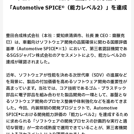
「Automotive SPICE®（能力レベル2）」を達成
豊田合成株式会社（本社：愛知県清須市、社長 兼 CEO：齋藤克
巳）は、車載向けソフトウェア開発の品質確保に関わる国際評価
基準（Automotive SPICE®※1）において、第三者認証機関であ
るSGSジャパン株式会社のアセスメントにより、能力レベル2の
達成が確認されました。
近年、ソフトウェアが性能を決める次世代車（SDV）の進展など
を背景に、製品の付加価値を高めるソフトウェア開発の重要性が
高まっています。当社では、コア技術であるゴム・プラスチック
部品に電子部品を組み合わせた製品開発の一環として、基盤とな
るソフトウェア開発のプロセス整備や体制強化などを進めてきま
した。今回、内装照明の開発プロジェクトで、Automotive
SPICE®における開発能力評価の「能力レベル2」を達成するため
に求められる「ソフトウェアの開発プロセスの計画的な実行と適
切な管理」が一定の成熟度で運用できていることが、第三者機関