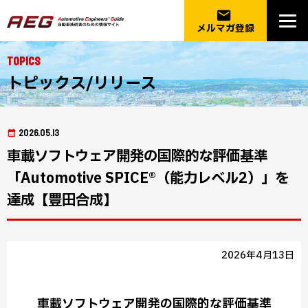
email
メルマガ登録
Topics
トピックス/リリース
2026.05.13
車載ソフトウェア開発の国際的な評価基準
「Automotive SPICE®（能力レベル2）」を
達成【豊田合成】
2026年4月13日
車載ソフトウェア開発の国際的な評価基準