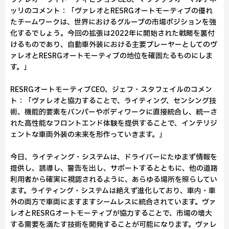
ッリのコメント：「ヴァレオとRESRGオートモーティブの優れ
たチームワークは、世界におけるグループの市場ポジションを強
化するでしょう。今回の拡張は2022年に開始された戦略を裏付
けるものであり、自動車外装における主要プレーヤーとしてのヴ
ァレオとRESRGオートモーティブの地位を確固たるものにしま
す。」
RESRGオートモーティブCEO、ジェフ・スタフェイルのコメン
ト：「ヴァレオと協力することで、ライティング、センシング技
術、機能的要素をバンパーやボディワークに直接統合し、統一さ
れた高性能なフロントエンド体験を提供することで、インテリジ
ェントな車両外装の未来を形作っていきます。」
今日、ライティング・システムは、ドライバーにたゆまず情報を
提供し、誘導し、警告を出し、サポートするとともに、他の道路
利用者から確実に視認されるように、あらゆる場所を照らしてい
ます。ライティング・システムは絶えず進化しており、車内・車
外の両方で車両にますますシームレスに統合されています。ヴァ
レオとRESRGオートモーティブが協力することで、市場の増大
する需要を満たす技術を開発することが可能になります。ヴァレ