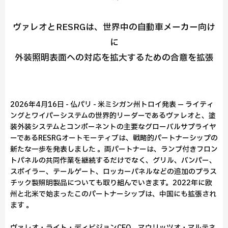
ヴァレオとRESRGは、世界中の自動車メーカー向け
に
外装照明表面への対応を拡大するための合意を拡張
2026年4月16日 - 仏パリ - 米ミシガン州トロイ発表 — ライティ
ングとワイパーシステムの世界的リーダーであるヴァレオと、塗
装外装システムとコンポーネントの主要なグローバルサプライヤ
ーであるRESRGオートモーティブは、戦略的パートナーシップの
新たな一歩を発表しました 。両パートナーは、ランプ付きフロン
トパネルの共同作業を継続するだけでなく、グリル、バンパー、
スポイラー、テールゲート、ロッカーパネルなどの追加のプラス
チック製照明製品についても取り組んでいきます。2022年に欧
州と北米で始まったこのパートナーシップは、中国にも拡張され
ます 。
ヴァレオ・ライト・ディビジョンCEO、マウリッツオ・マルテネ