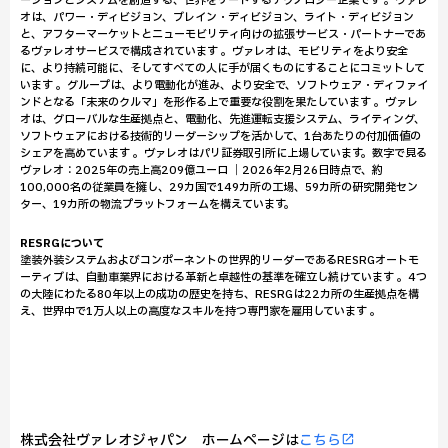
ーションとシステムを創造する、世界をリードするテクノロジー企業です 。ヴァレ
オは、パワー・ディビジョン、ブレイン・ディビジョン、ライト・ディビジョン
と、アフターマーケットとニューモビリティ向けの拡張サービス・パートナーであ
るヴァレオサービスで構成されています 。ヴァレオは、モビリティをより安全
に、より持続可能に、そしてすべての人に手が届くものにすることにコミットして
います 。グループは、より電動化が進み、より安全で、ソフトウェア・ディファイ
ンドとなる「未来のクルマ」を形作る上で重要な役割を果たしています 。ヴァレ
オは、グローバルな生産拠点と、電動化、先進運転支援システム、ライティング、
ソフトウェアにおける技術的リーダーシップを活かして、1台あたりの付加価値の
シェアを高めています 。ヴァレオはパリ証券取引所に上場しています。数字で見る
ヴァレオ：2025年の売上高209億ユーロ ｜2026年2月26日時点で、約
100,000名の従業員を擁し、29カ国で149カ所の工場、59カ所の研究開発セン
ター、19カ所の物流プラットフォームを構えています。
RESRGについて
塗装外装システムおよびコンポーネントの世界的リーダーであるRESRGオートモ
ーティブは、自動車業界における革新と卓越性の基準を確立し続けています 。4つ
の大陸にわたる80年以上の成功の歴史を持ち、RESRGは22カ所の生産拠点を構
え、世界中で1万人以上の高度なスキルを持つ専門家を雇用しています 。
株式会社ヴァレオジャパン ホームページは
こちら