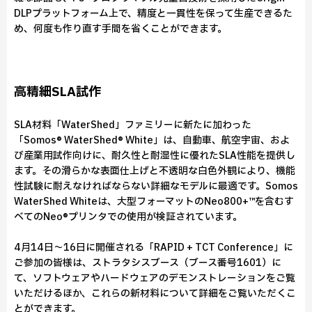
DLPプラットフォーム上で、精度と一貫性を保って生産できるた
め、何度も作り直す手間を省くことができます。
高精細SLA試作
SLA材料「WaterShed」ファミリーに新たに加わった
「Somos® WaterShed® White」は、自動車、航空宇宙、およ
び産業用試作向けに、耐久性と耐湿性に優れたSLA性能を提供し
ます。その滑らかな表面仕上げと不透明な白色外観により、機能
性試験に耐えなければならない詳細なモデルに最適です。Somos
WaterShed Whiteは、大型フォーマットのNeo800+™を含むす
べてのNeo®プリンタでの使用が検証されています。
4月14日〜16日に開催される「RAPID + TCT Conference」に
ご参加の皆様は、ストラタシスブース（ブース番号1601）に
て、ソフトウェアやハードウェアのデモンストレーションをご覧
いただけるほか、これらの新材料について詳細をご覧いただくこ
とができます。