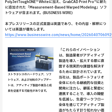
PolyJetToughONE™ Whiteに加え、GrabCAD Print Pro™に新た
に追加された「Measurement-Based Warped Modeling」ソフ
トウェアが含まれます。(BUSINESS WIRE)
本プレスリリースの正式⾔語は英語であり、その内容・解釈につ
いては英語が優先します。
https://www.businesswire.com/news/home/2026040706092
「これらのイノベーション
は、製造業者がアディティブ
製造を導入・拡大する際に直
面する現実的な課題を解決す
るために設計されています。
ストラタシスのハードウェア、ソフ
当社は、製品ポートフォリオ
トウェア、および材料のアップデー
全体にわたる継続的な投資と
トは、アディティブ製造の普及と成
開発に注力し、顧客と緊密に
長を促進する可能性があります。
連携することで、導入の障壁
を低減し、生産ワークフロー
全体を通じてアディティブ製
造がもたらす計り知れない価