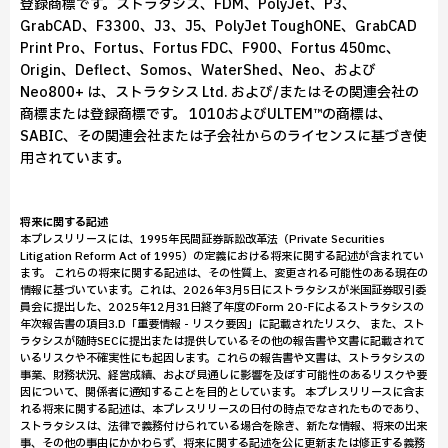
登録商標です。ストラタシス、FDM、PolyJet、P3、
GrabCAD、F3300、J3、J5、PolyJet ToughONE、GrabCAD
Print Pro、Fortus、Fortus FDC、F900、Fortus 450mc、
Origin、Deflect、Somos、WaterShed、Neo、および
Neo800+ は、ストラタシス Ltd. および/またはその関連会社の
商標または登録商標です。 1010およびULTEM™の商標は、
SABIC、その関連会社または子会社からのライセンスに基づき使
用されています。
将来に関する記述
本プレスリリースには、1995年民間証券訴訟改革法（Private Securities
Litigation Reform Act of 1995）の定義における将来に関する記述が含まれてい
ます。 これらの将来に関する記述は、その性質上、変更される可能性のある現在の
情報に基づいています。これは、2026年3月5日にストラタシスが米国証券取引委
員会に提出した、2025年12月31日終了年度のForm 20-Fによるストラタシスの
年次報告書の項目3.D「重要情報 - リスク要因」に記載されたリスク、 また、スト
ラタシスが随時SECに提出または提供しているその他の報告書や文書に記載されて
いるリスクや不確実性にも起因します。これらの報告書や文書は、ストラタシスの
事業、財務状況、経営成績、および見通しに影響を及ぼす可能性のあるリスクや要
因について、関係者に通知することを目的としています。 本プレスリリースに含ま
れる将来に関する記述は、本プレスリリースの日付の時点でなされたものであり、
ストラタシスは、法律で義務付けられている場合を除き、新たな情報、将来の出来
事、その他の事由にかかわらず、将来に関する記述を公に更新または修正する義務