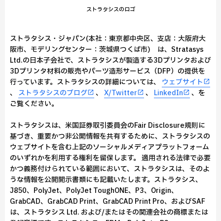
ストラタシスのロゴ
ストラタシス・ジャパン(本社：東京都中央区、支店：大阪府大
阪市、モデリングセンター：茨城県つくば市) は、Stratasys
Ltd.の日本子会社で、ストラタシスが製造する3Dプリンタおよび
3Dプリンタ材料の販売やパーツ造形サービス（DFP）の提供を
行っています。ストラタシスの詳細については、
ウェブサイト
、
ストラタシスのブログ
、
X/Twitter
、
LinkedIn
、を
ご覧ください。
ストラタシスは、米国証券取引委員会のFair Disclosure規則に
基づき、重要かつ非公開情報を共有するために、ストラタシスの
ウェブサイトを含む上記のソーシャルメディアプラットフォーム
のいずれかを利用する権利を留保します。 適用される法律で必要
かつ義務付けられている範囲において、ストラタシスは、そのよ
うな情報を公開開示書類にも記載いたします。ストラタシス、
J850、PolyJet、PolyJet ToughONE、P3、Origin、
GrabCAD、GrabCAD Print、GrabCAD Print Pro、およびSAF
は、ストラタシス Ltd. および/またはその関連会社の商標または