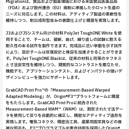
Migrationは、食品および製薬環境における米国食品医薬品局
（FDA）および欧州連合（EU）規制に準拠した小ロット生産の
ニーズに対応します。この材料は、アディティブ製造の柔軟性を
維持しつつ、射出成形型並みの表面仕上げと精度を実現します。
J3およびJ5システム向けの材料 PolyJet ToughONE White を使
用することで、チームは、破断、曲げ、繰り返しの試験に耐える
耐久性のある試作を製作できます。完成品に近い挙動を示す試作
により、設計チームは反復設計と検証を加速させることができま
す。PolyJet ToughONE Blackは、従来の材料と同等のタフネス
と寸法安定性を維持しつつ、視覚的なコントラストを際立たせ、
機能デモ、アプリケーションテスト、およびインパクトの強いデ
ザインレビューを強力にサポートします。
GrabCAD Print Pro™の「Measurement-Based Warped
Adapted Modeling」が、Origin®P3™プラットフォームに精度
をもたらします。GrabCAD Print Proに統合された
Measurement-Based WAM™（WAM）は、測定された寸法デー
タを使用して反りを自動的に補正し、精密なアディティブ造形を
実現します。電気コネクタ、精密治工具、産業用固定具などの複
雑な部品も、P3™プログラマブル光重合技術を採用したOrigin®