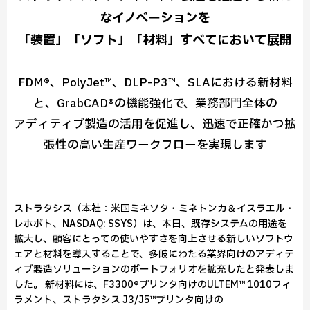
なイノベーションを
「装置」「ソフト」「材料」すべてにおいて展開
FDM®、PolyJet™、DLP-P3™、SLAにおける新材料
と、GrabCAD®の機能強化で、業務部門全体の
アディティブ製造の活用を促進し、迅速で正確かつ拡
張性の高い生産ワークフローを実現します
ストラタシス（本社：米国ミネソタ・ミネトンカ＆イスラエル・
レホボト、NASDAQ: SSYS）は、本日、既存システムの用途を
拡大し、顧客にとっての使いやすさを向上させる新しいソフトウ
ェアと材料を導入することで、多岐にわたる業界向けのアディテ
ィブ製造ソリューションのポートフォリオを拡充したと発表しま
した。 新材料には、F3300®プリンタ向けのULTEM™ 1010フィ
ラメント、ストラタシス J3/J5™プリンタ向けの