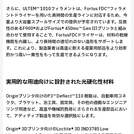
さらに、ULTEM™ 1010フィラメントは、Fortus FDC™フィラメ
ントドライヤーを用いた長時間の生産ラインに対応するため、今
夏より大容量スプールサイズでの提供が予定されています。互換
性のあるF900®およびFortus® 450mc™ Gen IIIプリンタと組み
合わせて使用することで、FortusFDCドライヤーは、材料の乾燥
機能を内蔵し、より長時間の途切れのない造形をサポートしま
す。これにより、製造業者は高温に耐える産業用部品をより効率
的かつ高い一貫性をもって生産できるようになります。
実用的な用途向けに設計された光硬化性材料
Originプリンタ向けのP3™ Deflect™ 110 樹脂は、自動車用コネ
クタ、ブラケット、治工具、固定具、その他の過酷なエンジニア
リング用途など、高温や機械的負荷にさらされる生産部品におい
て、アディティブ製造を有効な選択肢にします。
Origin® 3Dプリンタ向けのLoctite® 3D IND3785 Low