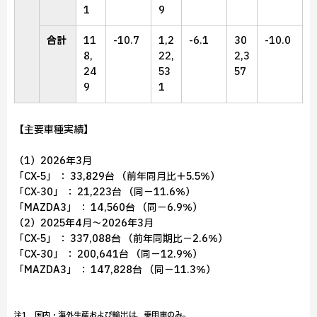
1
9
合計
11
-10.7
1,2
-6.1
30
-10.0
8,
22,
2,3
24
53
57
9
1
【主要車種実績】
（1）2026年3月
「CX-5」 ： 33,829台 （前年同月比＋5.5％）
「CX-30」 ： 21,223台 （同－11.6％）
「MAZDA3」 ： 14,560台 （同－6.9％）
（2）2025年4月～2026年3月
「CX-5」 ： 337,088台 （前年同期比－2.6％）
「CX-30」 ： 200,641台 （同－12.9％）
「MAZDA3」 ： 147,828台 （同－11.3％）
注1 国内・海外生産および輸出は、乗用車のみ。