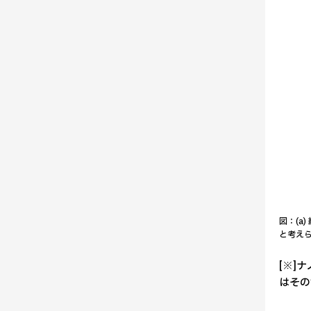
図：(a
と考え
[※]
はその