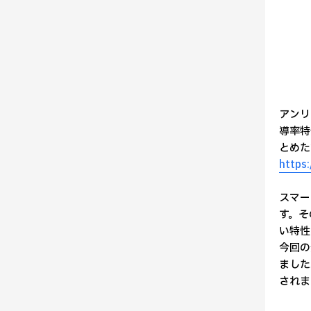
アンリ
導率特
とめた
https
スマー
す。そ
い特性
今回の
ました
されま