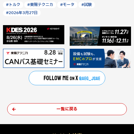
#トルク
#東陽テクニカ
#モータ
#試験
#2026年3月27日
一覧に戻る