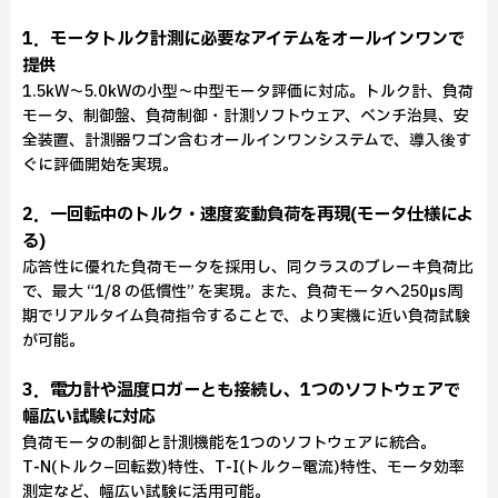
1．モータトルク計測に必要なアイテムをオールインワンで
提供
1.5kW～5.0kWの小型～中型モータ評価に対応。トルク計、負荷
モータ、制御盤、負荷制御・計測ソフトウェア、ベンチ治具、安
全装置、計測器ワゴン含むオールインワンシステムで、導入後す
ぐに評価開始を実現。
2．一回転中のトルク・速度変動負荷を再現(モータ仕様によ
る)
応答性に優れた負荷モータを採用し、同クラスのブレーキ負荷比
で、最大 “1/8 の低慣性” を実現。また、負荷モータへ250µs周
期でリアルタイム負荷指令することで、より実機に近い負荷試験
が可能。
3．電力計や温度ロガーとも接続し、1つのソフトウェアで
幅広い試験に対応
負荷モータの制御と計測機能を1つのソフトウェアに統合。
T‑N(トルク–回転数)特性、T‑I(トルク–電流)特性、モータ効率
測定など、幅広い試験に活用可能。