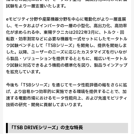
試験をより一層支援いたします。
eモビリティ分野や産業機器分野を中心に電動化がより一層進展
し、モータおよびインバータの一層の小型化、高出力化、高効率
化が求められる中、東陽テクニカは2022年3月に、トルク・回
転数・効率測定などに必要な機器を一式セットにしたモータトル
ク試験ベンチとして「TSBシリーズ」を開発し、提供を開始しま
した。以降、ユーザーのニーズに応じたカスタマイズを行いなが
ら製品・ソリューションを提供するとともに、幅広いモータトル
ク試験に対応できるよう機能の標準化を図り、製品ラインアップ
を拡充しています。
今後も「TSBシリーズ」を通じてモータ性能評価の幅をさらに拡
げ、より容易かつ効率的に実施できる環境を提供することで、加
速する電動市場におけるモータ性能向上、および先進モビリティ
技術の研究・開発に貢献してまいります。
「TSB DRIVEシリーズ」の主な特長