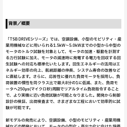
背景／概要
「TSB DRIVEシリーズ」では、空調設備、小型のモビリティ・産
業用機械などに用いられる1.5kW～5.0kWまでの小型から中型の
モータのトルク試験を対象として、モータの加速・駆動を計測す
る力行試験に加え、モータの減速時に発電する電力を回収する回
生試験への対応も標準化いたします。回生エネルギーの活用はエ
ネルギー効率の向上、航続距離の伸長、システム寿命の改善など
に直結します。さらに、応答性に優れた負荷モータを採用し、負
荷装置の慣性を同クラス比で最大8分の1に低減、また、負荷モ
ータへ250µs(マイクロ秒)周期でリアルタイム負荷指令すること
で、より実機に近い負荷試験が可能となりました。開発から制御
設計の検証、出荷検査まで、さまざまな工程において効率的に試
験が可能です。
新モデルの発売により、空調設備、小型のモビリティ・産業用機
械などの開発において、モータの小型化・高出力化に向けた評価