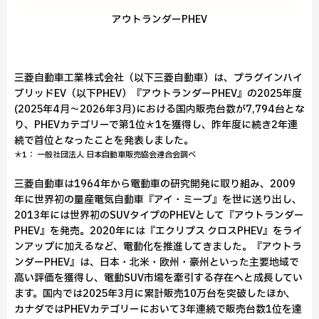
アウトランダーPHEV
三菱自動車工業株式会社（以下三菱自動車）は、プラグインハイ
ブリッドEV（以下PHEV）『アウトランダーPHEV』の2025年度
(2025年4月～2026年3月)における国内販売台数が7,794台とな
り、PHEVカテゴリーで第1位＊1を獲得し、昨年度に続き2年連
続で首位となったことを発表しました。
＊1： 一般社団法人 日本自動車販売協会連合会調べ
三菱自動車は1964年から電動車の研究開発に取り組み、2009
年に世界初の量産電気自動車『アイ・ミーブ』を世に送り出し、
2013年には世界初のSUVタイプのPHEVとして『アウトランダー
PHEV』を発売。2020年には『エクリプス クロスPHEV』をライ
ンアップに加えるなど、電動化を推進してきました。『アウトラ
ンダーPHEV』は、日本・北米・欧州・豪州といった主要地域で
高い評価を獲得し、電動SUV市場を牽引する存在へと成長してい
ます。国内では2025年3月に累計販売10万台を突破したほか、
カナダではPHEVカテゴリーにおいて3年連続で販売台数1位を達