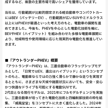
成するなど、複数の主要市場で高いシェアを獲得しています。
当社は、行動範囲が比較的限定される軽自動車やコンパクトカー
にはBEV（バッテリーEV）、行動範囲が広いSUVやミドルクラス
以上にはPHEVが最適といった考え方のもと、電動車の展開を進
めてきました。今後も、PHEVを中心とした電動化技術を軸に、
BEVやHEV（ハイブリット）を組み合わせた多様な電動車展開に
より、地域特性や使用環境に応じた現実的な電動化を推進してい
きます。
■『アウトランダーPHEV』概要
『アウトランダーPHEV』は、三菱自動車のフラッグシップモデ
ルとして、「日常ではEV、遠出はハイブリッド」というコンセプ
トのもと、電動車ならではの力強く滑らかで静かな走りを実現す
るとともに、さまざまな天候や路面状況においても、安全・安心
かつ快適なドライブを可能にする電動SUVです。
2代目となる現行モデルは、2021年にフルモデルチェンジを実施
し、三菱自動車が培ってきた電動化技術と四輪制御技術の粋を結
集、「威風堂堂」をコンセプトに大きく進化しました。2024年