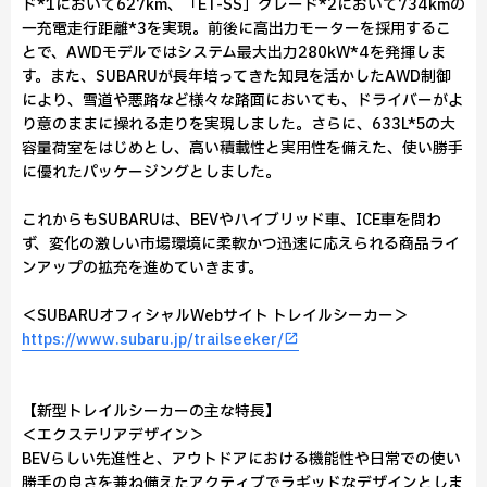
ド*1において627km、「ET-SS」グレード*2において734kmの
一充電走行距離*3を実現。前後に高出力モーターを採用するこ
とで、AWDモデルではシステム最大出力280kW*4を発揮しま
す。また、SUBARUが長年培ってきた知見を活かしたAWD制御
により、雪道や悪路など様々な路面においても、ドライバーがよ
り意のままに操れる走りを実現しました。さらに、633L*5の大
容量荷室をはじめとし、高い積載性と実用性を備えた、使い勝手
に優れたパッケージングとしました。
これからもSUBARUは、BEVやハイブリッド車、ICE車を問わ
ず、変化の激しい市場環境に柔軟かつ迅速に応えられる商品ライ
ンアップの拡充を進めていきます。
＜SUBARUオフィシャルWebサイト トレイルシーカー＞
https://www.subaru.jp/trailseeker/
【新型トレイルシーカーの主な特長】
＜エクステリアデザイン＞
BEVらしい先進性と、アウトドアにおける機能性や日常での使い
勝手の良さを兼ね備えたアクティブでラギッドなデザインとしま