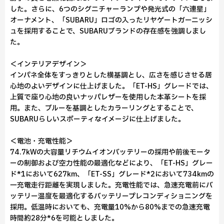
した。さらに、6つのシグニチャーランプや発光式の「六連星」
オーナメント、「SUBARU」ロゴの入ったリヤゲートガーニッシ
ュを採用することで、SUBARUブランドの存在感を強調しまし
た。
＜インテリアデザイン＞
インパネ全体をすっきりとした横基調とし、広さを感じさせる居
心地のよいデザインに仕上げました。「ET-HS」グレードでは、
上質で座り心地の良いナッパレザーを使用した本革シートを採
用。また、ブルーを基調としたカラーリングとすることで、
SUBARUらしいスポーティなイメージに仕上げました。
＜電池・充電性能＞
74.7kWの大容量リチウムイオンバッテリーの採用や前後モータ
ーの制御および空力性能の最適化などにより、「ET-HS」グレー
ド*1において627km、「ET-SS」グレード*2において734kmの
一充電走行距離を実現しました。充電性能では、急速充電前にバ
ッテリー温度を最適化するバッテリープレコンディショニングを
採用。低温時においても、充電量10%から80%までの急速充電
時間約28分*6を可能としました。