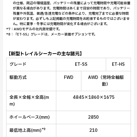
の仕様、周辺の環境温度、バッテリーの残量によって充電時間や充電可能容量
が異なる場合があります。充電時間はあくまで目安の時間であり、バッテリー
残量や外気温、普通/急速充電などの条件により、充電完了までに必要な時間
が変わります。必ずしも上記掲載の充電時間をお約束するものではございませ
ん。特に夏季・冬季には充電時間が変化する場合がございます。
*7：AWDモデルの社内測定値です。
*8：「ET-SS」グレードは、メーカー装着オプションです。
【新型トレイルシーカーの主な諸元】
グレード
ET-SS
ET-HS
駆動方式
FWD
AWD（常時全輪駆
動）
全長×全幅×全高(m
4845×1860×1675
m)
ホイールベース(mm)
2850
*9
最低地上高(mm)
210