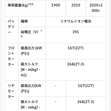
*10
車両重量(kg)
1900
2010
2020<2
050>
バッ
種類
リチウムイオン電池
テリ
*
総電圧（V）
391
ー
9
フロ
最高出力 [kW
167(227)
ント
(PS)]
モー
最大トルク
268(27.3)
ター
[N・m(kgf・
m)]
リヤ
最高出力[kW
-
167(227)
モー
(PS)]
ター
最大トルク
-
268(27.3)
[N・m(kgf・