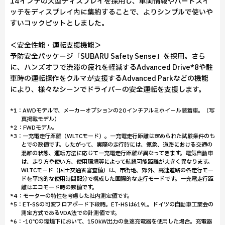
14インチの大型ディスプレイを採用し、車両情報やハードスイ
ッチをディスプレイ内に集約することで、よりシンプルで使いや
すいコックピットとしました。
＜安全性能・運転支援機能＞
予防安全パッケージ「SUBARU Safety Sense」を採用。さら
に、ハンズオフで渋滞の疲れを軽減するAdvanced Drive*8や駐
車時の運転操作をクルマが支援するAdvanced Parkなどの機能
により、様々なシーンでドライバーの安全運転を支援します。
*1：AWDモデルで、メーカーオプションの20インチアルミホイール装着車。（写
真掲載モデル）
*2：FWDモデル。
*3：一充電走行距離（WLTCモード）。一充電走行距離は定められた試験条件のも
とでの数値です。したがって、実際の走行時には、気象、道路における交通の
混雑の状態、運転方法に応じて一充電走行距離が異なってきます。電気自動車
は、走り方や使い方、使用環境等によって航続可能距離が大きく異なります。
WLTCモード（国土交通省審査値）は、市街地、郊外、高速道路の各走行モー
ドを平均的な使用時間配分で構成した国際的な走行モードです。一充電走行距
離はエコモード時の数値です。
*4：モーターの特性を考慮した社内測定値です。
*5：ET-SSの可変フロアボード下段時。ET-HSは619L。ドイツの自動車工業会の
測定方式であるVDA法での計測値です。
*6：-10℃の環境下において、150kW出力の急速充電器を使用した場合。充電器