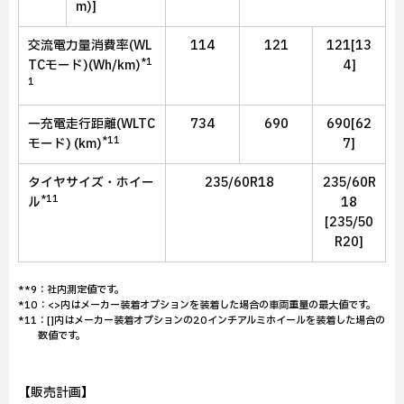
m)]
交流電力量消費率(WL
114
121
121[13
*1
TCモード)(Wh/km)
4]
1
一充電走行距離(WLTC
734
690
690[62
*11
モード) (km)
7]
タイヤサイズ・ホイー
235/60R18
235/60R
*11
ル
18
[235/50
R20]
**9：社内測定値です。
*10：<>内はメーカー装着オプションを装着した場合の車両重量の最大値です。
*11：[]内はメーカー装着オプションの20インチアルミホイールを装着した場合の
数値です。
【販売計画】