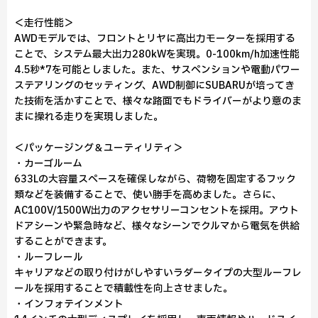
＜走行性能＞
AWDモデルでは、フロントとリヤに高出力モーターを採用する
ことで、システム最大出力280kWを実現。0-100km/h加速性能
4.5秒*7を可能としました。また、サスペンションや電動パワー
ステアリングのセッティング、AWD制御にSUBARUが培ってき
た技術を活かすことで、様々な路面でもドライバーがより意のま
まに操れる走りを実現しました。
＜パッケージング＆ユーティリティ＞
・カーゴルーム
633Lの大容量スペースを確保しながら、荷物を固定するフック
類などを装備することで、使い勝手を高めました。さらに、
AC100V/1500W出力のアクセサリーコンセントを採用。アウト
ドアシーンや緊急時など、様々なシーンでクルマから電気を供給
することができます。
・ルーフレール
キャリアなどの取り付けがしやすいラダータイプの大型ルーフレ
ールを採用することで積載性を向上させました。
・インフォテインメント