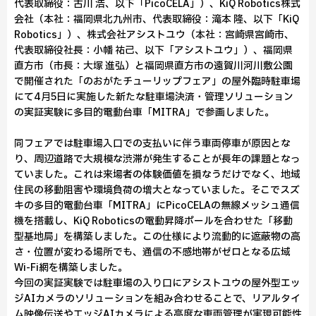
代表取締役：古川 浩、以下「PicoCELA」）、KiQ Robotics株式
会社（本社：福岡県北九州市、代表取締役：滝本 隆、以下「KiQ
Robotics」）、株式会社アシストユウ（本社：宮崎県宮崎市、
代表取締役社長：小幡 祐己、以下「アシストユウ」）、福岡県
直方市（市長：大塚 進弘）と福岡県直方市の遠賀川河川敷公園
で開催された「のおがたチューリップフェア」の屋外臨時駐車場
にて4月5日に実施した新たな駐車場決済・管理ソリューション
の実証実験に多目的電動台車「MITRA」で参画しました。
同フェアでは駐車場入口での支払いに伴う車両停車が原因とな
り、周辺道路で大規模な渋滞が発生することが長年の課題となっ
ていました。これは来場者の体験価値を損なうだけでなく、地域
住民の移動阻害や環境負荷の増大となっていました。そこでスズ
キの多目的電動台車「MITRA」にPicoCELAの無線メッシュ通信
機を搭載し、KiQ Roboticsの電動昇降ポールを合わせた「移動
型基地局」を構築しました。この仕様により流動的に遮蔽物の高
さ・位置が変わる場所でも、通信の不感地帯がゼロとなる広域
Wi-Fi網を構築しました。
今回の実証実験では駐車場の入り口にアシストユウの屋外型エッ
ジAIカメラのソリューションを組み合わせることで、リアルタイ
ム映像伝送やエッジAIカメラによる高度な車両管理が実現可能性