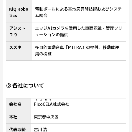
KiQ Robo
電動ポールによる基地局昇降技術およびシステ
tics
ム統合
アシスト
エッジAIカメラを活用した車両認識・管理ソリ
ユウ
ューションの提供
スズキ
多目的電動台車『MITRA』の提供、移動体運
用の検証
◎ 各社について
ピコセラ
会社名
PicoCELA
株式会社
本社
東京都中央区
代表取締
古川 浩