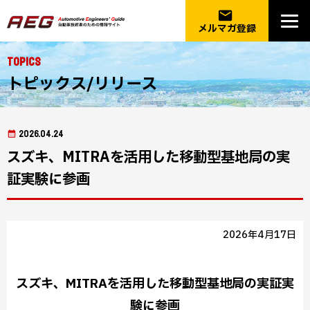
email
メルマガ登録
Topics
トピックス/リリース
2026.04.24
スズキ、MITRAを活用した移動型基地局の実
証実験に参画
2026年4月17日
スズキ、MITRAを活用した移動型基地局の実証実
験に参画