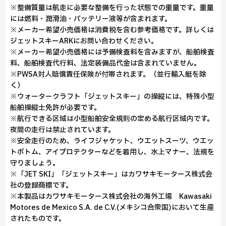
※整備質量は航走に必要な整備を行った状態での重量です。重量
には燃料・潤滑油・バッテリー液等が含まれます。
※メーカー希望小売価格は消費税を含む参考価格です。詳しくは
ジェットスキーARKにお問い合わせください。
※メーカー希望小売価格には予備検査料を含みますが、船舶検査
料、船舶検査代行料、法定装備品代金は含まれていません。
※PWSA対人賠償責任保険が付帯されます。（並行輸入艇を除
く）
※ウォータークラフト「ジェットスキー」の操縦には、特殊小型
船舶操縦士免許が必要です。
※航行できる区域は小型船舶安全規則の定める航行区域内です。
夜間の走行は禁止されています。
※安全走行のため、ライフジャケット、ウエットスーツ、ウエッ
トボトム、アイプロテクターなどを着用し、水上マナー、法規を
守りましょう。
※「JET SKI」「ジェットスキー」はカワサキモータース株式会
社の登録商標です。
※本製品はカワサキモータース株式会社の海外工場 Kawasaki
Motores de Mexico S.A. de C.V.(メキシコ合衆国)において生産
されたものです。