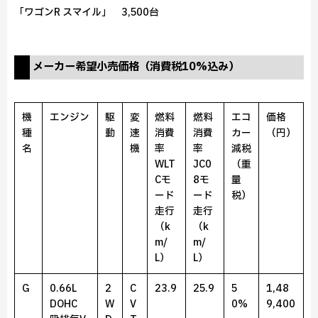
「ワゴンR スマイル」 3,500台
メーカー希望小売価格（消費税10%込み）
機
エンジン
駆
変
燃料
燃料
エコ
価格
種
動
速
消費
消費
カー
（円）
名
機
率
率
減税
WLT
JC0
（重
Cモ
8モ
量
ード
ード
税）
走行
走行
（k
（k
m/
m/
L）
L）
G
0.66L
2
C
23.9
25.9
5
1,48
DOHC
W
V
0%
9,400