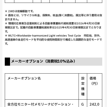
＊ 2WDは前輪駆動です。
＊ 価格には、リサイクル料金、保険料、税金(除く消費税)、届出等に伴う費用は含
まれません。
＊ 環境対応車普及促進税制による自動車重量税の減税措置は2026年4月30日新
車届出まで。記載の自動車重量税減税率は2025年4月30日新車届出までとなりま
す。
＊ WLTC=Worldwide-harmonized Light vehicles Test Cycle 市街地、郊外、
高速道路の各走行モードを平均的な使用時間配分で構成した国際的な走行モードで
す。
メーカーオプション（消費税10%込み）
メーカーオプション名
設
価格
定
（円）
機
種
全方位モニター付メモリーナビゲーション・
G
242,0