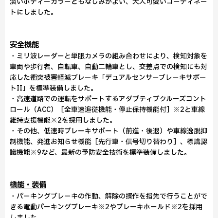
淡いボディーカラーともなじみがよい、大人可愛いコーディネー
トにしました。
安全機能
・ミリ波レーダーと単眼カメラの組み合わせにより、検知対象を
車両や歩行者、自転車、自動二輪車とし、交差点での検知にも対
応した衝突被害軽減ブレーキ「デュアルセンサーブレーキサポー
トII」を標準装備しました。
・高速道路での運転をサポートするアダプティブクルーズコント
ロール（ACC）［全車速追従機能・停止保持機能付］※2と車線
維持支援機能※2を採用しました。
・その他、低速時ブレーキサポート（前進・後退）や車線逸脱抑
制機能、発進お知らせ機能［先行車・信号切り替わり］、標識認
識機能※9など、最新の予防安全技術を標準装備しました。
機能・装備
・パーキングブレーキの作動、解除の操作を指先で行うことがで
きる電動パーキングブレーキ※2やブレーキホールド※2を採用
しました。