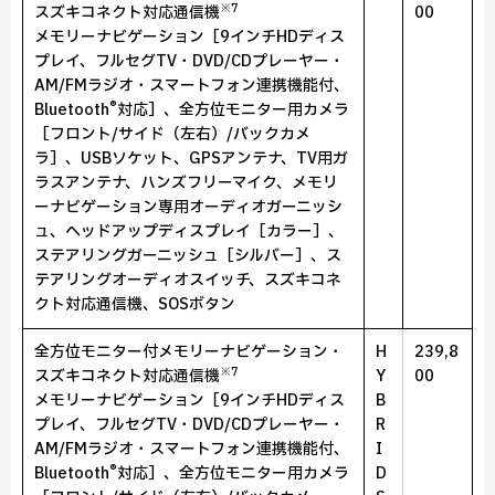
※7
スズキコネクト対応通信機
00
メモリーナビゲーション［9インチHDディス
プレイ、フルセグTV・DVD/CDプレーヤー・
AM/FMラジオ・スマートフォン連携機能付、
®
Bluetooth
対応］、全方位モニター用カメラ
［フロント/サイド（左右）/バックカメ
ラ］、USBソケット、GPSアンテナ、TV用ガ
ラスアンテナ、ハンズフリーマイク、メモリ
ーナビゲーション専用オーディオガーニッシ
ュ、ヘッドアップディスプレイ［カラー］、
ステアリングガーニッシュ［シルバー］、ス
テアリングオーディオスイッチ、スズキコネ
クト対応通信機、SOSボタン
全方位モニター付メモリーナビゲーション・
H
239,8
※7
スズキコネクト対応通信機
Y
00
メモリーナビゲーション［9インチHDディス
B
プレイ、フルセグTV・DVD/CDプレーヤー・
R
AM/FMラジオ・スマートフォン連携機能付、
I
®
Bluetooth
対応］、全方位モニター用カメラ
D