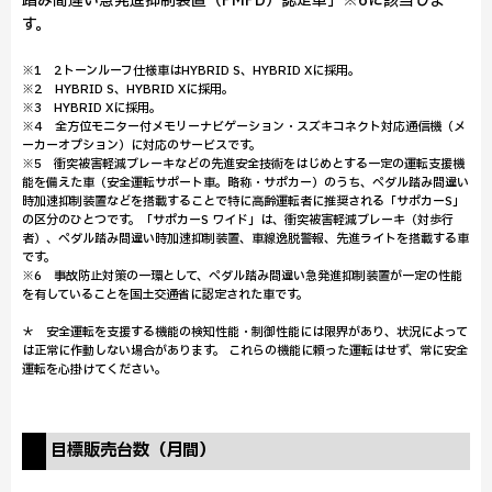
踏み間違い急発進抑制装置（PMPD）認定車」※6に該当しま
す。
※1 2トーンルーフ仕様車はHYBRID S、HYBRID Xに採用。
※2 HYBRID S、HYBRID Xに採用。
※3 HYBRID Xに採用。
※4 全方位モニター付メモリーナビゲーション・スズキコネクト対応通信機（メ
ーカーオプション）に対応のサービスです。
※5 衝突被害軽減ブレーキなどの先進安全技術をはじめとする一定の運転支援機
能を備えた車（安全運転サポート車。略称・サポカー）のうち、ペダル踏み間違い
時加速抑制装置などを搭載することで特に高齢運転者に推奨される「サポカーS」
の区分のひとつです。「サポカーS ワイド」は、衝突被害軽減ブレーキ（対歩行
者）、ペダル踏み間違い時加速抑制装置、車線逸脱警報、先進ライトを搭載する車
です。
※6 事故防止対策の一環として、ペダル踏み間違い急発進抑制装置が一定の性能
を有していることを国土交通省に認定された車です。
＊ 安全運転を支援する機能の検知性能・制御性能には限界があり、状況によって
は正常に作動しない場合があります。 これらの機能に頼った運転はせず、常に安全
運転を心掛けてください。
目標販売台数（月間）