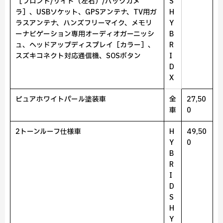
［フロント/サイド（左右）/バックカメ
S
ラ］、USBソケット、GPSアンテナ、TV用ガ
H
ラスアンテナ、ハンズフリーマイク、メモリ
Y
ーナビゲーション専用オーディオガーニッシ
B
ュ、ヘッドアップディスプレイ［カラー］、
R
スズキコネクト対応通信機、SOSボタン
I
D
X
ピュアホワイトパール塗装車
全
27,50
車
0
2トーンルーフ仕様車
H
49,50
Y
0
B
R
I
D
S
H
Y