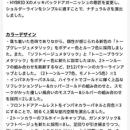
・HYBRID Xのメッキバックドアガーニッシュの意匠を変更し、
ショルダーラインをシンプルに通すことで、ナチュラルさを演出
しました。
カラーデザイン
・落ち着いた色味でありながら、個性が感じられる新色の「トー
プグレージュメタリック」をボディー色とルーフ色に採用しまし
た。また、「ソフトベージュメタリック」と「トーニーブラウン
メタリック」をボディー色に新たに設定したほか、2トーンルー
フの組み合わせを刷新するなど、計12パターンのカラーラインア
ップとしました。（2トーンルーフ7色、モノトーン5色）※1
・インパネカラーパネルは、ハイライトでゴールドに輝く上品な
リフレクショングレー&カッパーゴールドの組み合わせと、スモ
ークがかった優しい風合いのモスブルー&シルバーの組み合わせ
を採用※2しました。
・フロントドアアームレストをインパネカラーパネルと同色※3
にすることで、明るく上質な室内空間を演出しました。
・2トーンカラーのフルホイールキャップは、ガンメタリック&
ソフトベージュを新たに採用※8し、足回りが引き締まりつつ、