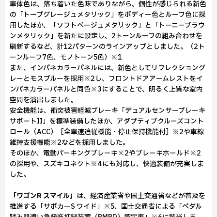
車体色は、落ち着いた色味でありながら、個性が感じられる新色
の「トープグレージュメタリック」をボディー色とルーフ色に採
用したほか、「ソフトベージュメタリック」と「トーニーブラウ
ンメタリック」を新たに設定し、2トーンルーフの組み合わせを
刷新するなど、計12パターンのラインアップとしました。（2ト
ーンルーフ7色、モノトーン5色）※1
また、インパネカラーパネルには、新色としてリフレクショング
レーとモスブルーを採用※2し、フロントドアアームレストをイ
ンパネカラーパネルと同色※3にすることで、明るく上質な室内
空間を演出しました。
安全機能は、衝突被害軽減ブレーキ「デュアルセンサーブレーキ
サポートII」を標準装備したほか、アダプティブクルーズコント
ロール（ACC）［全車速追従機能・停止保持機能付］※2や車線
維持支援機能※2などを採用しました。
そのほか、電動パーキングブレーキ※2やブレーキホールド※2
の採用や、スズキコネクト※4にも対応し、快適装備が充実しま
した。
「ワゴンR スマイル」
は、経済産業省や国土交通省などが普及を
推進する「サポカーS ワイド」※5、国土交通省による「ペダル