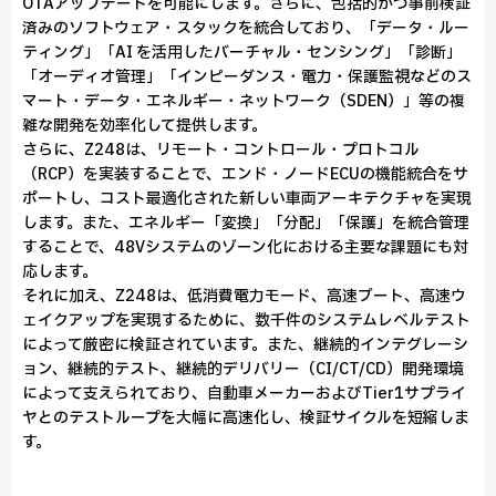
OTAアップデートを可能にします。さらに、包括的かつ事前検証
済みのソフトウェア・スタックを統合しており、「データ・ルー
ティング」「AI を活用したバーチャル・センシング」「診断」
「オーディオ管理」「インピーダンス・電力・保護監視などのス
マート・データ・エネルギー・ネットワーク（SDEN）」等の複
雑な開発を効率化して提供します。
さらに、Z248は、リモート・コントロール・プロトコル
（RCP）を実装することで、エンド・ノードECUの機能統合をサ
ポートし、コスト最適化された新しい車両アーキテクチャを実現
します。また、エネルギー「変換」「分配」「保護」を統合管理
することで、48Vシステムのゾーン化における主要な課題にも対
応します。
それに加え、Z248は、低消費電力モード、高速ブート、高速ウ
ェイクアップを実現するために、数千件のシステムレベルテスト
によって厳密に検証されています。また、継続的インテグレーシ
ョン、継続的テスト、継続的デリバリー（CI/CT/CD）開発環境
によって支えられており、自動車メーカーおよびTier1サプライ
ヤとのテストループを大幅に高速化し、検証サイクルを短縮しま
す。