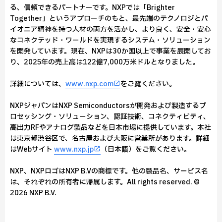
る、信頼できるパートナーです。NXPでは「Brighter
Together」というアプローチのもと、最先端のテクノロジとパ
イオニア精神を持つ人材の両方を活かし、より良く、安全・安心
なコネクテッド・ワールドを実現するシステム・ソリューション
を開発しています。現在、NXPは30か国以上で事業を展開してお
り、2025年の売上高は122億7,000万米ドルとなりました。
詳細については、
www.nxp.com
をご覧ください。
NXPジャパンはNXP Semiconductorsが開発および製造するプ
ロセッシング・ソリューション、認証技術、コネクティビティ、
高出力RFやアナログ製品などを日本市場に提供しています。本社
は東京都渋谷区で、名古屋および大阪に営業所があります。詳細
はWebサイト
www.nxp.jp
（日本語）をご覧ください。
NXP、NXPロゴはNXP B.Vの商標です。他の製品名、サービス名
は、それぞれの所有者に帰属します。All rights reserved. ©
2026 NXP B.V.