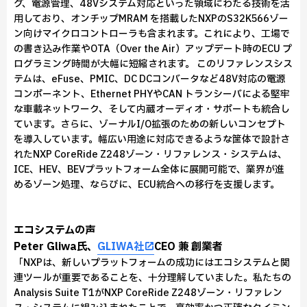
グ、電源管理、48Vシステム対応といった領域にわたる技術を活
用しており、オンチップMRAM を搭載したNXPのS32K566ゾー
ン向けマイクロコントローラも含まれます。これにより、工場で
の書き込み作業やOTA（Over the Air）アップデート時のECU プ
ログラミング時間が大幅に短縮されます。 このリファレンスシス
テムは、eFuse、PMIC、DC DCコンバータなど48V対応の電源
コンポーネント、Ethernet PHYやCAN トランシーバによる堅牢
な車載ネットワーク、そして内蔵オーディオ・サポートも統合し
ています。さらに、ゾーナルI/O拡張のための新しいコンセプト
を導入しています。幅広い用途に対応できるような筐体で設計さ
れたNXP CoreRide Z248ゾーン・リファレンス・システムは、
ICE、HEV、BEVプラットフォーム全体に展開可能で、業界が進
めるゾーン処理、ならびに、ECU統合への移行を支援します。
エコシステムの声
Peter Gliwa氏、
GLIWA社
CEO 兼 創業者
「NXPは、新しいプラットフォームの成功にはエコシステムと関
連ツールが重要であることを、十分理解していました。私たちの
Analysis Suite T1がNXP CoreRide Z248ゾーン・リファレン