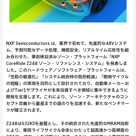
NXP Semiconductors は、業界で初めて、先進的な48Vシステ
ム、予測可能なデータ処理、機能安全、リアルタイム応答性を組
み合わせた、事前検証済みゾーン・プラットフォーム「NXP
CoreRide Z248 ゾーン・リファレンス・システム」を発表しま
した。このハードウェア／ソフトウェア・プラットフォームは、
「性能の最適化」「システム統合時の負担軽減」「開発サイクル
の短縮」の実現を目的として設計されており、自動車メーカーお
よびTier1サプライヤが本来投資すべき領域に集中できるように
開発を支援します。これにより、ゾーン・アーキテクチャのコン
セプト定義から量産までの道のりを加速する、新たなベンチマー
クが確立されます。
Z248はS32K5を基盤とし、その統合された先進的なMRAM技術
により、車両ライフサイクル全体にわたって超高速かつ高頻度の