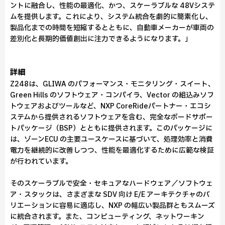
ントに融合し、性能の最適化、かつ、スケーラブルな 48Vシステ
ムを提供します。これにより、システム統合を劇的に簡素化し、
製品化までの時間を短縮するとともに、自動車メーカーが車両の
差別化と長期的価値創出に注力できるようになります。」
詳細
Z248は、GLIWA のパフォーマンス・モニタリング・スイート、
Green Hills のソフトウェア・コンパイラ、Vector の組込みソフ
トウェアおよびツールなど、NXP CoreRideパートナー・エコシ
ステムから提供されるソフトウェアを含む、完全なボードサポー
トパッケージ（BSP）とともに提供されます。このパッケージに
は、ゾーンECU の主要ユースケースに基づいて、処理効率と消費
電力を継続的に改善しつつ、性能を最適化するために広範な検証
が行われています。
そのスケーラブルで安全・セキュアなハードウェア／ソフトウェ
ア・スタックは、さまざまな SDV 向け E/E アーキテクチャのバ
リエーションに容易に適応し、NXP の幅広い製品群ともスムーズ
に統合されます。また、コンピューティング、ネットワーキン