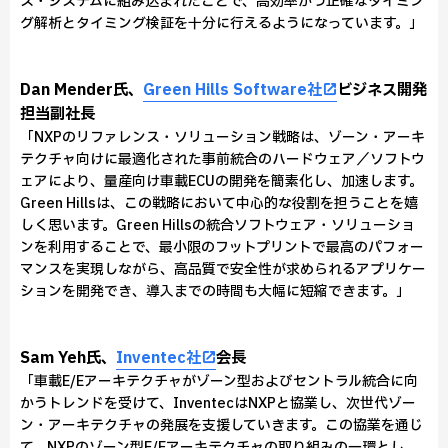
ス・システムに組み込まれたことで、高効率かつ正確なタイミン
グ解析とタイミング検証を十分に行えるようになっています。」
Dan Mender氏、
Green Hills Software社
ビジネス開発
担当副社長
「NXPのリファレンス・ソリューション戦略は、ゾーン・アーキ
テクチャ向けに最適化された事前統合のハードウェア／ソフトウ
ェアにより、量産向け車載ECUの開発を簡素化し、加速します。
Green Hillsは、この戦略において中心的な役割を担うことを嬉
しく思います。Green Hillsの統合ソフトウェア・ソリューショ
ンを利用することで、最小限のフットプリントで最高のパフォー
マンスを実現しながら、高品質で安全性が求められるアプリケー
ションを開発でき、導入までの時間も大幅に短縮できます。」
Sam Yeh氏、
Inventec社
会長
「車載E/Eアーキテクチャがゾーン型およびセントラル統合に向
かうトレンドを受けて、InventecはNXPと協業し、次世代ゾー
ン・アーキテクチャの発展を支援していきます。この協業を通じ
て、NXPのゾーン型E/Eアーキテクチャの取り組みの一環とし