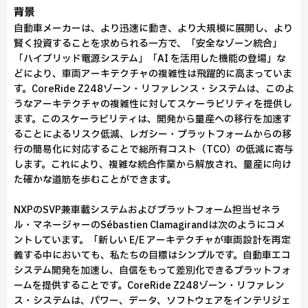
背景
自動車メーカーは、より迅速に動き、より大規模に展開し、より
賢く投資することを求められる一方で、「安全なゾーン統合」
「ハイブリッド電源システム」「AI を活用した機能の登場」な
どにより、車両アーキテクチャの複雑性は飛躍的に高まっていま
す。CoreRide Z248ゾーン・リファレンス・システムは、このよ
うなアーキテクチャの複雑性に対してスケーラビリティを提供し
ます。このスケーラビリティは、開発から量産への移行を加速す
ることによるリスク低減、レガシー・プラットフォームからの移
行の簡易化に対応することで総所有コスト（TCO）の低減に寄与
します。これにより、複雑な統合作業から解放され、量産に向け
た確かな道筋を歩むことができます。
NXPのSVP兼車載システムおよびプラットフォーム担当ゼネラ
ル・マネージャーのSébastien Clamagirandは次のようにコメ
ントしています。「新しい E/E アーキテクチャが車両設計を再定
義する中においても、私たちの目標はシンプルです。自動車エコ
システム開発を加速し、自信をもって差別化できるプラットフォ
ームを提供することです。CoreRide Z248ゾーン・リファレン
ス・システムは、パワー、データ、ソフトウェアをインテリジェ