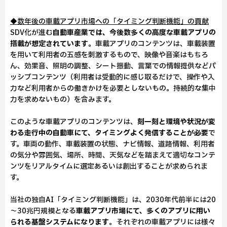
◆数年後の車載アプリ市場への「タイミング判断機能」の貢献
SDV化が進む
自動車産業では、今後数多くの高度な車載アプリの
搭載が想定されています
。車載アプリのコンテンツは、車載装置
を用いて利用者の五感を刺激するもので、映像や音楽はもちろ
ん、効果音、照明の調整、シート振動、言葉での情報提供などパ
ッシブコンテンツ（利用者は受動的に感じ取るだけで、操作や入
力など利用者からの働きかけを必要としないもの。持続的な集中
力を求めないもの）を含みます。
このような車載アプリのコンテンツは、
刻一刻と環境や状況が変
わる走行中の自動車にて、タイミングよく発信することが必要
で
す。車両の動作、車載装置の状態、ナビ情報、道路情報、利用者
の気分や雰囲気、場所、時間、天気などを踏まえて適切なコンテ
ンツをリアルタイムに選定あるいは創出することが求められま
す。
当社の独自AI「タイミング判断機能」は、2030年代前半には20
～30兆円規模となる
車載アプリ市場にて、多くのアプリに用い
られる基盤システムになります
。それぞれの車載アプリには様々