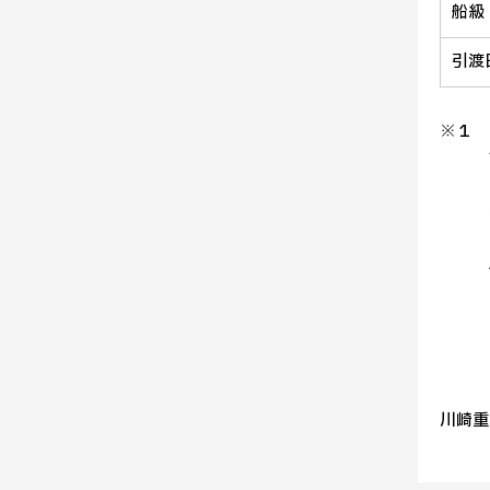
船級
引渡
※１ EE
川崎重