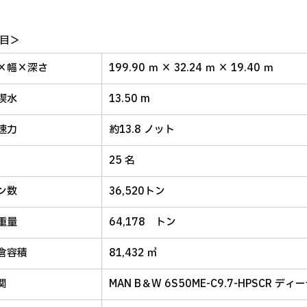
目＞
×幅×深さ
199.90 ｍ ×
32.24
ｍ ×
19.40
ｍ
喫水
13.50 m
速力
約
13.8
ノット
25 名
ン数
36,520トン
重量
64,178 トン
倉容積
81,432 ㎥
関
MAN
B＆W 6S50ME-C9.7-HPSCR 