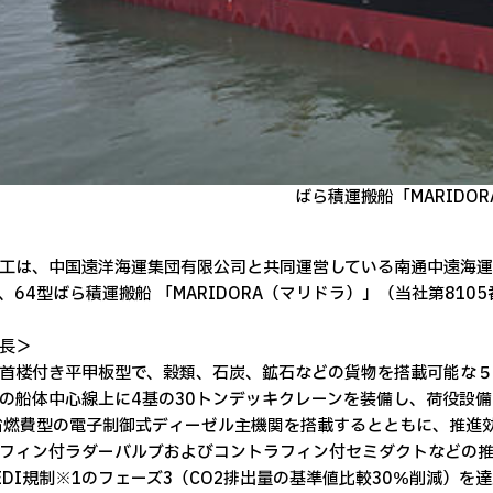
ばら積運搬船「MARIDOR
工は、中国遠洋海運集団有限公司と共同運営している南通中遠海運
、64型ばら積運搬船 「MARIDORA（マリドラ）」（当社第810
長＞
首楼付き平甲板型で、穀類、石炭、鉱石などの貨物を搭載可能な５
の船体中心線上に4基の30トンデッキクレーンを装備し、荷役設
省燃費型の電子制御式ディーゼル主機関を搭載するとともに、推進
フィン付ラダーバルブおよびコントラフィン付セミダクトなどの
EDI規制※1のフェーズ3（CO2排出量の基準値比較30％削減）を