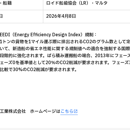
・船籍
ロイド船級協会（
LR
）・マルタ
日
2026年
4
月
8
日
DI（Energy Efficiency Design Index）規制：
1トンの貨物を1マイル運ぶ際に排出されるCO2のグラム数として
いて、新造船の省エネ性能に関する規制値への適合を強制する国際
段階的に強化されます。ばら積み運搬船の場合、2013年にフェーズ
ェーズ0を基準値として20％のCO2削減が要求されます。フェーズ
比較で30%のCO2削減が要求されます。
工業株式会社 ホームページは
こちら