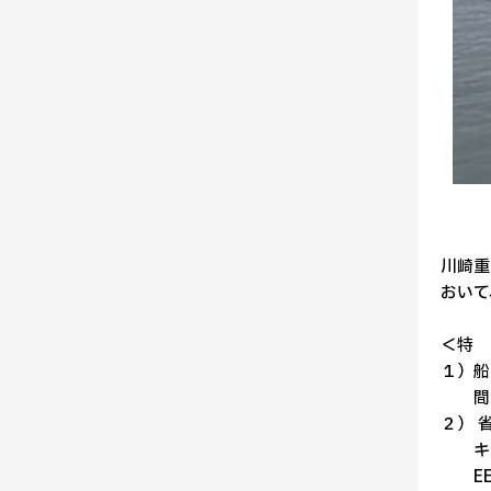
川崎重
おいて
＜特 
１）船
間
２） 
キ
E