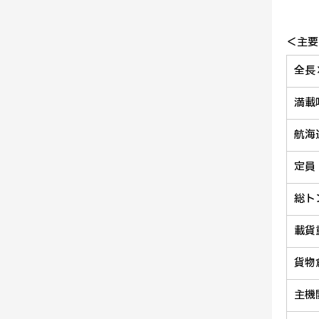
＜主要
全長
満載
航海
定員
総ト
載貨
貨物
主機