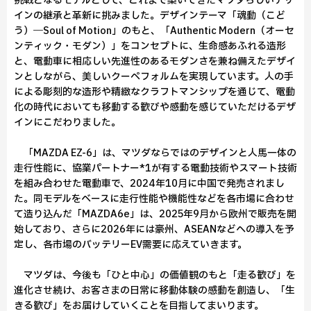
挑戦となるモデルとして、これまで築いてきたマツダらしいデザ
インの継承と革新に挑みました。デザインテーマ「魂動（こど
う）―Soul of Motion」のもと、「Authentic Modern（オーセ
ンティック・モダン）」をコンセプトに、生命感あふれる造形
と、電動車に相応しい先進性のあるモダンさを兼ね備えたデザイ
ンとしながら、美しいクーペフォルムを実現しています。人の手
による彫刻的な造形や精緻なクラフトマンシップを通じて、電動
化の時代においても移動する歓びや感動を感じていただけるデザ
インにこだわりました。
「MAZDA EZ-6」は、マツダならではのデザインと人馬一体の
走行性能に、協業パートナー*1が有する電動技術やスマート技術
を組み合わせた電動車で、2024年10月に中国で発売されまし
た。同モデルをベースに走行性能や機能性などを各市場に合わせ
て造り込んだ「MAZDA6e」は、2025年9月から欧州で販売を開
始しており、さらに2026年には豪州、ASEANなどへの導入を予
定し、各市場のバッテリーEV需要に応えていきます。
マツダは、今後も「ひと中心」の価値観のもと「走る歓び」を
進化させ続け、お客さまの日常に移動体験の感動を創造し、「生
きる歓び」をお届けしていくことを目指してまいります。