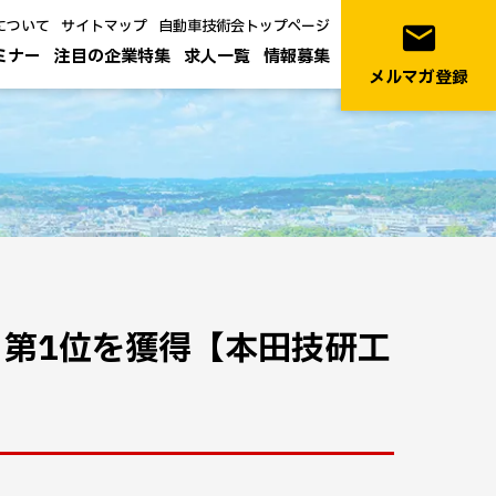
について
サイトマップ
自動車技術会トップページ
email
ミナー
注目の企業特集
求人一覧
情報募集
メルマガ登録
数 第1位を獲得【本田技研工