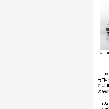
N-B
N-B
毎日の
間に加
どが評
202