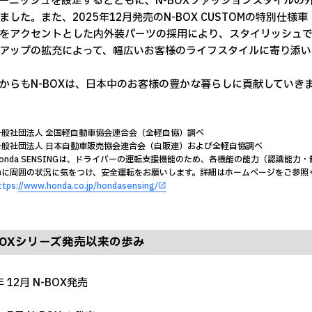
ーニッシュを設定するとともに、N-BOXファッションスタイルの
ました。また、2025年12月発売のN-BOX CUSTOMの特別仕様車
をアクセントとした内外装パーツの採用により、スタイリッシュで
アップの拡充によって、幅広いお客様のライフスタイルに寄り添い、
らもN-BOXは、日本中のお客様の豊かな暮らしに貢献していき
一般社団法人 全国軽自動車協会連合会（全軽自協）調べ
一般社団法人 日本自動車販売協会連合会（自販連）および全軽自協調べ
onda SENSINGは、ドライバーの運転支援機能のため、各機能の能力（認識能
ねに周囲の状況に気をつけ、安全運転をお願いします。詳細はホームページをご参照
ttps://www.honda.co.jp/hondasensing/
BOXシリーズ発売以来の歩み
年 12月 N-BOX発売