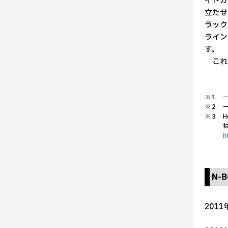
イトガ
立たせ
ラック
ライン
す。
これか
※１ 
※２ 
※３ H
h
N-
2011