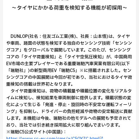
～タイヤにかかる荷重を検知する機能が初採用～
DUNLOP(社名：住友ゴム工業(株)、社長：山本悟)は、タイヤ
や車両、路面の状態を検知する独自のセンシング技術「センシン
グコア」をグローバルで展開しています。このたび、センシング
コアの「タイヤ荷重検知」と「タイヤ空気圧検知」が、中国商用
EV市場の主要プレイヤーである重慶瑞馳汽車実業有限公司(以下
「瑞馳社」)の新型商用EV「瑞馳C5」※に搭載されました。セン
シングコアの中国展開は今回が初であり、当社におけるタイヤ荷
重検知の搭載は世界初となります。
タイヤ荷重検知は、荷物の積載量や積載位置の変化をリアルタ
イムに検知し、検知結果を車両制御に提供します。積載状態の変
化によって生じる「発進・停止・旋回時の不安定な運転フィーリ
ング」を抑制し、ドライバーの負担軽減や荷物の安定輸送に貢献
します。本機能は今後、瑞馳社の他モデルへの展開も予定されて
おり、当社では引き続き採用拡大に取り組んでまいります。
※瑞馳C5公式サイト(中国語)：
https://www.rc-ev.com/cms/a/C5QYZC.html