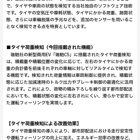
で、タイヤや車両の状態を検知する当社独自のソフトウェア技術
です。タイヤの空気圧や摩耗状態、タイヤにかかる荷重、路面状
態、さらには車輪脱落の予兆などを、追加のセンサーを用いるこ
となく検知できる点を特長としています。
■タイヤ荷重検知（今回搭載された機能）
瑞馳社の新型商用EV「瑞馳C5」に搭載されたタイヤ荷重検知
は、積載量や積載位置の変化に応じて、左右のタイヤにかかる荷
重の合計値を前後それぞれの車軸に対してリアルタイムで検知す
る機能です。検知された荷重情報は車両制御に提供され、積載状
態に応じた加減速時のトルク出力やブレーキ制御の最適化に活用
されます。これにより、荷物の積み下ろしを繰り返す都市部配送
においても、積載状態の変化に左右されにくい、滑らかで安定し
た運転フィーリングを実現します。
【タイヤ荷重検知による改善効果】
タイヤ荷重検知の導入により、都市部配送における走行安定性
や運転フィーリングの向上に加え、エネルギー効率の改善など、