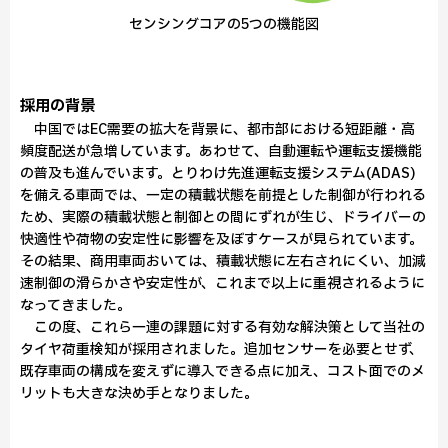
センシングコアの5つの機能図
採用の背景
中国ではEC需要の拡大を背景に、都市部における短距離・高
頻度配送が急増しています。あわせて、自動運転や運転支援機能
の普及も進んでいます。とりわけ先進運転支援システム(ADAS)
を備える車両では、一定の積載状態を前提とした制御が行われる
ため、実際の積載状態と制御との間にずれが生じ、ドライバーの
快適性や荷物の安定性に影響を及ぼすケースが見られています。
その結果、商用車両おいては、積載状態に左右されにくい、加減
速制御の滑らかさや安定性が、これまで以上に重視されるように
なってきました。
この度、これら一連の課題に対する有効な解決策として当社の
タイヤ荷重検知が採用されました。追加センサーを必要とせず、
既存車両の構成を変えずに導入できる点に加え、コスト面でのメ
リットも大きな決め手となりました。