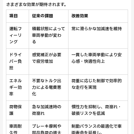
さまざまな効果が期待されます。
項目
従来の課題
改善効果
運転フ
積載状態によって
常に滑らかな加減速を維持
ィーリ
車両挙動が変わ
ング
る
ドライ
感覚補正が必要
一貫した車両挙動により安
バー負
で疲労増加
心感・快適性向上
担
エネル
不要なトルク出
荷重に応じた制御で効率的
ギー効
力による電費悪
な走行を実現
率
化
荷物保
急な加減速時の
慣性力を抑制し、荷崩れ・
護
荷崩れ
破損リスクを低減
車両耐
ブレーキ摩耗や
制動バランスの最適化で車
久性
部品負荷の増大
両寿命を延長し、