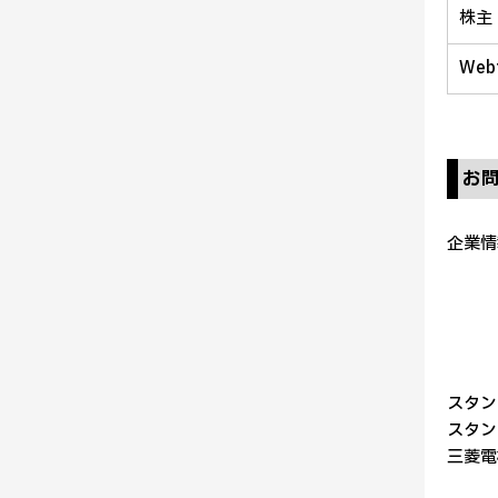
株主
We
お
企業情
スタン
スタン
三菱電