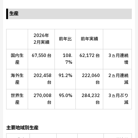
生産
2026年
前年比
前年実績
2月実績
国内生
67,550 台
108.
62,172 台
3ヵ月連続
産
7%
増
海外生
202,458
91.2%
222,060
2ヵ月連続
産
台
台
減
世界生
270,008
95.0%
284,232
3ヵ月ぶり
産
台
台
減
主要地域別生産