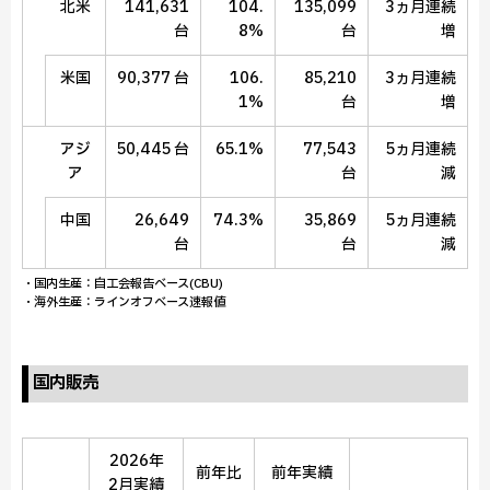
北米
141,631
104.
135,099
3ヵ月連続
台
8%
台
増
米国
90,377 台
106.
85,210
3ヵ月連続
1%
台
増
アジ
50,445 台
65.1%
77,543
5ヵ月連続
ア
台
減
中国
26,649
74.3%
35,869
5ヵ月連続
台
台
減
・国内生産：自工会報告ベース(CBU)
・海外生産：ラインオフベース速報値
国内販売
2026年
前年比
前年実績
2月実績