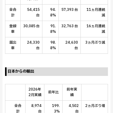
全合
54,415
94.
57,393 台
11ヵ月連続
計
台
8%
減
登録
30,085 台
91.
32,763 台
16ヵ月連続
車
8%
減
届出
24,330
98.
24,630
3ヵ月ぶり減
車
台
8%
台
日本からの輸出
2026年
前年実
前年比
2月実績
績
全合
8,974
199.
4,502
2ヵ月ぶり増
計
台
3%
台