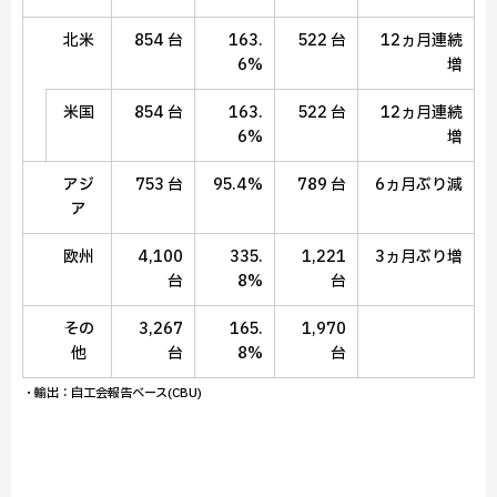
北米
854 台
163.
522 台
12ヵ月連続
6%
増
米国
854 台
163.
522 台
12ヵ月連続
6%
増
アジ
753 台
95.4%
789 台
6ヵ月ぶり減
ア
欧州
4,100
335.
1,221
3ヵ月ぶり増
台
8%
台
その
3,267
165.
1,970
他
台
8%
台
・輸出：自工会報告ベース(CBU)