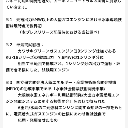
ルギー利用の開発を進め、カーボンニュートラルの実現に貢献し
ていきます。
※1 発電出力5MW以上の大型ガスエンジンにおける水素専焼技
術は現時点で世界初
（本プレスリリース配信時における当社調べ）
※2 単気筒試験機：
カワサキグリーンガスエンジン(18シリンダ仕様である
KG-18シリーズの発電出力：7.8MW)の1シリンダ分に
相当する範囲で構成され、1シリンダ分の出力で運転・評
価できる様にした、試験用エンジン
※3 国立研究開発法人新エネルギー・産業技術総合開発機構
(NEDO)の助成事業である「水素社会構築技術開発事業/
大規模水素エネルギー利用技術開発/大出力水素燃焼エン
ジン発電システムに関する技術開発」を通じて得られた
A重油/水素の二元燃料エンジンに関する知見の一部をもと
に、電気着火式ガスエンジンの仕様にあわせ当社独自で
応用・発展させたもの