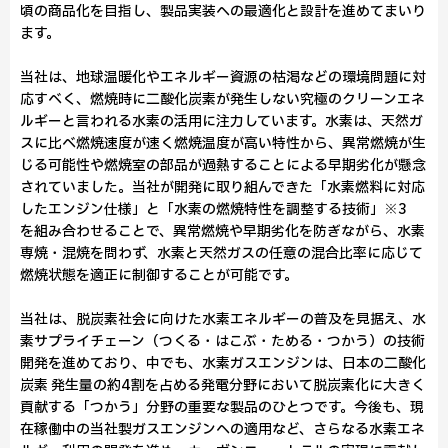
頃の商品化を目指し、製品実装への最適化と設計を進めてまいり
ます。
当社は、地球温暖化やエネルギー資源の枯渇などの環境問題に対
応すべく、燃焼時に二酸化炭素が発生しない究極のクリーンエネ
ルギーと言われる水素の活用に注力しています。水素は、天然ガ
スに比べ燃焼速度が速く燃焼温度が高い特性から、異常燃焼が生
じる可能性や燃焼室の部品が過熱することによる早期劣化が懸念
されていました。当社が開発に取り組んできた「水素燃料に対応
したエンジン仕様」と「水素の燃焼特性を調整する技術」※3
を組み合わせることで、異常燃焼や早期劣化を防ぎながら、水素
専焼・混焼を問わず、水素と天然ガスの任意の混合比率に応じて
燃焼状態を適正に制御することが可能です。
当社は、脱炭素社会に向けた水素エネルギーの普及を見据え、水
素サプライチェーン（つくる・はこぶ・ためる・つかう）の技術
開発を進めており、中でも、水素ガスエンジンは、日本の二酸化
炭素 発生量の約4割を占める発電分野において脱炭素化に大きく
貢献する「つかう」分野の重要な製品のひとつです。今後も、現
在稼働中の当社製ガスエンジンへの適用など、さらなる水素エネ