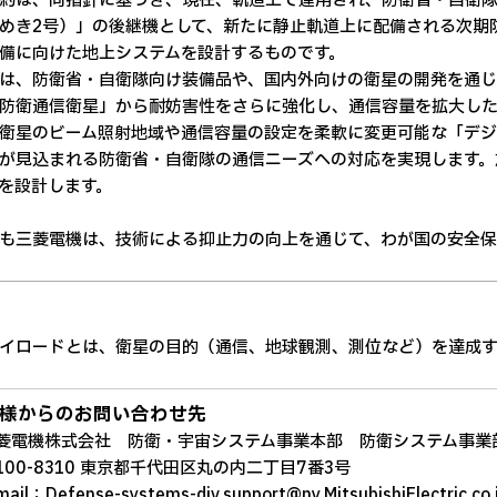
は、同指針に基づき、現在、軌道上で運用され、防衛省・自衛隊
めき2号）」の後継機として、新たに静止軌道上に配備される次期
備に向けた地上システムを設計するものです。
、防衛省・自衛隊向け装備品や、国内外向けの衛星の開発を通じ
防衛通信衛星」から耐妨害性をさらに強化し、通信容量を拡大した
衛星のビーム照射地域や通信容量の設定を柔軟に変更可能な「デジ
が見込まれる防衛省・自衛隊の通信ニーズへの対応を実現します。
を設計します。
三菱電機は、技術による抑止力の向上を通じて、わが国の安全保
イロードとは、衛星の目的（通信、地球観測、測位など）を達成
様からのお問い合わせ先
電機株式会社 防衛・宇宙システム事業本部 防衛システム事業
00-8310 東京都千代田区丸の内二丁目7番3号
il：Defense-systems-div.support@ny.MitsubishiElectric.co.