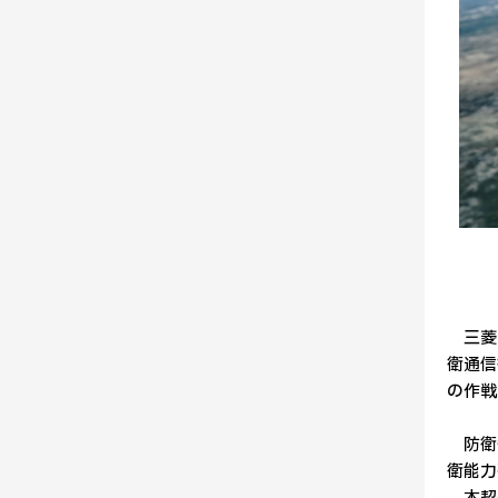
三菱電
衛通信
の作戦
防衛省
衛能力