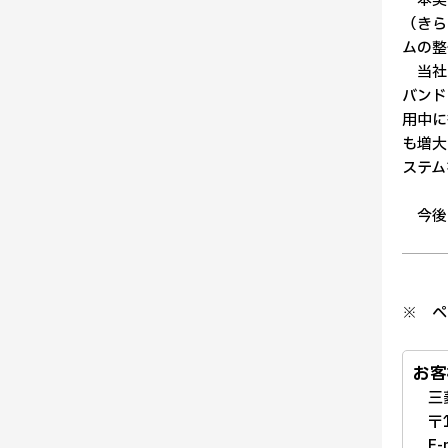
本契約
（きら
ムの整
当社は
バンド
用中に
も増大
ステム
今後も
※ ペ
お客
三菱
〒1
E-ma