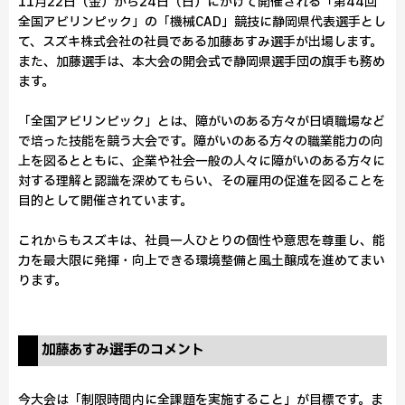
11月22日（金）から24日（日）にかけて開催される「第44回
全国アビリンピック」の「機械CAD」競技に静岡県代表選手とし
て、スズキ株式会社の社員である加藤あすみ選手が出場します。
また、加藤選手は、本大会の開会式で静岡県選手団の旗手も務め
ます。
「全国アビリンピック」とは、障がいのある方々が日頃職場など
で培った技能を競う大会です。障がいのある方々の職業能力の向
上を図るとともに、企業や社会一般の人々に障がいのある方々に
対する理解と認識を深めてもらい、その雇用の促進を図ることを
目的として開催されています。
これからもスズキは、社員一人ひとりの個性や意思を尊重し、能
力を最大限に発揮・向上できる環境整備と風土醸成を進めてまい
ります。
加藤あすみ選手のコメント
今大会は「制限時間内に全課題を実施すること」が目標です。ま