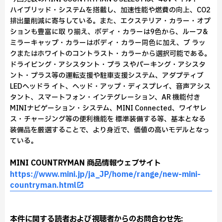
ハイブリッド・システムを搭載し、加速性能や燃費の向上、CO2
排出量削減に寄与している。また、エクステリア・カラー・オプ
ションも豊富に取 り揃え、ボディ・カラーは9色から、ルーフ&
ミラーキャップ・カラーはボディ・カラー同色に加え、ブ ラッ
クまたはホワイトのコントラスト・カラーから選択可能である。
ドライビング・アシスタント・プラ スやパーキング・アシスタ
ント・プラス等の運転支援や駐車支援システム、アダプティブ
LEDヘッドラ イト、ヘッド・アップ・ディスプレイ、音声アシス
タント、スマートフォン・インテグレーション、AR 機能付き
MINIナビゲーション・システム、MINI Connected、ワイヤレ
ス・チャージング等の便利機能を 標準装備する等、基本となる
装備品を厳選することで、より身近で、価値の高いモデルとなっ
ている。
MINI COUNTRYMAN 商品情報ウェブサイト
https://www.mini.jp/ja_JP/home/range/new-mini-
countryman.html
本件に関する読者および視聴者からのお問合わせ先: