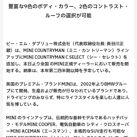
豊富な9色のボディ・カラー、2色のコントラスト・
ルーフの選択が可能
ビー・エム・ダブリュー株式会社（代表取締役社長: 長谷川正
敏）は、MINI COUNTRYMAN（ミニ・カン トリーマン）ライン
アップにMINI COUNTRYMAN C SELECT（シー・セレクト）を
追加し、本日より全国 のMINI正規ディーラーにおいて販売を開
始する。納車は、本年第二四半期以降を予定している。
英国のプレミアム・ブランドMINIは、2002年よりBMWグルー
プにて開発、生産および販売が行なわれているブランドであり、
ドライビングのみならず、特にライフスタイルを楽しむ人達に人
気を博してい る。
MINI のラインアップは、伝統的な基幹モデルであるハッチバッ
ク・モデルMINI COOPER、電気自動車の シティ・クロスオーバ
ーMINI ACEMAN（エースマン）、本格的なSUV走行も可能な