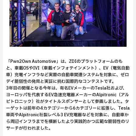
「Pwn2Own Automotive」は、ZDIのプラットフォームのも
と、車載OSやIVI（車載インフォテインメント）、EV（電気自動
車）充電インフラなど実際の自動車関連システムを対象に、ゼロ
デイ脆弱性の発見と実証に挑む国際的なコンテストです。
3年目の開催となる今年は、有名EVメーカーのTesla社および、
ヨーロッパを代表するEV急速充電器メーカーのAlpitronic（アル
ピトロニック）社がタイトルスポンサーとして参画しました。タ
ーゲットは前年の4カテゴリーから6カテゴリーに拡張し、Tesla
車両やAlpitronic社製レベル3 EV充電器などを対象に、自動車か
ら周辺インフラまでを横断したより実践的かつ広範な脆弱性のリ
サーチが行われました。