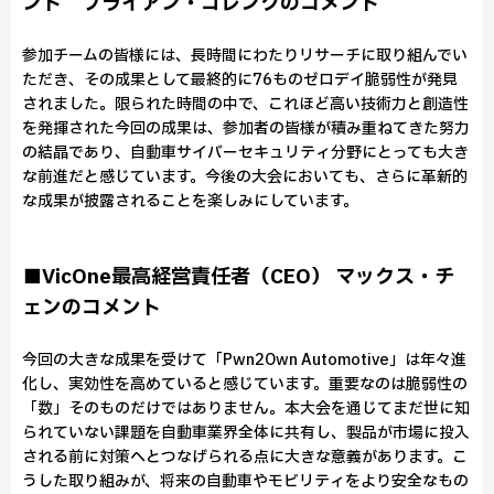
ント ブライアン・ゴレンクのコメント
参加チームの皆様には、長時間にわたりリサーチに取り組んでい
ただき、その成果として最終的に76ものゼロデイ脆弱性が発見
されました。限られた時間の中で、これほど高い技術力と創造性
を発揮された今回の成果は、参加者の皆様が積み重ねてきた努力
の結晶であり、自動車サイバーセキュリティ分野にとっても大き
な前進だと感じています。今後の大会においても、さらに革新的
な成果が披露されることを楽しみにしています。
■VicOne最高経営責任者（CEO） マックス・チ
ェンのコメント
今回の大きな成果を受けて「Pwn2Own Automotive」は年々進
化し、実効性を高めていると感じています。重要なのは脆弱性の
「数」そのものだけではありません。本大会を通じてまだ世に知
られていない課題を自動車業界全体に共有し、製品が市場に投入
される前に対策へとつなげられる点に大きな意義があります。こ
うした取り組みが、将来の自動車やモビリティをより安全なもの