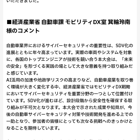
いただきました。
■経済産業省 自動車課 モビリティDX室 箕輪玲南
様のコメント
自動車業界におけるサイバーセキュリティの重要性は、SDV化の
進展とともに年々高まっています。実際の車両やシステムを対象
に、各国のトップエンジニアが技術を競い合う本大会は、「未来
の安全」を形づくる実践の場として大きな意義を持つ取り組みだ
と感じています。
AI活用の加速や地政学リスクの高まりなど、自動車産業を取り巻
く環境が大きく変化する中、経済産業省ではモビリティDX戦略
においてサイバーセキュリティを重要分野の一つとして位置付け
ています。SDV化が進むほど、設計段階から安全性を確保する取
り組みが不可欠となります。本大会で示された成果や知見が、今
後の自動車サイバーセキュリティ対策や技術開発を進める上での
一助となり、参加者の皆様にとっても次なる挑戦へのきっかけと
なることを期待しています。