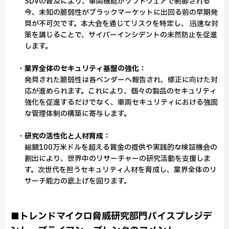
SDVの普及により、車両機能がソフトウェアで制御される
今、未知の脆弱性がブラックマーケットに出回る前の早期発
見が不可欠です。本大会を通じてリスクを特定し、 迅速な対
策を講じることで、サイバーインシデントの未然防止を促進
します。
・
業界全体のセキュリティ基盤の強化：
発見された脆弱性は各ベンダーへ報告され、修正に向けた対
応が進められます。これにより、個々の製品のセキュリティ
強化を促進するだけでなく、車両セキュリティにおける強固
な管理体制の構築に寄与します。
・
研究の活性化と人材育成：
総額100万米ドルを超える賞金の提供や実践的な検証機会の
創出により、世界中のリサーチャーの研究活動を支援しま
す。次世代を担うセキュリティ人材を育成し、業界全体のリ
サーチ能力の底上げを図ります。
■トレンドマイクロ脅威研究部門バイスプレジデ