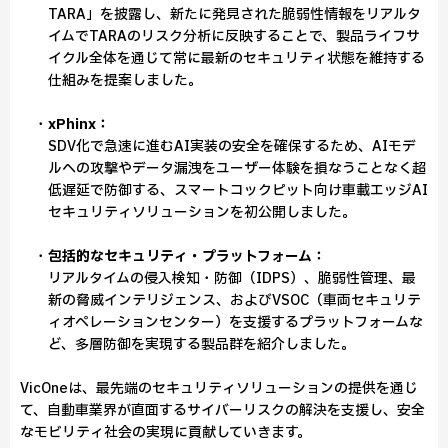
TARA」を披露し、新たに発見された脆弱性情報をリアルタ
イムでTARAのリスク分析に反映することで、製品ライフサ
イクル全体を通じて常に最新のセキュリティ状態を維持する
仕組みを提案しました。
・
xPhinx：
SDV化で急速に進むAI実装の安全を確保するため、AIモデ
ルへの攻撃やデータ漏洩をユーザー体験を損なうことなく超
低遅延で防御する、スマートコックピット向け車載エッジAI
セキュリティソリューションを初公開しました。
・
包括的なセキュリティ・プラットフォーム：
リアルタイムの侵入検知・防御（IDPS）、脆弱性管理、最
新の脅威インテリジェンス、およびVSOC（車両セキュリテ
ィオペレーションセンター）を支援するプラットフォームな
ど、多層防御を実現する製品群を紹介しました。
VicOneは、最先端のセキュリティソリューションの提供を通じ
て、自動車業界が直面するサイバーリスクの解決を支援し、安全
なモビリティ社会の実現に貢献していきます。