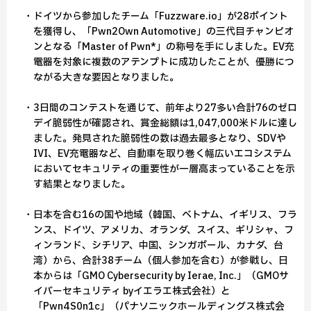
・ドイツから参加したチーム「Fuzzware.io」が28ポイント
を獲得し、「Pwn2Own Automotive」の三代目チャンピオ
ンとなる「Master of Pwn*」の称号を手にしました。EV充
電器を対象に複数のアテンプトに成功したことが、優勝につ
ながる大きな要因となりました。
・3日間のコンテストを通じて、前年より27多い合計76のゼロ
デイ脆弱性が確認され、賞金総額は1,047,000米ドルに達し
ました。発見された脆弱性の数は過去最多となり、SDVや
IVI、EV充電器など、自動車を取り巻く幅広いエコシステム
においてセキュリティの重要性が一層高まっていることを示
す結果となりました。
・日本を含む16の国や地域（韓国、ベトナム、イギリス、フラ
ンス、ドイツ、アメリカ、オランダ、スイス、ギリシャ、フ
ィンランド、シチリア、中国、シンガポール、カナダ、台
湾）から、合計38チーム（個人参加を含む）が参戦し、日
本からは「GMO Cybersecurity by Ierae, Inc.」（GMOサ
イバーセキュリティ byイエラエ株式会社）と
「Pwn4S0n1c」（パナソニックホールディングス株式会