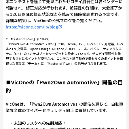
本コンテストを通じて発見されたゼロデイ脆弱性は各ベンダーに
報告され、修正対応が行われます。脆弱性の詳細は、大会終了か
ら120日以降に修正状況などを鑑みて随時発表される予定です。
詳細な結果は、VicOneの公式ブログをご覧ください。
https://vicone.com/jp/blog
*「Master of Pwn」について
「Pwn2Own Automotive 2026」では、Tesla、IVI、レベル3 EV 充電器、レベ
ル2 EV 充電器、Open Charge Alliance／OCPP ツール、オペレーティングシス
テム（OS） の 6カテゴリーをターゲットに設定しています。ゼロデイ脆弱性を発
見するごとにポイントが授与され、コンテスト終了時点で最も多くのポイントを獲
得した参加者（チーム）に 「Master of Pwn」 の称号が与えられます。
■VicOneの「Pwn2Own Automotive」開催の目
的
VicOneは、「Pwn2Own Automotive」の開催を通じて、自動車
業界全体のサイバーセキュリティ向上に貢献しています。
・
未知のリスクへの先制対応：