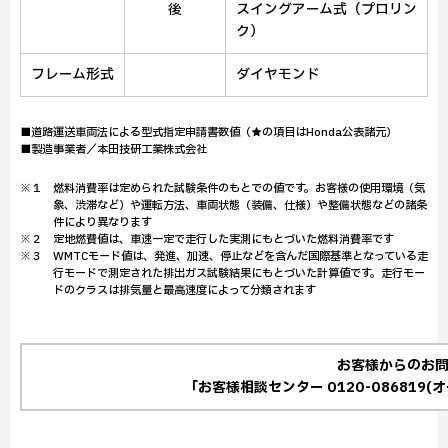
後
スイングアーム式（プロリン
ク）
フレーム形式
ダイヤモンド
■道路運送車両法による型式指定申請書数値（★の項目はHonda公表諸元）
■製造事業者／本田技研工業株式会社
※１ 燃料消費率は定められた試験条件のもとでの値です。お客様の使用環境（気
象、渋滞など）や運転方法、車両状態（装備、仕様）や整備状態などの諸条
件により異なります
※２ 定地燃費値は、車速一定で走行した実測にもとづいた燃料消費率です
※３ WMTCモード値は、発進、加速、停止などを含んだ国際基準となっている走
行モードで測定された排出ガス試験結果にもとづいた計算値です。走行モー
ドのクラスは排気量と最高速度によって分類されます
お客様からのお
「お客様相談センター 0120-086819