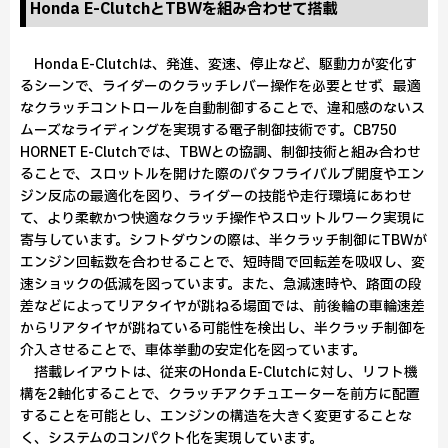
Honda E-ClutchとTBWを組み合わせて搭載
Honda E-Clutchは、発進、変速、停止など、駆動力が変化す
るシーンで、ライダーのクラッチレバー操作を必要とせず、最適
なクラッチコントロールを自動制御することで、違和感のないス
ムーズなライディングを実現する電子制御技術です。CB750
HORNET E-Clutchでは、TBWとの協調、制御技術と組み合わせ
ることで、スロットルを開けた際のバタフライバルブ開度やエン
ジン反応の最適化を図り、ライダーの技能や走行環境にあわせ
て、より柔軟かつ快適なクラッチ操作やスロットルワーク実現に
寄与しています。シフトダウンの際は、半クラッチ制御にTBWが
エンジン回転数を合わせることで、短時間で回転差を吸収し、変
速ショックの低減を図っています。また、急減速時や、路面の段
差などによってリアタイヤが跳ねる場面では、前後輪の車輪速差
からリアタイヤが跳ねている可能性を検出し、半クラッチ制御を
介入させることで、車体挙動の安定化を図っています。
搭載レイアウトは、従来のHonda E-Clutchに対し、リフト機
構を2軸化することで、クラッチアクチュエーターを前方に配置
することを可能とし、エンジンの構造を大きく変更することな
く、システムのコンパクト化を実現しています。