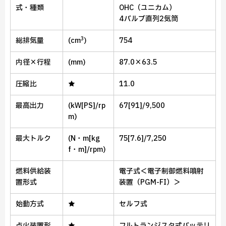
式・種類
OHC（ユニカム）
4バルブ直列2気筒
3
総排気量
(cm
)
754
内径×行程
(mm)
87.0×63.5
圧縮比
★
11.0
最高出力
(kW[PS]/rp
67[91]/9,500
m)
最大トルク
(N・m[kg
75[7.6]/7,250
f・m]/rpm)
燃料供給装
電子式＜電子制御燃料噴射
置形式
装置（PGM-FI）＞
始動方式
★
セルフ式
点火装置形
★
フルトランジスタ式バッテリ