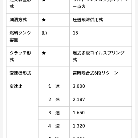
式
ー点火
潤滑方式
★
圧送飛沫併用式
燃料タンク
(L)
15
容量
クラッチ形
★
湿式多板コイルスプリング
式
式
変速機形式
常時噛合式6段リターン
変速比
1 速
3.000
2 速
2.187
3 速
1.650
4 速
1.320