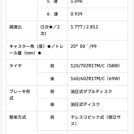
5 速
1.096
6 速
0.939
減速比
(1次★／2
1.777 / 2.812
次)
キャスター角（度）★／トレ
25°00´/99
ール量（mm）★
タイヤ
前
120/70ZR17M/C（58W）
後
160/60ZR17M/C（69W）
ブレーキ形
前
油圧式ダブルディスク
式
後
油圧式ディスク
懸架方式
前
テレスコピック式（倒立サ
ス）