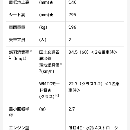
最低地上高
(mm)★
140
シート高
(mm)★
795
車両重量
(kg)
196
乗車定員
(人)
2
※
燃料消費率
国土交通省
34.5（60）＜2名乗車時＞
1
（km/L）
届出値
※
定地燃費値
2
(km/h)
WMTCモー
22.7（クラス3-2）＜1名乗
ド値★
車時＞
※3
(クラス)
最小回転半
(m)
2.7
径
エンジン型
RH24E・水冷 4ストローク