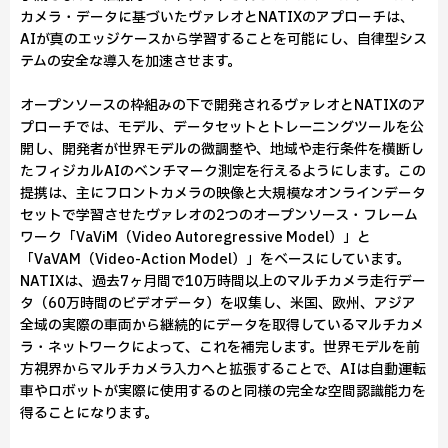
カメラ・データに基づいたヴァレオとNATIXのアプローチは、
AIが真のエッジケースから学習することを可能にし、自律型シス
テムの安全な導入を加速させます。
オープンソースの枠組みの下で開発されるヴァレオとNATIXのア
プローチでは、モデル、データセットとトレーニングツールを公
開し、開発者が世界モデルの微調整や、地域や走行条件を横断し
たフィジカルAIのベンチマーク測定を行えるようにします。この
提携は、主にフロントカメラの映像と大規模なオンラインデータ
セットで学習させたヴァレオの2つのオープンソース・フレーム
ワーク「VaViM（Video Autoregressive Model）」と
「VaVAM（Video-Action Model）」をベースにしています。
NATIXは、過去7ヶ月間で10万時間以上のマルチカメラ走行デー
タ（60万時間のビデオデータ）を収集し、米国、欧州、アジア
全域の実際の車両から継続的にデータを取得しているマルチカメ
ラ・ネットワークによって、これを補完します。世界モデルを前
方視界からマルチカメラ入力へと拡張することで、AIは自動運転
車やロボットが実際に使用するのと同様の完全な空間認識能力を
得ることになります。