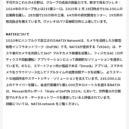
不可欠なこれらの4分野は、グループの成長の原動力です。数字で見るヴァレオ：
2024年のグループ売上は215億ユーロ。2025年 2 月 28日時点で106,100人の
従業員を擁し、28カ国で155カ所の工場、64カ所の研究開発センター、19カ所の
物流拠点を構えています。ヴァレオはパリ証券取引所に上場しています。
NATIXについて
2020年にハンブルクで設立されたNATIX Networkは、カメラを活用した分散型
物理インフラネットワーク（DePIN）です。NATIXが提供する「VX360」は、テ
スラ車のカメラを利用して360°マルチカメラ映像を収集し、フィジカルAI（ロボ
ティクスや自動運転）アプリケーションにとって画期的なソリューションを提供し
ています。さらに、スマートフォン向け製品である「Drive&」アプリは、スマホカ
メラをクラウドソース化してリアルタイムの地理空間データを収集し、よりスマー
トな地図作成やスマートシティ・ソリューションを支えています。265,000人以
上のドライバーを擁し、総走行距離が2億2,000万キロメートルを超えるNATIX
は、Messari社のレポート「State of DePIN 2024」において、世界最大の分散
型マルチカメラ・データネットワークを運営していると評価されています。
詳細については、NATIX.network をご覧ください。