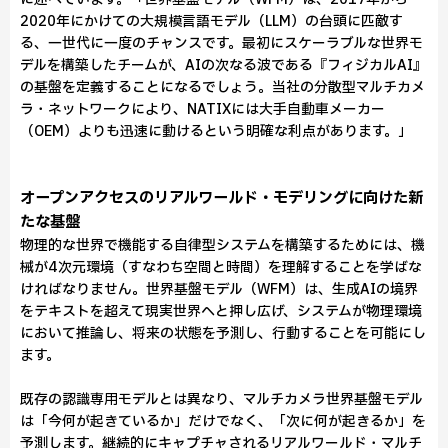
2020年にかけての大規模言語モデル（LLM）の台頭に匹敵す
る、一世代に一度のチャンスです。最初にスケーラブルな世界モ
デルを構築したチームが、AIの次なる波である『フィジカルAI』
の基盤を定義することになるでしょう。当社の分散型マルチカメ
ラ・ネットワークにより、NATIXには大手自動車メーカー
（OEM）よりも迅速に動けるという明確な利点があります。」
オープンアクセスのリアルワールド・モデリングに向けた新
たな基盤
物理的な世界で機能する自律型システムを構築するためには、機
械が4次元環境（すなわち空間と時間）を理解することを学ばな
ければなりません。世界基盤モデル（WFM）は、生成AIの境界
をテキストを超えて現実世界へと押し広げ、システムが物理環境
において推論し、将来の状態を予測し、行動することを可能にし
ます。
既存の認識専用モデルとは異なり、マルチカメラ世界基盤モデル
は「今何が起きているか」だけでなく、「次に何が起きるか」を
予測します。継続的にキャプチャされるリアルワールド・マルチ