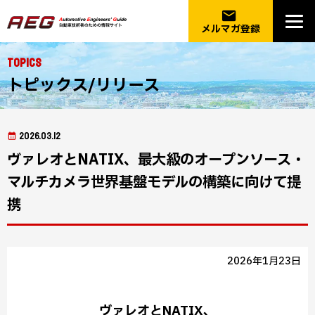
email
メルマガ登録
Topics
トピックス/リリース
2026.03.12
ヴァレオとNATIX、最大級のオープンソース・
マルチカメラ世界基盤モデルの構築に向けて提
携
2026年1月23日
ヴァレオとNATIX、