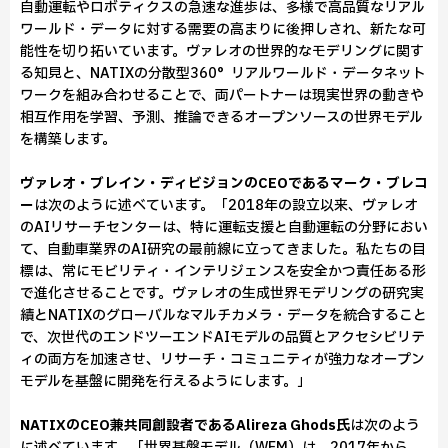
自動運転やロボティクスの急速な進歩は、多様で高品質なリアル
ワールド・データに対する需要の高まりに後押しされ、新たな可
能性を切り拓いています。ヴァレオの世界的なモデリングに関す
る知見と、NATIXの分散型360°リアルワールド・データネット
ワークを組み合わせることで、両パートナーは現実世界の動きや
相互作用を学習、予測、推論できるオープンソースの世界モデル
を構築します。
ヴァレオ・ブレイン・ディビジョンのCEOであるマーク・ブレコ
ー
は次のように述べています。「2018年の設立以来、ヴァレオ
のAIリサーチセンターは、特に運転支援と自動運転の分野におい
て、自動車業界のAI研究の最前線に立ってきました。私たちの目
標は、常にモビリティ・インテリジェンスを安全かつ責任ある形
で進化させることです。ヴァレオの生成世界モデリングの研究実
績とNATIXのグローバルなマルチカメラ・データを統合すること
で、次世代のエンドツーエンドAIモデルの品質とアクセシビリテ
ィの両方を加速させ、リサーチ・コミュニティが強力なオープン
モデルを基盤に開発を行えるようにします。」
NATIXのCEO兼共同創設者であるAlireza Ghods氏
は次のよう
に述べています。「世界基盤モデル（WFM）は、2017年から