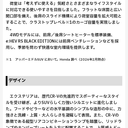
荷室は「考えずに使える」気軽さとさまざまなライフスタイル
に対応できる使いやすさを目指しました。フラットな床面と広い
開口部を備え、後席のスライド機構により荷室容量を拡大可能と
することで、クラストップレベル※1のカーゴ容量を実現しまし
た。
4WDモデルには、前席／後席シートヒーターを標準装備、
e:HEV RS BLACK EDITIONには前席ベンチレーションなどを採
用し、季節を問わず快適な室内環境を提供します。
※１ アッパーミドルSUV において。Honda 調べ（2026年2月時点）
デザイン
エクステリアは、歴代CR-Vの先進的でスポーティーなスタイ
ルを受け継ぎ、よりSUVらしく力強いシルエットに進化しまし
た。フードやピラーなどの水平基調のシンプルな造形の中に、力
強さと洗練・上質・大人らしさを凝縮して表現。また、CR-Vの
象徴である縦型リアコンビネーションランプを踏襲し、リッドラ
ンプやナンバープレートを上方に配置することで、上質感とどっ