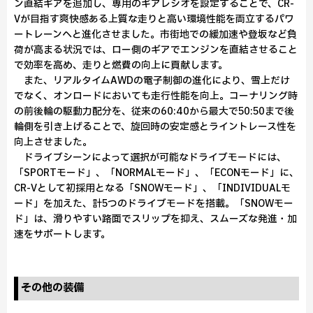
ン直結ギアを追加し、専用のギアレシオを設定することで、CR-
Vが目指す爽快感ある上質な走りと高い環境性能を両立するパワ
ートレーンへと進化させました。市街地での緩加速や登坂など負
荷が高まる状況では、ロー側のギアでエンジンを直結させること
で効率を高め、走りと燃費の向上に貢献します。
また、リアルタイムAWDの電子制御の進化により、雪上だけ
でなく、オンロードにおいても走行性能を向上。コーナリング時
の前後輪の駆動力配分を、従来の60:40から最大で50:50まで後
輪側を引き上げることで、旋回時の安定感とライントレース性を
向上させました。
ドライブシーンによって選択が可能なドライブモードには、
「SPORTモード」、「NORMALモード」、「ECONモード」に、
CR-Vとして初採用となる「SNOWモード」、「INDIVIDUALモ
ード」を加えた、計5つのドライブモードを搭載。「SNOWモー
ド」は、滑りやすい路面でスリップを抑え、スムーズな発進・加
速をサポートします。
その他の装備