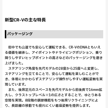
新型CR-Vの主な特長
パッケージング
街中でも山道でも安心して運転できる、CR-VのDNAともいえ
る価値を継承し、アイポイントやドライビングポジション、乗り
降りしやすいヒップポイントの高さなどのパッケージングを磨き
上げました。
ステアリング角度を先代モデルの28度から25度へと変更し、
ステアリングを立てることで、安心して運転を楽しむことがで
き、体格にかかわらずステアリング操作がしやすい運転姿勢を実
現しています。
また、後席足元のスペースを先代モデルから前後長で16mm拡
大し、クラストップレベル※1の広さとすることで、ゆとりある
空間を実現。8段階の調節機能をもつ後席リクライニングによ
り、⾧距離の移動でも疲れにくい着座姿勢を提供します。