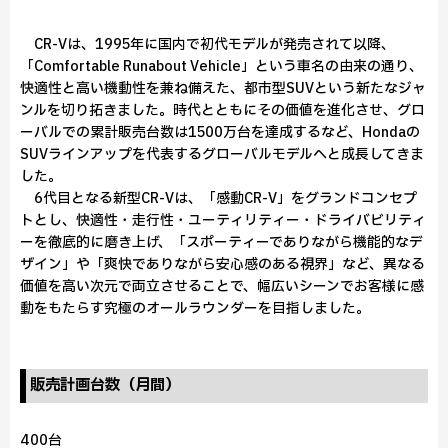
CR-Vは、1995年に国内で初代モデルが発売されて以降、
「Comfortable Runabout Vehicle」という車名の由来の通り、
快適性と高い機動性を兼ね備えた、都市型SUVという新たなジャ
ンルを切り拓きました。時代とともにその価値を進化させ、グロ
ーバルでの累計販売台数は1500万台を達成するなど、Hondaの
SUVラインアップを代表するグローバルモデルへと成長してきま
した。
6代目となる新型CR-Vは、「感動CR-V」をグランドコンセプ
トとし、快適性・走行性・ユーティリティー・ドライバビリティ
ーを徹底的に磨き上げ、「スポーティーでありながら機能的なデ
ザイン」や「爽快でありながら安心感のある視界」など、異なる
価値を高い次元で両立させることで、幅広いシーンでお客様に感
動をもたらす究極のオールラウンダーを目指しました。
販売計画台数（月間）
400台