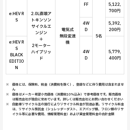
FF
5,122,
700円
e:HEV R
2.0L直噴ア
S
トキンソン
4W
5,392,
サイクルエ
電気式
D
200円
ンジン
無段変速
5名
＋
e:HEV R
機
2モーター
S
4W
5,779,
ハイブリッ
BLACK
D
400円
ド
EDITIO
N
※ 価格には、保険料、税金（消費税を除く）、登録などに伴う費用は含まれませ
ん
※ 価格はメーカー希望小売価格（消費税10％込み）で参考価格です。販売価格
は販売会社が独自に定めています。詳しくは販売会社にお問い合わせください
※ 自動車リサイクル法の施行によりリサイクル料金が別途必要。リサイクル料金
は、リサイクル預託金（シュレッダーダスト、エアバッグ類、フロン類のリサ
イクル等に必要な費用、情報管理料金）および資金管理料金の合計金額