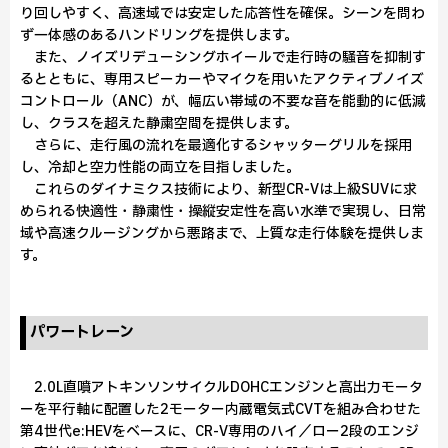
り回しやすく、高速域では安定した応答性を確保。シーンを問わ
ず一体感のあるハンドリングを提供します。
また、ノイズリデューシングホイールで走行時の騒音を抑制す
るとともに、専用スピーカーやマイクを用いたアクティブノイズ
コントロール（ANC）が、幅広い帯域の不要な音を能動的に低減
し、クラスを超えた静粛空間を提供します。
さらに、走行風の流れを最適化するシャッターグリルを採用
し、冷却と空力性能の両立を目指しました。
これらのダイナミクス技術により、新型CR‑Vは上級SUVに求
められる快適性・静粛性・操縦安定性を高い水準で実現し、日常
域や高速クルージングから悪路まで、上質な走行体験を提供しま
す。
パワートレーン
2.0L直噴アトキンソンサイクルDOHCエンジンと高出力モータ
ーを平行軸に配置した2モーター内蔵電気式CVTを組み合わせた
第4世代e:HEVをベースに、CR-V専用のハイ／ロー2段のエンジ