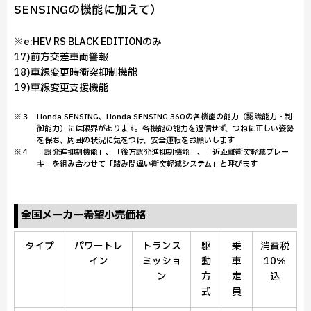
SENSINGの機能に加えて）
※e:HEV RS BLACK EDITIONのみ
17)前方交差車両警報
18)車線変更時衝突抑制機能
19)車線変更支援機能
※３ Honda SENSING、Honda SENSING 360の各機能の能力（認識能力・制
御能力）には限界があります。各機能の能力を過信せず、つねに正しい姿勢
を保ち、周囲の状況に気をつけ、安全運転をお願いします
※４ 「誤発進抑制機能」、「後方誤発進抑制機能」、「近距離衝突軽減ブレー
キ」を組み合わせて「踏み間違い衝突軽減システム」と呼びます
全国メーカー希望小売価格
タイプ
パワートレ
トランス
駆
乗
消費税
イン
ミッショ
動
車
10％
ン
方
定
込
式
員