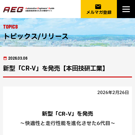
email
メルマガ登録
Topics
トピックス/リリース
2026.03.06
新型「CR-V」を発売【本田技研工業】
2026年2月26日
新型「CR-V」を発売
～快適性と走行性能を進化させた6代目～