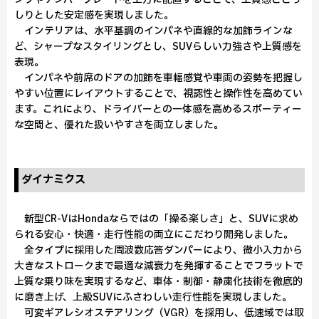
しりとした安定感を実現しました。
インテリアは、水平基調のインパネや直線的な加飾ラインな
ど、シャープなスタイリングとし、SUVらしい力強さや上質感を
表現。
インパネや前席のドアの加飾を車幅感覚や車両の姿勢を把握し
やすい位置にレイアウトすることで、視認性と操作性を高めてい
ます。これにより、ドライバーとの一体感を高めるスポーティー
な空間と、優れた扱いやすさを両立しました。
ダイナミクス
新型CR-VはHondaならではの「操る楽しさ」と、SUVに求め
られる安心・快適・走行性能の両立にこだわり開発しました。
全タイプに採用した周波数応答ダンパーにより、微小入力から
大きなストロークまで最適な減衰力を発揮することでフラットで
上質な乗り味を実現するなど、車体・制御・静粛化技術を徹底的
に磨き上げ、上級SUVにふさわしい走行性能を実現しました。
可変ギアレシオステアリング（VGR）を採用し、低速域では取