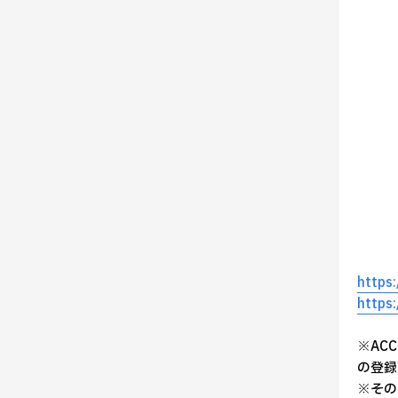
https
https
※AC
の登録
※その