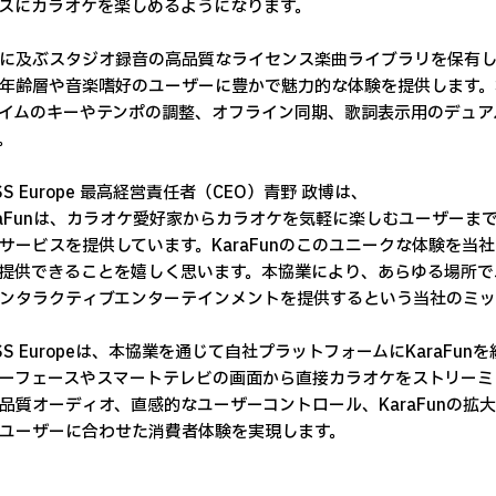
スにカラオケを楽しめるようになります。
に及ぶスタジオ録音の高品質なライセンス楽曲ライブラリを保有し、
年齢層や音楽嗜好のユーザーに豊かで魅力的な体験を提供します。
イムのキーやテンポの調整、オフライン同期、歌詞表示用のデュア
。
SS Europe 最高経営責任者（CEO）青野 政博は、
raFunは、カラオケ愛好家からカラオケを気軽に楽しむユーザー
サービスを提供しています。KaraFunのこのユニークな体験を
提供できることを嬉しく思います。本協業により、あらゆる場所で
ンタラクティブエンターテインメントを提供するという当社のミッ
ESS Europeは、本協業を通じて自社プラットフォームにKaraF
ーフェースやスマートテレビの画面から直接カラオケをストリーミ
品質オーディオ、直感的なユーザーコントロール、KaraFunの
ユーザーに合わせた消費者体験を実現します。