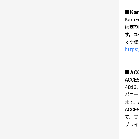
■Ka
Kar
は定期
す。ユ
オケ愛
https
■AC
ACC
481
パニー
ます。
ACCE
て、ブ
プライ