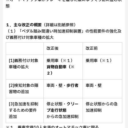
態
１．主な改正の概要
（詳細は別紙参照）
（１）「ペダル踏み間違い時加速抑制装置」の性能要件の強化及
び義務付け対象車種の拡大
改正後
改正前
[1]義務付け対象
乗用車（※１）
乗用車（※１）
車種の拡大
貨物自動車
（※
２）
[2]検知対象の障
車両・壁・
歩行者
車両・壁
害物の追加
[3]急加速を抑制
停止状態・
クリー
停止状態からの急
するための要件
プ走行状態
加速抑制
追加
からの急加速抑制
※１ 乗車定員10人未満のオートマチック車に限る。