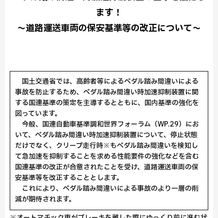
ます！
～道路運送車両の保安基準等の改正について～
国土交通省では、高齢者等によるペダル踏み間違いによる
事故を防止するため、ペダル踏み間違い時加速抑制装置に関
する国連基準の策定を主導するとともに、国内基準の強化を
図っています。
今般、国連自動車基準調和世界フォーラム（WP.29）にお
いて、ペダル踏み間違い時加速抑制装置について、停止状態
だけでなく、クリープ走行時※もペダル踏み間違いを検知し
て急加速を抑制することを求める性能要件の強化などを含む
国連基準の改正が合意されたことを受け、道路運送車両の保
安基準等を改正することとします。
これにより、ペダル踏み間違いによる事故のより一層の削
減が期待されます。
※オートマチック車がブレーキを離した際にゆっくり前に進む状