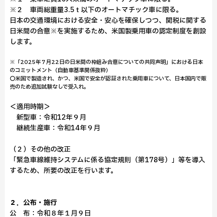
※２ 車両総重量3.5ｔ以下のオートマチック車に限る。
日本の交通環境における安全・安心を確保しつつ、関税に関する
日米間の合意※を実施するため、米国製乗用車の認定制度を創設
します。
※「2025年７月22日の日米間の枠組み合意についての共同声明」における日本
のコミットメント（自動車基準関係抜粋）
〇米国で製造され、かつ、米国で安全が認証された乗用車について、日本国内で販
売のため追加試験なしで受入れ。
＜適用時期＞
新型車：令和12年９月
継続生産車：令和14年９月
（２）その他の改正
「緊急車線維持システムに係る協定規則（第178号）」等を導入
するため、所要の改正を行います。
２．公布・施行
公 布：令和８年１月９日