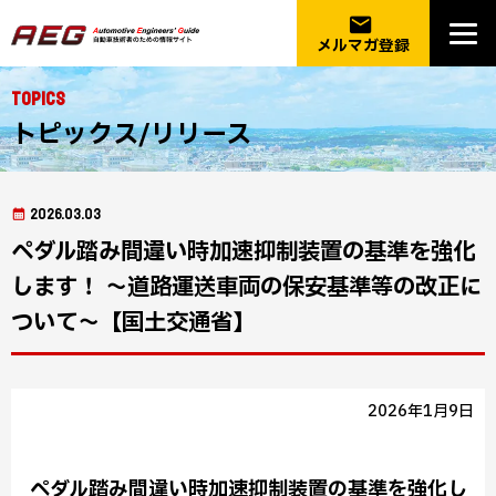
email
メルマガ登録
Topics
トピックス/リリース
2026.03.03
ペダル踏み間違い時加速抑制装置の基準を強化
します！ ～道路運送車両の保安基準等の改正に
ついて～【国土交通省】
2026年1月9日
ペダル踏み間違い時加速抑制装置の基準を強化し