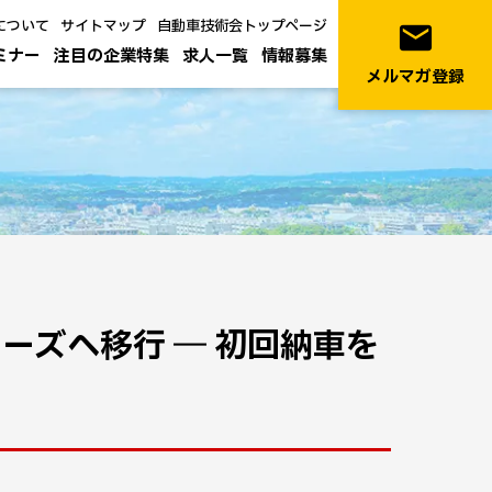
について
サイトマップ
自動車技術会トップページ
email
ミナー
注目の企業特集
求人一覧
情報募集
メルマガ登録
ェーズへ移行 ― 初回納車を