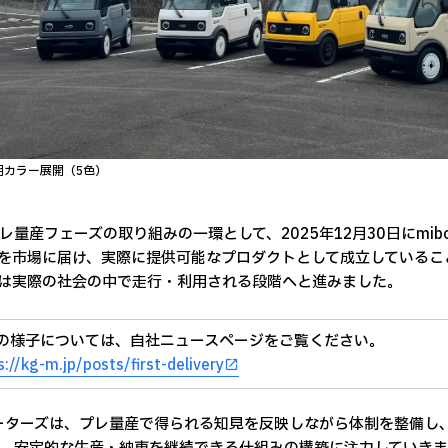
期カラー展開（5色）
レ量産フェーズの取り組みの一環として、2025年12月30日にmi
otを市場に届け、実際に提供可能なプロダクトとして成立している
otは実際の社会の中で走行・利用される段階へと進みました。
の様子については、自社ニュースページをご覧ください。
s://kg-m.jp/posts/first-delivery
ーターズは、プレ量産で得られる知見を反映しながら体制を整備し、