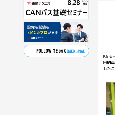
KGモ
回納車
したこ