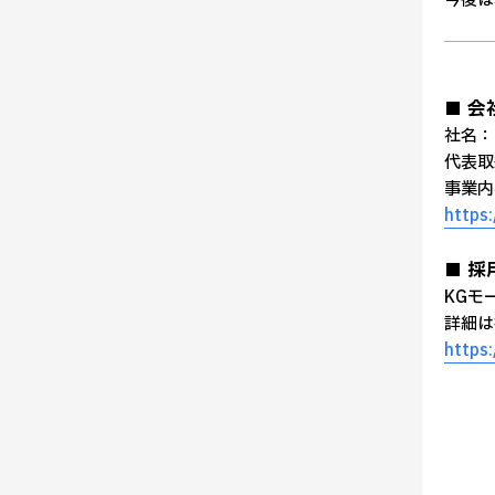
今後は
■ 会
社名：
代表取
事業内
https:
■ 採
KGモ
詳細は
https: