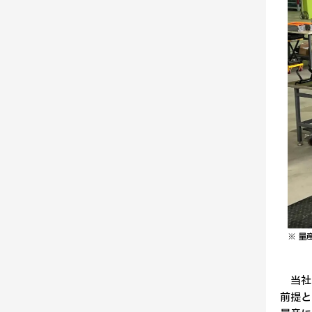
※ 量
当社は
前提と