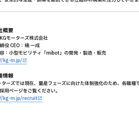
、安定的な生産・納車を継続できる仕組みの構築に注力していきま
社概要
KGモーターズ株式会社
締役 CEO：楠 一成
容：小型モビリティ「mibot」の開発・製造・販売
//kg-m.jp/
用情報
ーターズでは現在、量産フェーズに向けた体制強化のため、各職種
採用ページをご覧ください。
//kg-m.jp/recruit