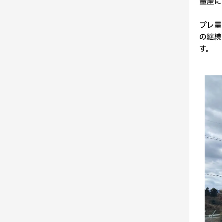
量産に
プレ量
の継続
す。