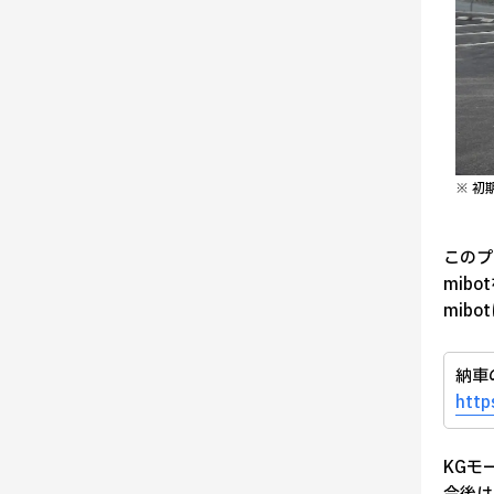
※ 初
このプ
mib
mib
納車
http
KGモ