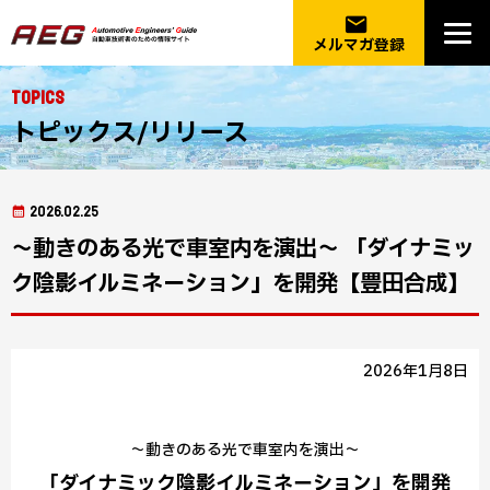
email
メルマガ登録
Topics
トピックス/リリース
2026.02.25
～動きのある光で車室内を演出～ 「ダイナミッ
ク陰影イルミネーション」を開発【豊田合成】
2026年1月8日
～動きのある光で車室内を演出～
「ダイナミック陰影イルミネーション」を開発