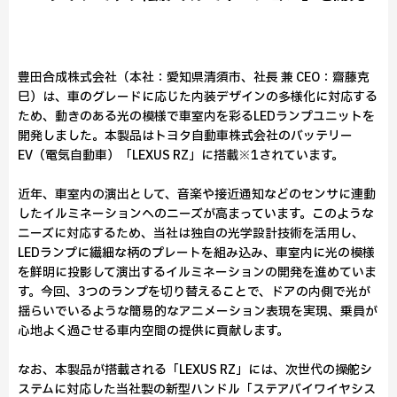
豊田合成株式会社（本社：愛知県清須市、社長 兼 CEO：齋藤克
巳）は、車のグレードに応じた内装デザインの多様化に対応する
ため、動きのある光の模様で車室内を彩るLEDランプユニットを
開発しました。本製品はトヨタ自動車株式会社のバッテリー
EV（電気自動車）「LEXUS RZ」に搭載※1されています。
近年、車室内の演出として、音楽や接近通知などのセンサに連動
したイルミネーションへのニーズが高まっています。このような
ニーズに対応するため、当社は独自の光学設計技術を活用し、
LEDランプに繊細な柄のプレートを組み込み、車室内に光の模様
を鮮明に投影して演出するイルミネーションの開発を進めていま
す。今回、3つのランプを切り替えることで、ドアの内側で光が
揺らいでいるような簡易的なアニメーション表現を実現、乗員が
心地よく過ごせる車内空間の提供に貢献します。
なお、本製品が搭載される「LEXUS RZ」には、次世代の操舵シ
ステムに対応した当社製の新型ハンドル「ステアバイワイヤシス