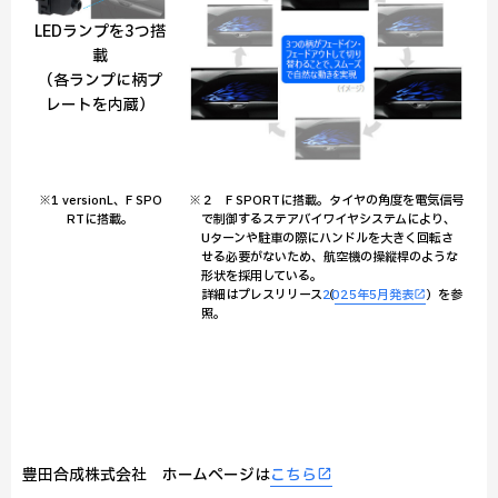
LEDランプを3つ搭
載
（各ランプに柄プ
レートを内蔵）
※1 versionL、F SPO
※２ F SPORTに搭載。タイヤの角度を電気信号
RTに搭載。
で制御するステアバイワイヤシステムにより、
Uターンや駐車の際にハンドルを大きく回転さ
せる必要がないため、航空機の操縦桿のような
形状を採用している。
詳細はプレスリリース（
2025年5月発表
）を参
照。
豊田合成株式会社 ホームページは
こちら