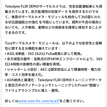
Teledyne FLIR OEMのサーマルカメラは、完全自動運転車にも搭
載されています。前方監視用の知覚データ を提供するだけでな
く、複数のサーマルカメラ・モジュールを統合して360度にわた
る状況認識能力の強化 を可能にしています。視界が不良の場合に
おいても、人や車両、動物などの発熱体を確実に検知することが
できるのです。
Turaサーマルカメラ・モジュールは、以下のような安全性と信頼
性に関する主な機能を備えています：
• ASIL-B準拠：ISO 26262 FuSa規格に即して開発。
• 全天候型の動作：加熱式のIP6K9Kエンクロージャにより、365
日24時間の信頼性の高い稼働を実現。
• シャッターレス設計：AEC-Q認定部品により稼働時間・電力効
率・コスト効率を最大化。
• AIの統合と最適化：Teledyne FLIR OEMのトレーニングデータ
と数百万件のアノテーションでトレーニングしたPrism™認識ソ
フトウェアでシンプルに導入・運用。
詳しくは
www.oem.flir.com/tura
をご覧ください。