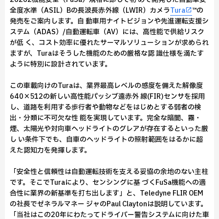
全度水準（ASIL）Bの長波長赤外線（LWIR）カメラ
Tura
™の
発売をご案内します。自 動車用ナイトビジョンや先進運転支援シ
ステム（ADAS）/自動運転車（AV）には、高性能で供給リスク
が低 く、コスト効率に優れたサーマルソリューションが求められ
ますが、Turaはそうした機能のための厳格な認 識仕様を満たす
ように特別に設計されています。
この車載向けのTuraは、業界最高レベルの感度を備えた解像度
640×512の新しい高性能パッシブ遠赤外 線(FIR)センサを採用
し、道路を利用する歩行者や動物などをはじめとする弱者の検
出・分類に不可欠な性 能を実現しています。完全な暗闇、霧・
煙、太陽光や対向車ヘッドライトのグレアが存在するといった厳
し い条件下でも、自車のヘッドライトの照射範囲をはるかに超
えた認知力を発揮します。
「安全性と信頼性は自動運転技術を支える妥協の余地のない主柱
です。そこでTuraにより、センシングに基 づくFuSa機能への適
合性に業界の新基準を打ち出します」と、Teledyne FLIR OEM
の社長でゼネラルマネー ジャのPaul Claytonは説明しています。
「当社はこの20年にわたってドライバー警告システムに向けた車