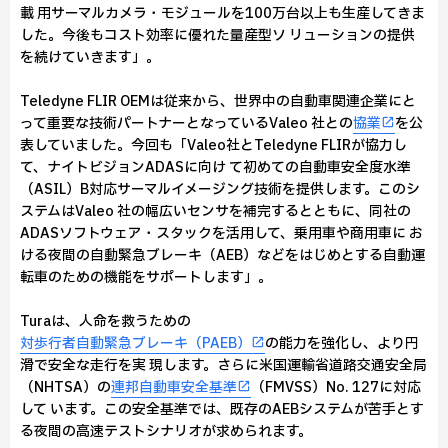
載 用サーマルカメラ・モジュールを100万台以上も生産してきま
した。今後もコスト効率に優れた量産型ソ リューションの提供
を続けていきます」。
Teledyne FLIR OEMは従来から、世界中の自動車関連企業にと
って重要な技術パートナーとなっているValeo 社との
協業
を公
表していました。今回も「Valeo社とTeledyne FLIRが協力し
て、ナイトビジョンADASに向け て初めての自動車安全度水準
（ASIL）B対応サーマルイメージング技術を提供します。このシ
ステムはValeo 社の幅広いセンサを補完するとともに、同社の
ADASソフトウェア・スタックを活用して、乗用車や商用車に お
ける夜間の自動緊急ブレーキ（AEB）などをはじめとする自動運
転車のための機能をサポートします」。
Turaは、人命を救うための
対歩行者自動緊急ブレーキ（PAEB）
の能力を強化し、より円
滑で安全な走行を実 現します。さらに米国運輸省道路交通安全局
（NHTSA）の
連邦自動車安全基準
（FMVSS）No. 127に対応
して います。この安全基準では、既存のAEBシステムが苦手とす
る夜間の高速テストシナリオが求められます。