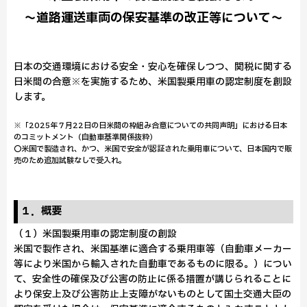
～道路運送車両の保安基準の改正等について～
日本の交通環境における安全・安心を確保しつつ、関税に関する
日米間の合意※を実施するため、米国製乗用車の認定制度を創設
します。
※「2025年７月22日の日米間の枠組み合意についての共同声明」における日本
のコミットメント（自動車基準関係抜粋）
〇米国で製造され、かつ、米国で安全が認証された乗用車について、日本国内で販
売のため追加試験なしで受入れ。
１．概要
（１）米国製乗用車の認定制度の創設
米国で製作され、米国基準に適合する乗用車等（自動車メーカー
等により米国から輸入された自動車であるものに限る。）につい
て、安全性の確保及び公害の防止に係る措置が講じられることに
より保安上及び公害防止上支障がないものとして国土交通大臣の