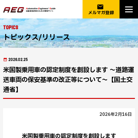
email
メルマガ登録
Topics
トピックス/リリース
2026.02.25
米国製乗用車の認定制度を創設します ～道路運
送車両の保安基準の改正等について～【国土交
通省】
2026年2月16日
米国製乗用車の認定制度を創設します