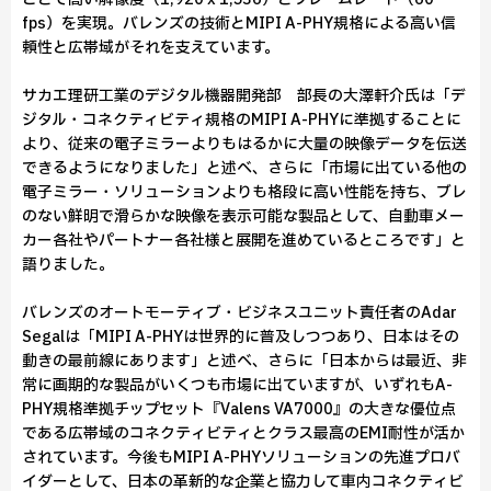
fps）を実現。バレンズの技術とMIPI A-PHY規格による高い信
頼性と広帯域がそれを支えています。
サカエ理研工業のデジタル機器開発部 部長の大澤軒介氏は「デ
ジタル・コネクティビティ規格のMIPI A-PHYに準拠することに
より、従来の電子ミラーよりもはるかに大量の映像データを伝送
できるようになりました」と述べ、さらに「市場に出ている他の
電子ミラー・ソリューションよりも格段に高い性能を持ち、ブレ
のない鮮明で滑らかな映像を表示可能な製品として、自動車メー
カー各社やパートナー各社様と展開を進めているところです」と
語りました。
バレンズのオートモーティブ・ビジネスユニット責任者のAdar
Segalは「MIPI A-PHYは世界的に普及しつつあり、日本はその
動きの最前線にあります」と述べ、さらに「日本からは最近、非
常に画期的な製品がいくつも市場に出ていますが、いずれもA-
PHY規格準拠チップセット『Valens VA7000』の大きな優位点
である広帯域のコネクティビティとクラス最高のEMI耐性が活か
されています。今後もMIPI A-PHYソリューションの先進プロバ
イダーとして、日本の革新的な企業と協力して車内コネクティビ