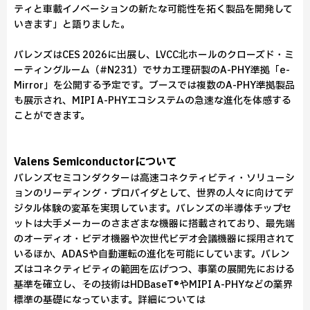
ティと車載イノベーションの新たな可能性を拓く製品を開発して
いきます」と語りました。
バレンズはCES 2026に出展し、LVCC北ホールのクローズド・ミ
ーティングルーム（#N231）でサカエ理研製のA-PHY準拠「e-
Mirror」を公開する予定です。ブースでは複数のA-PHY準拠製品
も展示され、MIPI A-PHYエコシステムの急速な進化を体感する
ことができます。
Valens Semiconductorについて
バレンズセミコンダクターは高速コネクティビティ・ソリューシ
ョンのリーディング・プロバイダとして、世界の人々に向けてデ
ジタル体験の変革を実現しています。バレンズの半導体チップセ
ットは大手メーカーのさまざまな機器に搭載されており、最先端
のオーディオ・ビデオ機器や次世代ビデオ会議機器に採用されて
いるほか、ADASや自動運転の進化を可能にしています。バレン
ズはコネクティビティの範囲を広げつつ、事業の展開先における
基準を確立し、その技術はHDBaseT®やMIPI A-PHYなどの業界
標準の基礎になっています。詳細については