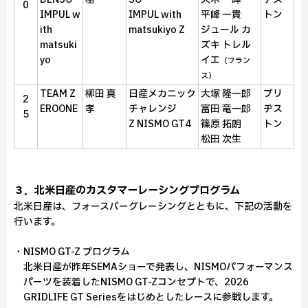
0
IMPUL w
IMPUL with
平峰 一貴
トン
ith
matsukiyo Z
ジュール カ
matsuki
ズキ トレル
yo
イエ
（フラン
ス）
TEAM Z
柳田 真
日産メカニック
大塚 隆一郎
ブリ
2
EROONE
孝
チャレンジ
富田 竜一郎
ヂス
5
Z NISMO GT4
篠原 拓朗
トン
松田 次生
３．北米日産のカスタマーレーシングプログラム
北米日産は、フォースバーグレーシングとともに、下記の活動を
行います。
・NISMO GT-Z プログラム
北米日産が昨年SEMAショーで発表し、NISMOパフォーマンス
パーツを装着したNISMO GT-Zコンセプトで、2026
GRIDLIFE GT Seriesをはじめとしたレースに参戦します。