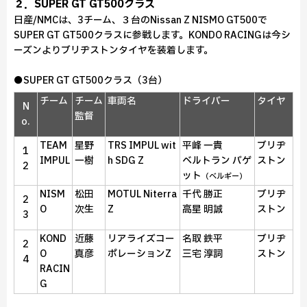
２．SUPER GT GT500クラス
日産/NMCは、3チーム、３台のNissan Z NISMO GT500で
SUPER GT GT500クラスに参戦します。KONDO RACINGは今シ
ーズンよりブリヂストンタイヤを装着します。
●SUPER GT GT500クラス（3台）
チーム
チーム
車両名
ドライバー
タイヤ
N
監督
o.
TEAM
星野
TRS IMPUL wit
平峰 一貴
ブリヂ
1
IMPUL
一樹
h SDG Z
ベルトラン バゲ
ストン
2
ット
（ベルギー）
NISM
松田
MOTUL Niterra
千代 勝正
ブリヂ
2
O
次生
Z
高星 明誠
ストン
3
KOND
近藤
リアライズコー
名取 鉄平
ブリヂ
2
O
真彦
ポレーションZ
三宅 淳詞
ストン
4
RACIN
G