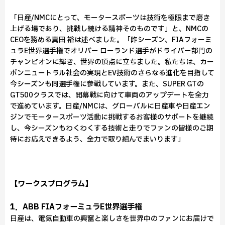
「日産/NMCにとって、モータースポーツは技術を極限まで磨き
上げる場であり、挑戦し続ける精神そのものです」と、NMCの
CEOを務める真田 裕は述べました。「昨シーズン、FIAフォーミ
ュラE世界選手権でオリバー ローランド選手がドライバー部門の
チャンピオンに輝き、世界の頂点に立ちました。私たちは、カー
ボンニュートラル社会の実現とEV技術のさらなる進化を目指して
今シーズンも同選手権に参戦しています。また、SUPER GTの
GT500クラスでは、開幕戦に向けて車両のアップデートを全力
で進めています。日産/NMCは、グローバルに日産車や日産エン
ジンでモータースポーツ活動に挑戦するお客様のサポートを継続
し、今シーズンもわくわくする技術と走りでファンの皆様のご期
待にお応えできるよう、全力で取り組んでまいります」
【ワークスプログラム】
1．ABB FIAフォーミュラE世界選手権
日産は、電気自動車の興奮と楽しさを世界中のファンにお届けで