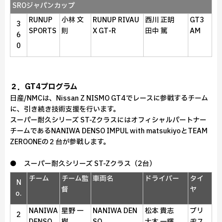
SROジャパンカップ
RUNUP
小林 文
RUNUP RIVAU
西川 正明
GT3
3
SPORTS
則
X GT‑R
田中 篤
AM
6
0
２．GT4プログラム
日産/NMCは、Nissan Z NISMO GT4でレースに参戦するチーム
に、引き続き技術支援を行います。
スーパー耐久シリーズ ST-Zクラスにはオフィシャルパートナー
チームであるNANIWA DENSO IMPUL with matsukiyoとTEAM
ZEROONEの２台が参戦します。
● スーパー耐久シリーズ ST-Zクラス（2台）
チーム
チーム監
車両名
ドライバー
タイ
N
督
ヤ
o.
NANIWA
星野 一
NANIWA DEN
松本 貴志
ブリ
2
DENSO
樹
SO
大木 一輝
ヂス