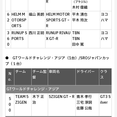
R
（ブラジル）
木村 偉織
6
HELM M
福山 英朗
HELM MOTOR
平木 湧也
ヨコ
2
OTORSP
SPORTS GT‐
平木 玲次
ハマ
ORTS
R
3
RUNUP S
西川 正明
RUNUP RIVAU
TBN
ヨコ
6
PORTS
X GT‑R
TBN
ハマ
0
田中 篤
● GTワールドチャレンジ・アジア（1台）/SROジャパンカッ
プ（１台）
チーム
チーム監
車両名
ドライバー
クラ
N
督
ス
o.
GTワールドチャレンジ・アジア
TEAM 5
木下 正
5ZIGEN GT‐R
青木 孝行
GT3 S
5
ZIGEN
治
三宅 淳詞
ilver
0
佐藤 公哉
0