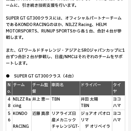
ームに、引き続き技術支援を行います。
SUPER GT GT300クラスには、オフィシャルパートナーチーム
であるKONDO RACINGのほか、NILZZ Racing、HELM
MOTORSPORTS、RUNUP SPORTSから各１台、合計４台が参
戦します。
また、GTワールドチャレンジ・アジアとSROジャパンカップに1
台ずつ合計２台が参戦し、日産/NMCはそれぞれのチームをサポ
ートします。
● SUPER GT GT300クラス（4台）
N
チーム
チーム監
車両名
ドライバー
タイ
o.
督
ヤ
4
NILZZ Ra
井上 恵一
TBN
井田 太陽
ヨコ
8
cing
TBN
ハマ
5
KONDO
近藤 真彦
リアライズ日
ジョアオ パオロ
ヨコ
6
産メカニック
リマ
ハマ
RACING
チャレンジGT-
デ オリベイラ