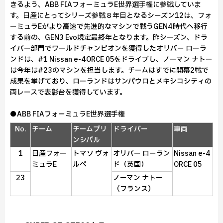
きるよう、ABB FIAフォーミュラE世界選手権に参戦していま
す。日産にとってシリーズ参戦８年目となるシーズン12は、フォ
ーミュラEがより高速で先進的なマシンで戦うGEN4時代へ移行
する前の、GEN3 Evo規定最終年となります。昨シーズン、ドラ
イバー部門でワールドチャンピオンを獲得したオリバー ローラ
ンドは、#1 Nissan e‑4ORCE 05をドライブし、ノーマン ナトー
は今年は#23のマシンを担当します。チームはすでに開幕2戦で
成果を挙げており、ローランドはサンパウロとメキシコシティの
両レースで表彰台を獲得しています。
●ABB FIAフォーミュラE世界選手権
No.
チーム
チームプリ
ドライバー
車両
ンシパル
1
日産フォー
トマソ ヴォ
オリバー ローラン
Nissan e‑4
ミュラE
ルペ
ド（英国）
ORCE 05
23
ノーマン ナトー
（フランス）