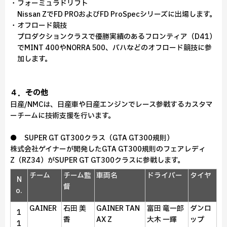
・フォーミュラドリフト
Nissan ZでFD PROおよびFD ProSpecシリーズに出場します。
・オフロード競技
プロダクションクラスで優勝実績のあるフロンティア（D41）
でMINT 400やNORRA 500、バハなどのオフロード競技に参
加します。
４．その他
日産/NMCは、日産車や日産エンジンでレース参戦するカスタマ
ーチームに技術支援を行います。
● SUPER GT GT300クラス（GTA GT300規則）
株式会社ゲイナーが開発したGTA GT300規則のフェアレディ
Z（RZ34）がSUPER GT GT300クラスに参戦します。
チーム
チーム監
車両名
ドライバー
タイヤ
N
督
o.
GAINER
石田 美
GAINER TAN
富田 竜一郎
ダンロ
1
香
AX Z
大木 一輝
ップ
1