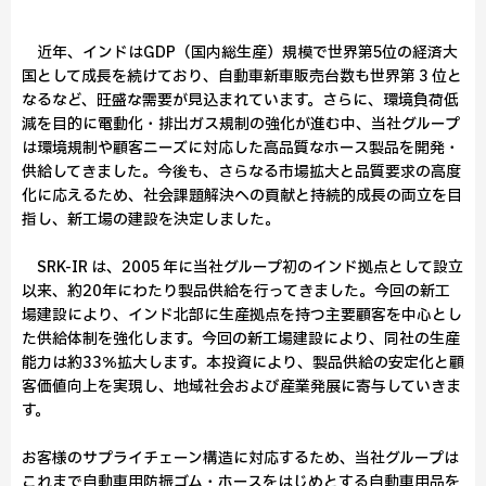
近年、インドはGDP（国内総生産）規模で世界第5位の経済大
国として成長を続けており、自動車新車販売台数も世界第 3 位と
なるなど、旺盛な需要が見込まれています。さらに、環境負荷低
減を目的に電動化・排出ガス規制の強化が進む中、当社グループ
は環境規制や顧客ニーズに対応した高品質なホース製品を開発・
供給してきました。今後も、さらなる市場拡大と品質要求の高度
化に応えるため、社会課題解決への貢献と持続的成長の両立を目
指し、新工場の建設を決定しました。
SRK-IR は、2005 年に当社グループ初のインド拠点として設立
以来、約20年にわたり製品供給を行ってきました。今回の新工
場建設により、インド北部に生産拠点を持つ主要顧客を中心とし
た供給体制を強化します。今回の新工場建設により、同社の生産
能力は約33％拡大します。本投資により、製品供給の安定化と顧
客価値向上を実現し、地域社会および産業発展に寄与していきま
す。
お客様のサプライチェーン構造に対応するため、当社グループは
これまで自動車用防振ゴム・ホースをはじめとする自動車用品を