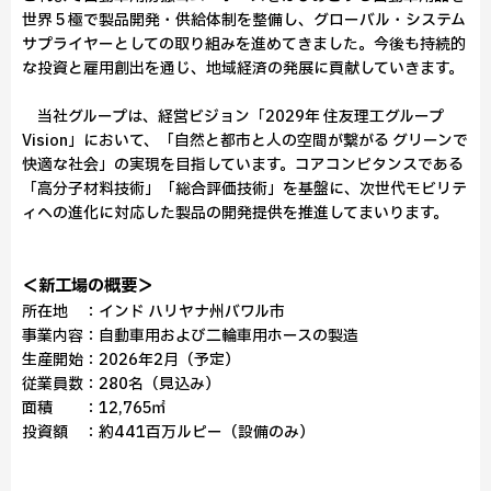
世界 5 極で製品開発・供給体制を整備し、グローバル・システム
サプライヤーとしての取り組みを進めてきました。今後も持続的
な投資と雇用創出を通じ、地域経済の発展に貢献していきます。
当社グループは、経営ビジョン「2029年 住友理工グループ
Vision」において、「自然と都市と人の空間が繋がる グリーンで
快適な社会」の実現を目指しています。コアコンピタンスである
「高分子材料技術」「総合評価技術」を基盤に、次世代モビリテ
ィへの進化に対応した製品の開発提供を推進してまいります。
＜新工場の概要＞
所在地 ：インド ハリヤナ州バワル市
事業内容：自動車用および二輪車用ホースの製造
生産開始：2026年2月（予定）
従業員数：280名（見込み）
面積 ：12,765㎡
投資額 ：約441百万ルピー（設備のみ）