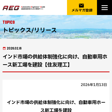
email
メルマガ登録
Topics
トピックス/リリース
2026.02.16
インド市場の供給体制強化に向け、自動車用ホ
ース新工場を建設【住友理工】
2026年1月13日
インド市場の供給体制強化に向け、自動車用ホー
ス新工場を建設